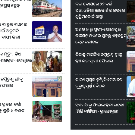
ବିନା ଦୋଷରେ ୨୨ ବର୍ଷ
ସପ୍ରେସ୍ ଟ୍ରେନ୍‌
ସଜ୍ଜା,ଓଡିଶା ହାଇକୋର୍ଟଙ୍କ ଉପରେ
ସୁପ୍ରିମକୋର୍ଟ ଖପ୍ପା
ରାହୁଲ ଗାନ୍ଧୀଙ୍କ
ଅଗଷ୍ଟ ୭ ରୁ ପୁରୀ-ସୋଲାପୁର
ାଇଁ ଅନୁମତି
ଜଙ୍କସନ୍ ମଧ୍ୟରେ ସ୍ବତନ୍ତ୍ର ଏକ୍ସପ୍ରେସ୍
ୁ ଦାୟୀ କଲା
ଟ୍ରେନ୍‌ ଚଳାଚଳ
କ ମୃତ୍ୟୁ, ଭିଡିଓ
ବିବାହକୁ ମାସଟିଏ ନପୂରୁଣୁ ସ୍ତ୍ରୀଙ୍କୁ
 ଶେଷକୃତ୍ୟ ଦେଖିଲେ
ହତ୍ୟା କରି ସ୍ୱାମୀ ଫେରାର
ରୁଣୁ ସ୍ତ୍ରୀଙ୍କୁ
ପାଠ୍ୟ ପୁସ୍ତକ ତ୍ରୁଟି,ସିଏମଓ ରେ
ୀ ଫେରାର
ଗୁରୁତ୍ତ୍ୱପୂର୍ଣ୍ଣ ବୈଠକ
ପ୍ରବଳ ବର୍ଷା
ସିଏମଓ ରୁ ଫାଇଲ ହଜିବା ଘଟଣା
ଭୁଶୁଡ଼ି ୯ ଜଣଙ୍କ
,ମିଳି ନାହିଁ ତଥ୍ୟ - କ୍ରାଇମବ୍ରାଞ୍ଚ