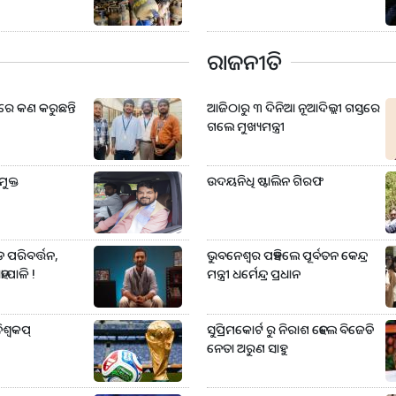
ରାଜନୀତି
Iରେ କଣ କରୁଛନ୍ତି
ଆଜିଠାରୁ ୩ ଦିନିଆ ନୂଆଦିଲ୍ଲୀ ଗସ୍ତରେ
ଗଲେ ମୁଖ୍ୟମନ୍ତ୍ରୀ
ୁକ୍ତ
ଉଦୟନିଧି ଷ୍ଟାଲିନ ଗିରଫ
ପରିବର୍ତ୍ତନ,
ଭୁବନେଶ୍ୱର ପହଞ୍ଚିଲେ ପୂର୍ବତନ କେନ୍ଦ୍ର
ା ପାଳି !
ମନ୍ତ୍ରୀ ଧର୍ମେନ୍ଦ୍ର ପ୍ରଧାନ
୍ୱକପ୍‌
ସୁପ୍ରିମକୋର୍ଟ ରୁ ନିରାଶ ହେଲେ ବିଜେଡି
ନେତା ଅରୁଣ ସାହୁ