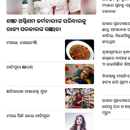
ମଧ୍ୟରେ ସ୍ବତନ୍ତ୍ର ଏକ୍
ଚଳାଚଳ
ଶହୀଦ ଅଗ୍ନିଶମ କର୍ମଚାରୀଙ୍କ ପରିବାରକୁ
ଉତ୍ତର ପ୍ରଦେଶରେ 
ରାଜ୍ୟ ସରକାରଙ୍କ ସହାୟତା
ଛାତ୍ର ସମାବେଶ ପ
ବାତିଲ, ବିଜେପିକ
କଂଗ୍ରେସ
ମସାଲା ସୋୟାମଞ୍ଜି
ବୃଦ୍ଧାଶ୍ରମରେ ବୃଦ୍ଧଙ୍
କଲ୍‌ରେ ବାପାଙ୍କ
୩ ଉଚ୍ଚଶିକ୍ଷିତ ଝିଅ
ଚାନ୍ଦିପୁରା ଭାଇରସ୍
ବିବାହକୁ ମାସଟିଏ ନପୂ
ହତ୍ୟା କରି ସ୍ୱାମ
କ୍ଷତିକାରକ ପ୍ୟାକେଜ୍ଡ ଫୁଡ
ଉତ୍ତର ପ୍ରଦେଶରେ 
ଯୋଗୁ ଘର ଓ କାନ୍ଥ 
ମୃତ୍ୟୁ
ଚପଲ ପିନ୍ଧି କଲେ ଗାଡିପୂଜା