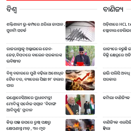
ବିଶ୍ବ
ବାଣିଜ୍ୟ
ଶକ୍ତିଶାଳୀ ଭୂ-କମ୍ପରେ ଥରିଲା ଜାପାନ ,
ଓଡ଼ିଶାରେ HCL tec
ସୁନାମି ସତର୍କ
ଗ୍ଲୋବାଲ ଡେଲିଭ
ରାଜରାସ୍ତାକୁ ଓଲ୍ଲାଇଲେ ଜେନ-
ରାଜ୍ୟରେ ବଢୁଛି ଇଭ
ଜେଡ଼,ବିପଦରେ ବାଲେନ ସରକାରଙ୍କ
ବିକ୍ରି କ୍ଷେତ୍ରରେ
ଭବିଷ୍ୟତ
ବିଶ୍ୱ ବଜାରରେ ପୁଣି ବଢ଼ିଲା ଅଶୋଧିତ
ଇଭି ପଲିସି ଅବଧି ବ
ତୈଳ ଦର, ବ୍ୟାରେଲ ପିଛା ୭୮ ଡଲାର
ସରକାର
ପାର
ଇଣ୍ଡୋନେସିଆରେ ପ୍ରଧାନମନ୍ତ୍ରୀ
କମିଲା ବାଣିଜ୍ୟିକ
ମୋଦିଙ୍କୁ ସର୍ବୋଚ୍ଚ ସମ୍ମାନ 'ବିତାଙ୍ଗ
ଆଦିପୁର୍ଣ୍ଣ' ପ୍ରଦାନ
କିଭ୍‌ ସହର ଉପରେ ରୁଷ୍‌ ପକ୍ଷରୁ
ବାଣିଜ୍ୟିକ ଏଲପି
କ୍ଷେପଣାସ୍ତ୍ର ମାଡ଼ , ୩୦ ମୃତ
ହଟିଲା