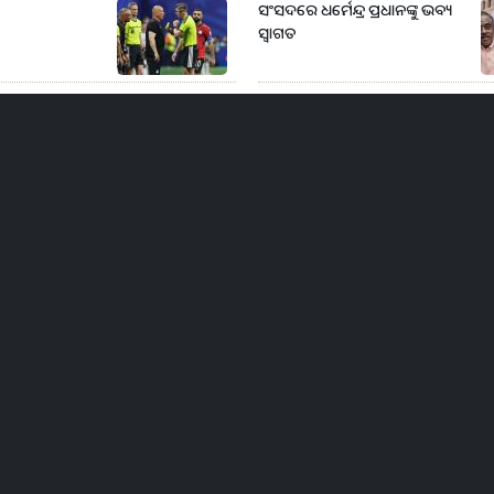
ସଂସଦରେ ଧର୍ମେନ୍ଦ୍ର ପ୍ରଧାନଙ୍କୁ ଭବ୍ୟ
ସ୍ୱାଗତ