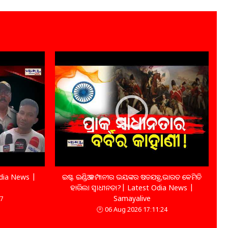
Odia News |
ଇଷ୍ଟ ଇଣ୍ଡିଆ କମ୍ପାନୀର ଭୟଙ୍କର ଷଡଯନ୍ତ୍ର,ଭାରତ କେମିତି
ହାରିଲା ସ୍ୱାଧୀନତା?| Latest Odia News |
Samayalive
07
06 Aug 2026 17:11:24