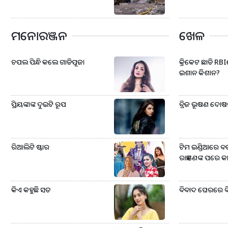
ମନୋରଞ୍ଜନ
ଖେଳ
ଚପଲ ପିନ୍ଧି କଲେ ଗାଡିପୂଜା
କ୍ରିକେଟ ଛାଡି RB
ଇଶାନ କିଶାନ?
ପ୍ରିୟଙ୍କାଙ୍କ ଦୁଇଟି ରୂପ
ବ୍ରିଜ ଭୂଷଣ ଦୋଷମ
ରିଆଲିଟି ଷ୍ଟାର
ଟିମ ଇଣ୍ଡିଆରେ ବଡ 
ରାହାଣେଙ୍କ ପରେ କାହ
କିଏ କହୁଛି ସତ
ବିବାଦ ଘେରରେ ବିଶ