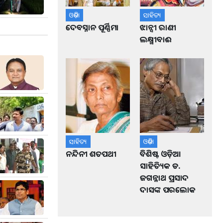
ଓଡ଼ିଶା
ସାହିତ୍ୟ
ଦେବସ୍ନାନ ପୂର୍ଣ୍ଣିମା
ଝାନ୍ସୀ ରାଣୀ
ଲକ୍ଷ୍ମୀବାଈ
ସାହିତ୍ୟ
ଓଡ଼ିଶା
ନନ୍ଦିନୀ ଶତପଥୀ
ବିଶିଷ୍ଟ ଓଡ଼ିଆ
ସାହିତ୍ୟିକ ଡ.
ଜଗନ୍ନାଥ ପ୍ରସାଦ
ଦାସଙ୍କ ପରଲୋକ