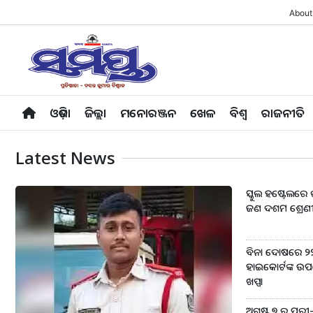
About
ଓଡ଼ିଶା
ଜିଲ୍ଲା
ମନୋରଞ୍ଜନ
ଖେଳ
ବିଶ୍ବ
ରାଜନୀତି
Latest News
ସ୍କୁଲ ହଷ୍ଟେଲରେ 
ଜଣ ଦଶମ ଶ୍ରେଣୀ ଛା
ବିନା ଦୋଷରେ ୨୨ 
ହାଇକୋର୍ଟଙ୍କ ଉପର
ଖପ୍ପା
ଅଗଷ୍ଟ ୭ ରୁ ପୁର