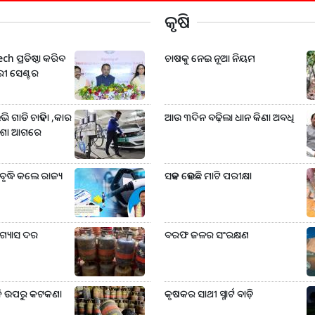
କୃଷି
h ପ୍ରତିଷ୍ଠା କରିବ
ଚାଷକୁ ନେଇ ନୂଆ ନିୟମ
ରୀ ସେଣ୍ଟର
ି ଗାଡି ଚାହିଦା ,କାର
ଆଉ ୩ଦିନ ବଢ଼ିଲା ଧାନ କିଣା ଅବଧି
 ଓଡିଶା ଆଗରେ
ୃଦ୍ଧି କଲେ ରାଜ୍ୟ
ସହଜ ହେଉଛି ମାଟି ପରୀକ୍ଷା
 ଗ୍ୟାସ ଦର
ବରଫ ଜଳର ସଂରକ୍ଷଣ
ଜି ଉପରୁ କଟକଣା
କୃଷକର ସାଥୀ ସ୍ମାର୍ଟ ବାଡ଼ି