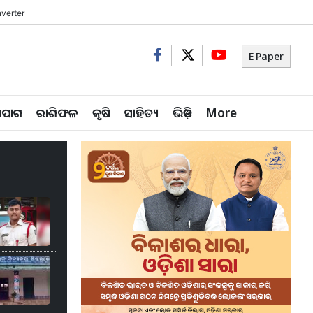
verter
E Paper
ିପାଗ
ରାଶିଫଳ
କୃଷି
ସାହିତ୍ୟ
ଭିଡ଼ିଓ
More