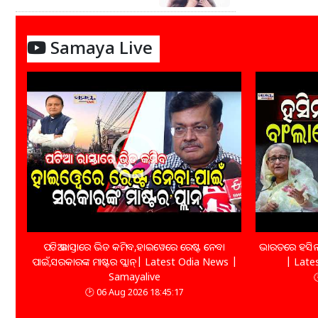
Samaya Live
ପଟିଆ ରାସ୍ତାରେ ଭିଡ କମିବ,ହାଇୱେରେ ରେଷ୍ଟ ନେବା
ଭାରତରେ ହସିନାଙ
ପାଇଁ,ସରକାରଙ୍କ ମାଷ୍ଟର ପ୍ଲାନ୍| Latest Odia News |
| Late
Samayalive
06 Aug 2026 18:45:17