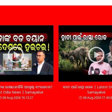
୍କ ଭାଷଣ,କାହିଁକି ଅସନ୍ତୁଷ୍ଟ ବାଂଲାଦେଶ?
ହାତୀ ପାଇଁ ରାସ୍ତା ରୋକ | Latest 
st Odia News | Samayalive
Samayalive
06 Aug 2026 18:13:27
06 Aug 2026 17:40: