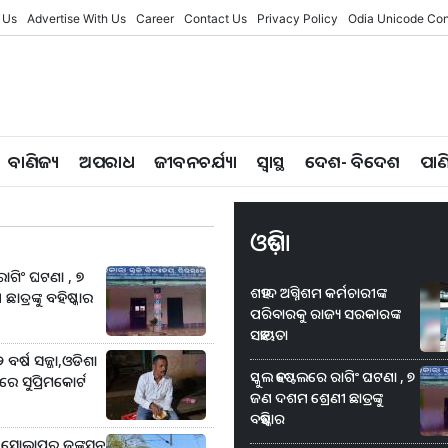
 Us
Advertise With Us
Career
Contact Us
Privacy Policy
Odia Unicode Con
ବାଣିଜ୍ୟ
ଅପରାଧ
ଜୀବନଚର୍ଯ୍ୟା
ସ୍ୱାସ୍ଥ
ଦେଶ- ବିଦେଶ
ପାଣ
ଓଡ଼ିଶା
ରାଗିଂ ଘଟଣା , ୭
ଶହୀଦ ଅଗ୍ନିଶମ କର୍ମଚାରୀଙ୍କ
ତ୍ରଙ୍କୁ ବହିଷ୍କାର
ପରିବାରକୁ ରାଜ୍ୟ ସରକାରଙ୍କ
ସହାୟତା
ବର୍ଷ ସଜ୍ଜା,ଓଡିଶା
ସ୍କୁଲ ହଷ୍ଟେଲରେ ରାଗିଂ ଘଟଣା , ୭
େ ସୁପ୍ରିମକୋର୍ଟ
ଜଣ ଦଶମ ଶ୍ରେଣୀ ଛାତ୍ରଙ୍କୁ
ବହିଷ୍କାର
ୀ-ସୋଲାପୁର ଜଙ୍କସନ୍