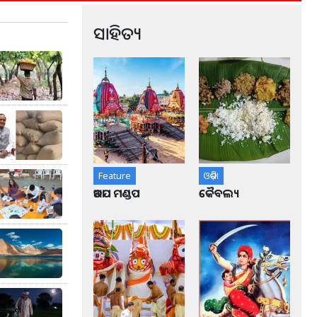
ସାହିତ୍ୟ
Feature
ଓଡ଼ିଶା
ଆଡପ ମଣ୍ଡପ
କୈବଲ୍ୟ