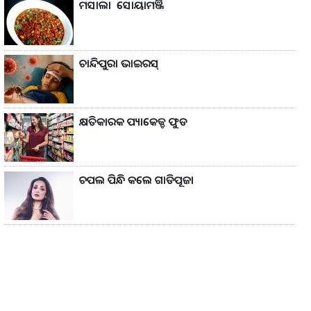
ମସାଲା ସୋୟାମଞ୍ଜି
ଚାନ୍ଦିପୁରା ଭାଇରସ୍
କ୍ଷତିକାରକ ପ୍ୟାକେଜ୍ଡ ଫୁଡ
ଚପଲ ପିନ୍ଧି କଲେ ଗାଡିପୂଜା