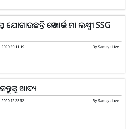
ସ୍କ ଯୋଗାଉଛନ୍ତି କୋଣାର୍କର ମା ଲକ୍ଷ୍ମୀ SSG
r 2020 20:11:19
By
Samaya Live
ତୁଙ୍କୁ ଖାଦ୍ୟ
r 2020 12:28:52
By
Samaya Live