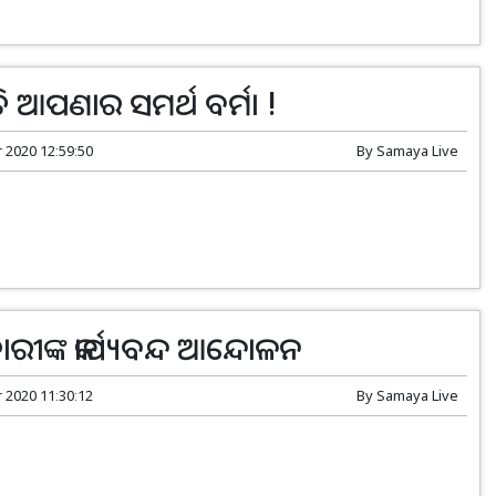
ି ଆପଣାର ସମର୍ଥ ବର୍ମା !
r 2020 12:59:50
By
Samaya Live
ରୀଙ୍କ କାର୍ଯ୍ୟବନ୍ଦ ଆନ୍ଦୋଳନ
r 2020 11:30:12
By
Samaya Live