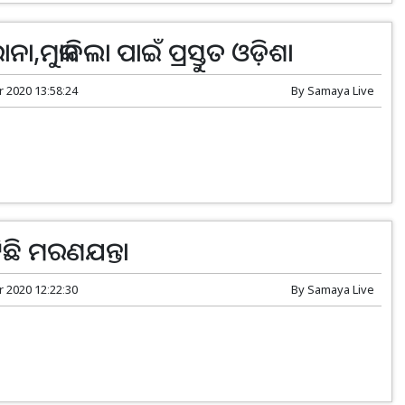
ା,ମୁକାବିଲା ପାଇଁ ପ୍ରସ୍ତୁତ ଓଡ଼ିଶା
r 2020 13:58:24
By
Samaya Live
ଟିଛି ମରଣଯନ୍ତା
r 2020 12:22:30
By
Samaya Live