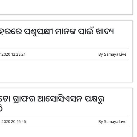
ରରେ ପଶୁପକ୍ଷୀ ମାନଙ୍କ ପାଇଁ ଖାଦ୍ୟ
r 2020 12:28:21
By
Samaya Live
ୋ ଗ୍ରାଫର ଆସୋସିଏସନ ପକ୍ଷରୁ
ି
r 2020 20:46:46
By
Samaya Live