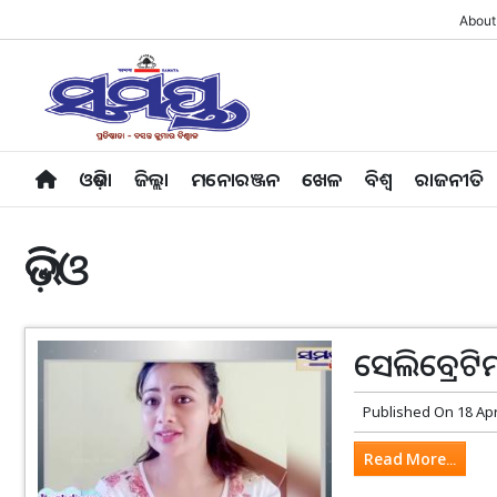
About
ଓଡ଼ିଶା
ଜିଲ୍ଲା
ମନୋରଞ୍ଜନ
ଖେଳ
ବିଶ୍ବ
ରାଜନୀତି
ଭିଡ଼ିଓ
ସେଲିବ୍ରେଟିମା
Published On
18 Ap
Read More...