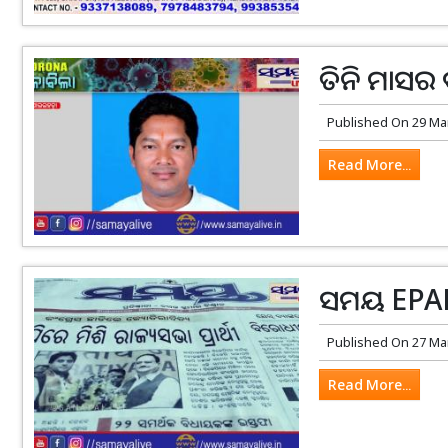
ତିନି ମାସର
Published On
29 Ma
Read More...
ସମୟ EPAP
Published On
27 Ma
Read More...