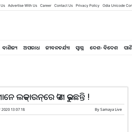
 Us
Advertise With Us
Career
Contact Us
Privacy Policy
Odia Unicode Con
ବାଣିଜ୍ୟ
ଅପରାଧ
ଜୀବନଚର୍ଯ୍ୟା
ସ୍ୱାସ୍ଥ
ଦେଶ- ବିଦେଶ
ପାଣ
ନେ ଲକ୍‌ଡାଉନ୍‌ରେ କ’ଣ କରୁଛନ୍ତି !
r 2020 13:07:18
By
Samaya Live