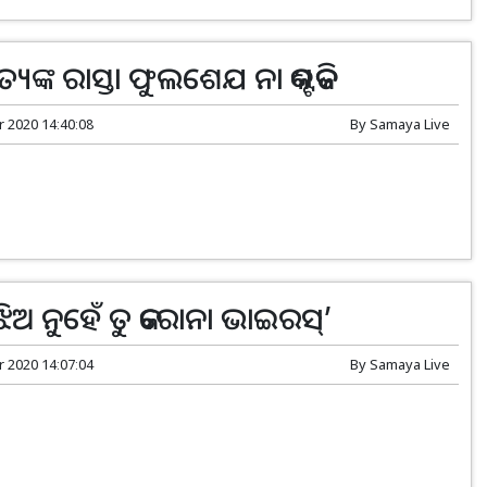
୍ୟଙ୍କ ରାସ୍ତା ଫୁଲଶେଯ ନା କଣ୍ଟକିତ
r 2020 14:40:08
By
Samaya Live
ିଅ ନୁହେଁ ତୁ କରୋନା ଭାଇରସ୍‌’
r 2020 14:07:04
By
Samaya Live