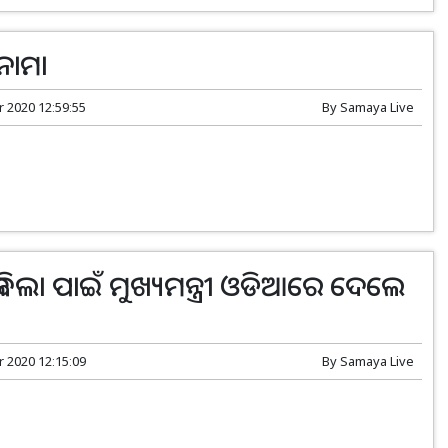
ନାମା
r 2020 12:59:55
By
Samaya Live
ାବିଲା ପାଇଁ ମୁଖ୍ୟମନ୍ତ୍ରୀ ଓଡିଆରେ ଦେଲେ
r 2020 12:15:09
By
Samaya Live