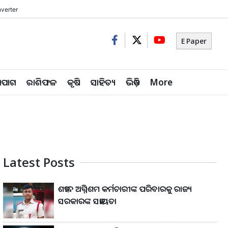
verter
E Paper
ିପାଗ
ରାଶିଫଳ
କୃଷି
ସାହିତ୍ୟ
ଭିଡ଼ିଓ
More
Latest Posts
ଶହୀଦ ଅଗ୍ନିଶମ କର୍ମଚାରୀଙ୍କ ପରିବାରକୁ ରାଜ୍ୟ
ସରକାରଙ୍କ ସହାୟତା