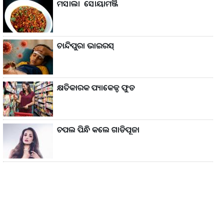
ମସାଲା ସୋୟାମଞ୍ଜି
ଚାନ୍ଦିପୁରା ଭାଇରସ୍
କ୍ଷତିକାରକ ପ୍ୟାକେଜ୍ଡ ଫୁଡ
ଚପଲ ପିନ୍ଧି କଲେ ଗାଡିପୂଜା