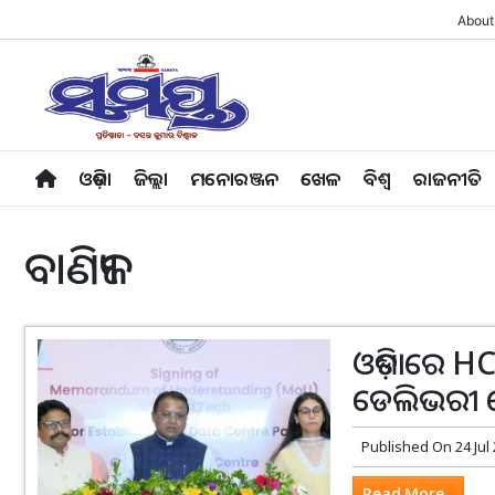
About
ଓଡ଼ିଶା
ଜିଲ୍ଲା
ମନୋରଞ୍ଜନ
ଖେଳ
ବିଶ୍ବ
ରାଜନୀତି
ବାଣିଜ୍ୟ
ଓଡ଼ିଶାରେ HC
ଡେଲିଭରୀ ସ
Published On
24 Jul
Read More...