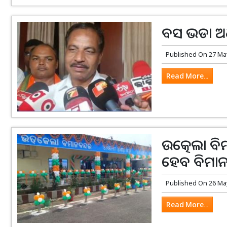
ବସ ଭଡା ଅଧିକ
Published On
27 Ma
Read More...
ଉତ୍କେଲା ବି
ହେବ ବିମାନ
Published On
26 Ma
Read More...