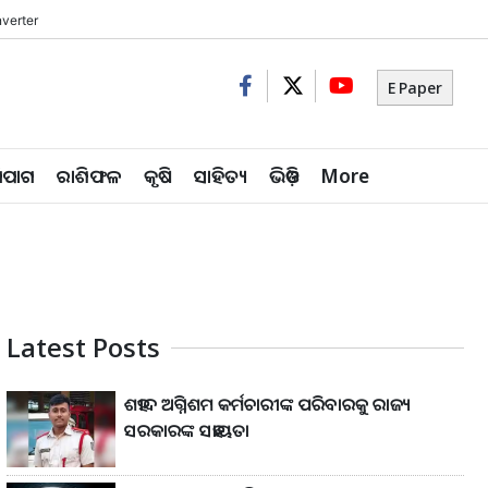
verter
E Paper
ିପାଗ
ରାଶିଫଳ
କୃଷି
ସାହିତ୍ୟ
ଭିଡ଼ିଓ
More
Latest Posts
ଶହୀଦ ଅଗ୍ନିଶମ କର୍ମଚାରୀଙ୍କ ପରିବାରକୁ ରାଜ୍ୟ
ସରକାରଙ୍କ ସହାୟତା