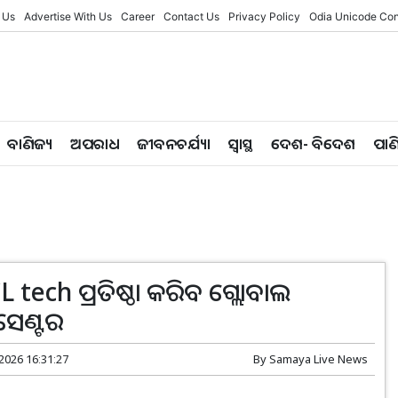
 Us
Advertise With Us
Career
Contact Us
Privacy Policy
Odia Unicode Con
ବାଣିଜ୍ୟ
ଅପରାଧ
ଜୀବନଚର୍ଯ୍ୟା
ସ୍ୱାସ୍ଥ
ଦେଶ- ବିଦେଶ
ପାଣ
L tech ପ୍ରତିଷ୍ଠା କରିବ ଗ୍ଲୋବାଲ
େଣ୍ଟର
 2026 16:31:27
By
Samaya Live News