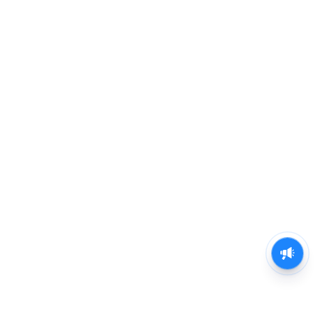
ଯୌନ ନିର୍ଯାତନା ମାମଲା ,ତରୁଣ
ତେଜପାଲ ଦୋଷୀ ସାବ୍ୟସ୍ତ