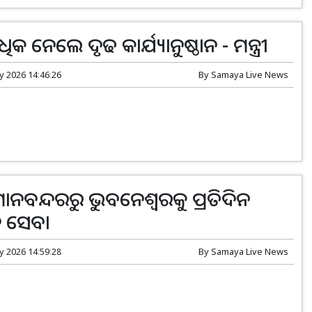
 ନେଲେ ଦୃଢ କାର୍ଯ୍ୟାନୁଷ୍ଠାନ - ମନ୍ତ୍ରୀ
y 2026 14:46:26
By
Samaya Live News
ମାନବନ୍ଦରରୁ ଭୁବନେଶ୍ଵରକୁ ପ୍ରତିଦିନ
 ସେବା
y 2026 14:59:28
By
Samaya Live News