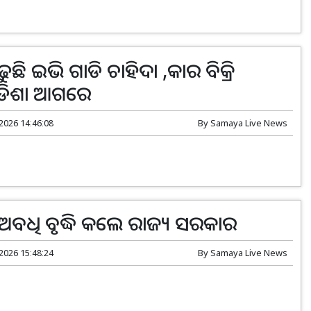
ଛି ଇଭି ଗାଡି ଚାହିଦା ,କାର ବିକ୍ରି
 ଓଡିଶା ଆଗରେ
 2026 14:46:08
By
Samaya Live News
ଅବଧି ବୃଦ୍ଧି କଲେ ରାଜ୍ୟ ସରକାର
 2026 15:48:24
By
Samaya Live News