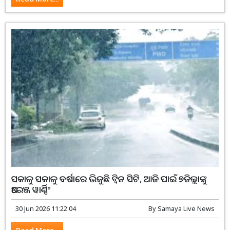
ସକାଳୁ ସକାଳୁ ବର୍ଷାରେ ଭିଜୁଛି ଟ୍ୱିନ ସିଟି, ଆଜି ପାଇଁ ୭ଜିଲ୍ଲାଙ୍କୁ
ଅରେଞ୍ଜ ୱାର୍ଣ୍ଣିଂ
30 Jun 2026 11:22:04
By
Samaya Live News