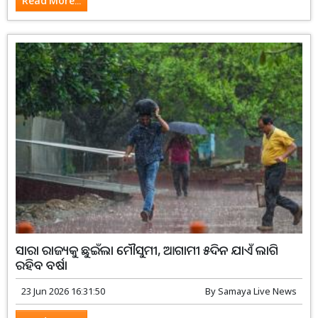
Read More...
ସାରା ରାଜ୍ୟକୁ ଛୁଇଁଲା ମୌସୁମୀ, ଆଗାମୀ ୫ଦିନ ଯାଏଁ ଲାଗି
ରହିବ ବର୍ଷା
23 Jun 2026 16:31:50
By
Samaya Live News