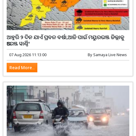
ଆହୁରି ୨ ଦିନ ଯାଏଁ ପ୍ରବଳ ବର୍ଷା,ଆଜି ପାଇଁ ମୟୁରଭଞ୍ଜ ଜିଲ୍ଲାକୁ
ଅରେଞ୍ଜ ୱାର୍ଣ୍ଣିଂ
07 Aug 2026 11:13:00
By
Samaya Live News
Read More...