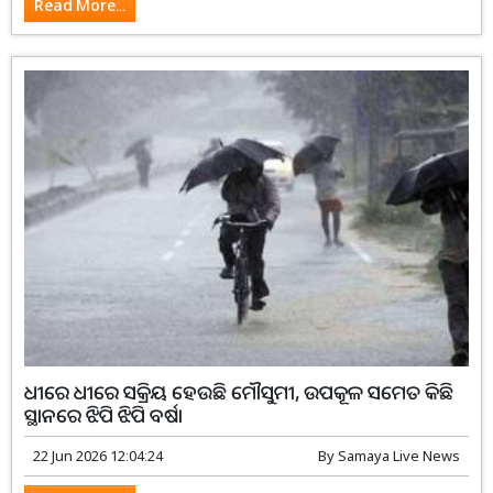
Read More...
ଧୀରେ ଧୀରେ ସକ୍ରିୟ ହେଉଛି ମୌସୁମୀ, ଉପକୂଳ ସମେତ କିଛି
ସ୍ଥାନରେ ଝିପି ଝିପି ବର୍ଷା
22 Jun 2026 12:04:24
By
Samaya Live News