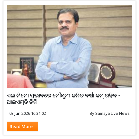
ଏଲ୍‌ ନିନୋ ପ୍ରଭାବରେ ମୌସୁମୀ ଜନିତ ବର୍ଷା କମ୍‌ ରହିବ -
ଆଇଏମ୍‌ଡି ଡିଜି
03 Jun 2026 16:31:02
By
Samaya Live News
Read More...