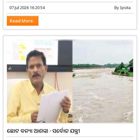
07 Jul 2026 16:20:54
By
Ipsita
Read More...
ଛୋଟ ବନ୍ୟା ଆଶଙ୍କା - ସର୍ବୋଚ୍ଚ ଯନ୍ତ୍ରୀ