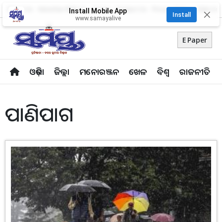
About Us
Advertise With Us
Career
Contact Us
Privacy Policy
Odia Uni
Install Mobile App
✕
Install
www.samayalive
E Paper
ଓଡ଼ିଶା
ଜିଲ୍ଲା
ମନୋରଞ୍ଜନ
ଖେଳ
ବିଶ୍ବ
ରାଜନୀତି
ପାଣିପାଗ