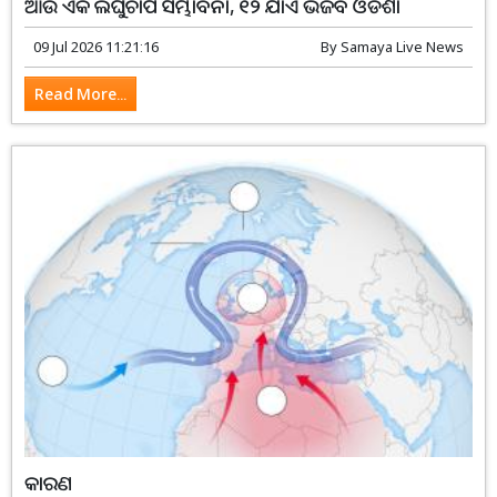
ଆଉ ଏକ ଲଘୁଚାପ ସମ୍ଭାବନା, ୧୨ ଯାଏଁ ଭିଜିବ ଓଡିଶା
09 Jul 2026 11:21:16
By
Samaya Live News
Read More...
କାରଣ