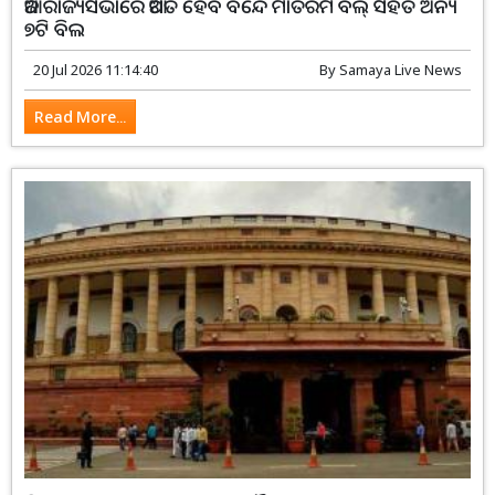
ଆଜି ରାଜ୍ୟସଭାରେ ଆଗତ ହେବ ବନ୍ଦେ ମାତରମ ବିଲ୍ ସହିତ ଅନ୍ୟ
୭ଟି ବିଲ
20 Jul 2026 11:14:40
By
Samaya Live News
Read More...