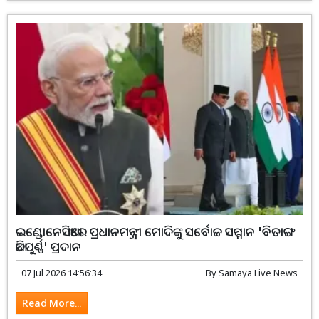
ଇଣ୍ଡୋନେସିଆରେ ପ୍ରଧାନମନ୍ତ୍ରୀ ମୋଦିଙ୍କୁ ସର୍ବୋଚ୍ଚ ସମ୍ମାନ 'ବିତାଙ୍ଗ
ଆଦିପୁର୍ଣ୍ଣ' ପ୍ରଦାନ
07 Jul 2026 14:56:34
By
Samaya Live News
Read More...