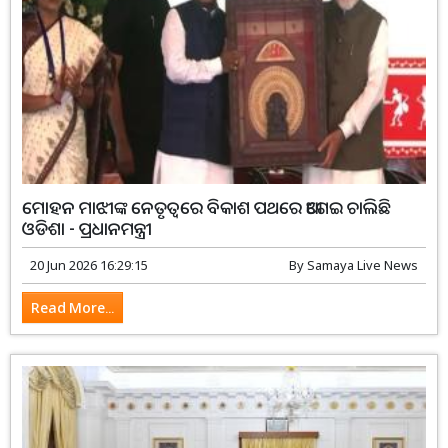
ମୋହନ ମାଝୀଙ୍କ ନେତୃତ୍ୱରେ ବିକାଶ ପଥରେ ଆଗେଇ ଚାଲିଛି
ଓଡିଶା - ପ୍ରଧାନମନ୍ତ୍ରୀ
20 Jun 2026 16:29:15
By
Samaya Live News
Read More...