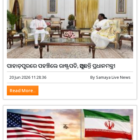
ପାହାଡ଼ପୁରରେ ପହଞ୍ଚିଲେ ରାଷ୍ଟ୍ରପତି, ଆସୁଛନ୍ତି ପ୍ରଧାନମନ୍ତ୍ରୀ
20 Jun 2026 11:28:36
By
Samaya Live News
Read More...