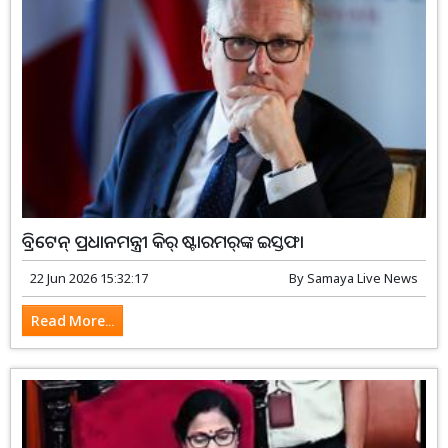
ବ୍ରିଟେନ୍ ପ୍ରଧାନମନ୍ତ୍ରୀ କିର୍ ଷ୍ଟାରମର୍‌ଙ୍କ ଇସ୍ତଫା
22 Jun 2026 15:32:17
By
Samaya Live News
Read More...