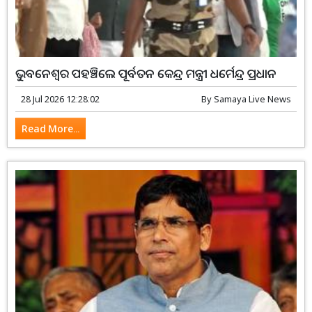
ଭୁବନେଶ୍ୱର ପହଞ୍ଚିଲେ ପୂର୍ବତନ କେନ୍ଦ୍ର ମନ୍ତ୍ରୀ ଧର୍ମେନ୍ଦ୍ର ପ୍ରଧାନ
28 Jul 2026 12:28:02
By
Samaya Live News
Read More...