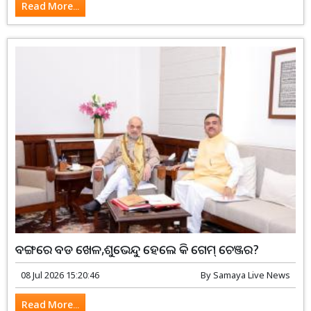
Read More...
ବଙ୍ଗରେ ବଡ ଖେଳ,ଶୁଭେନ୍ଦୁ ହେଲେ କି ଗେମ୍ ଚେଞ୍ଜର?
08 Jul 2026 15:20:46
By
Samaya Live News
Read More...