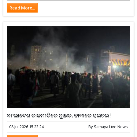
Read More...
ବାଂଲାଦେଶ ରାଜନୀତିରେ ନୂଆ ଝଡ, ଢାକାରେ ହଇଚଇ!
08 Jul 2026 15:23:24
By
Samaya Live News