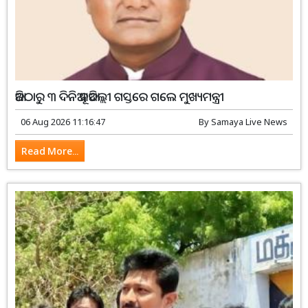
ଆଜିଠାରୁ ୩ ଦିନିଆ ନୂଆଦିଲ୍ଲୀ ଗସ୍ତରେ ଗଲେ ମୁଖ୍ୟମନ୍ତ୍ରୀ
06 Aug 2026 11:16:47
By
Samaya Live News
Read More...