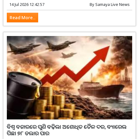
14 Jul 2026 12:42:57
By
Samaya Live News
Read More...
ବିଶ୍ୱ ବଜାରରେ ପୁଣି ବଢ଼ିଲା ଅଶୋଧିତ ତୈଳ ଦର, ବ୍ୟାରେଲ
ପିଛା ୭୮ ଡଲାର ପାର