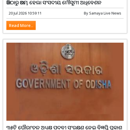
ଆଜିଠାରୁ ଆରମ୍ଭ ହେଲା ସଂସଦୀୟ ମୌସୁମୀ ଅଧିବେଶନ
20 Jul 2026 10:59:11
By
Samaya Live News
Read More...
୩୫ଟି ପୌରାଂଚଳ ଅଧ୍ୟକ୍ଷ ପଦବୀ ସଂରକ୍ଷଣ ନେଇ ବିଜ୍ଞପ୍ତି ପ୍ରକାଶ