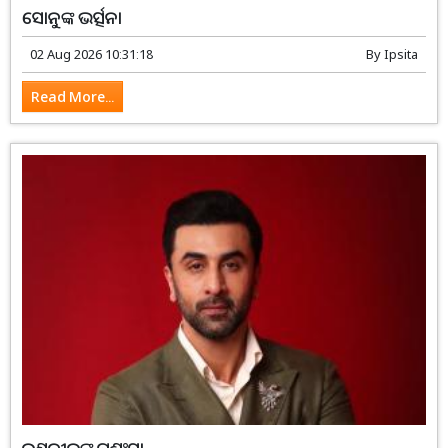
ସୋନୁଙ୍କ ଭର୍ତ୍ସନା
02 Aug 2026 10:31:18
By
Ipsita
Read More...
ରଣବୀରଙ୍କୁ ପ୍ରଶଂସା