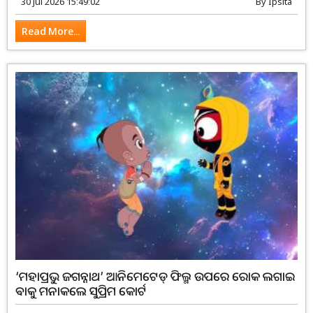
30 Jul 2026 15:49:02
By
Ipsita
Read More...
‘ମହାପ୍ରଭୁ ଜଗନ୍ନାଥ’ ଆନିମେଟେଡ୍ ଫିଲ୍ମ ଉପରେ ରୋକ ଲଗାଇ
ଵାକୁ ମନାକଲେ ସୁପ୍ରିମ କୋର୍ଟ