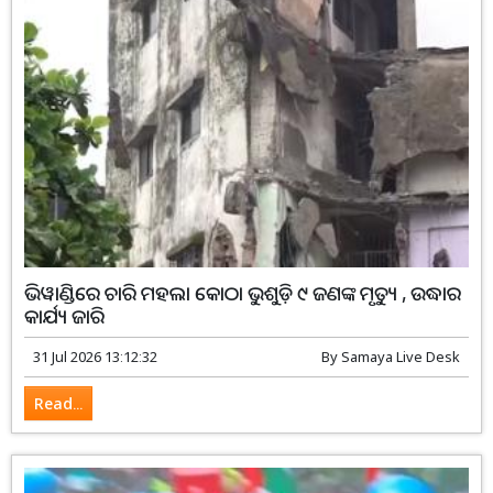
ଭିୱାଣ୍ଡିରେ ଚାରି ମହଲା କୋଠା ଭୁଶୁଡ଼ି ୯ ଜଣଙ୍କ ମୃତ୍ୟୁ , ଉଦ୍ଧାର
କାର୍ଯ୍ୟ ଜାରି
31 Jul 2026 13:12:32
By
Samaya Live Desk
Read...