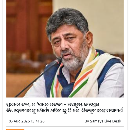
ପ୍ରଥମେ ଦଳ, ତା’ପରେ ପଦବୀ – ଅସନ୍ତୁଷ୍ଟ କଂଗ୍ରେସ
ବିଧାୟକମାନଙ୍କୁ ଧୈର୍ଯ୍ୟ ଧରିବାକୁ ଡି.କେ. ଶିବକୁମାରଙ୍କ ପରାମର୍ଶ
05 Aug 2026 13:41:26
By
Samaya Live Desk