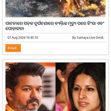
ପାଟନାରେ ସଡ଼କ ଦୁର୍ଘଟଣାରେ ବ୍ୟକ୍ତିଙ୍କ ମୃତ୍ୟୁ ପରେ ହିଂସା ଏବଂ
ପୋଡ଼ାଜଳା
07 Aug 2026 16:43:10
By
Samaya Live Desk
Read...