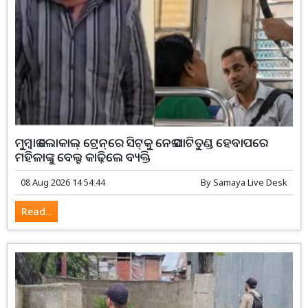
ମୁମ୍ବାଇ ଲୋକାଲ୍‌ ଟ୍ରେନ୍‌ରେ ସିଟ୍‌କୁ ନେଇ ପାଟିତୁଣ୍ଡ ହେବାପରେ
ମହିଳାଙ୍କୁ ବେଲ୍ଟ କାଢ଼ିଲେ ବ୍ୟକ୍ତି
08 Aug 2026 14:54:44
By
Samaya Live Desk
Read...