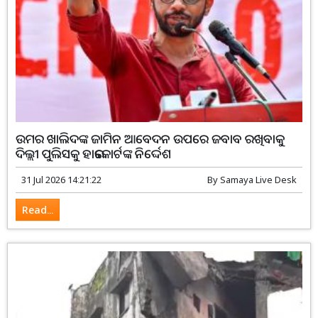
ଉମର ଖାଲିଦଙ୍କ ଜାମିନ ଆବେଦନ ଉପରେ ଜବାବ ରଖିବାକୁ
ଦିଲ୍ଲୀ ପୁଲିସକୁ ହାଇକୋର୍ଟଙ୍କ ନିର୍ଦ୍ଦେଶ
31 Jul 2026 14:21:22
By
Samaya Live Desk
Read...