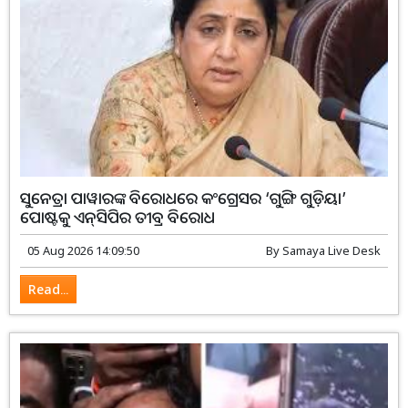
ସୁନେତ୍ରା ପାୱାରଙ୍କ ବିରୋଧରେ କଂଗ୍ରେସର ‘ଗୁଙ୍ଗି ଗୁଡ଼ିୟା’
ପୋଷ୍ଟକୁ ଏନ୍‌ସିପିର ତୀବ୍ର ବିରୋଧ
05 Aug 2026 14:09:50
By
Samaya Live Desk
Read...