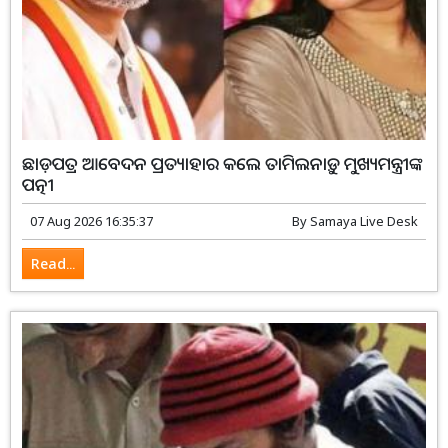
ଛାଡ଼ପତ୍ର ଆବେଦନ ପ୍ରତ୍ୟାହାର କଲେ ତାମିଲନାଡ଼ୁ ମୁଖ୍ୟମନ୍ତ୍ରୀଙ୍କ
ପତ୍ନୀ
07 Aug 2026 16:35:37
By
Samaya Live Desk
Read...