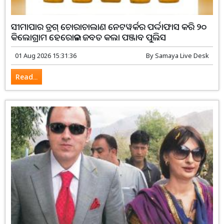
ସୀମାପାର ଡ୍ରଗ୍ ଚୋରାଚାଲାଣ ନେଟୱର୍କର ପର୍ଦ୍ଦାଫାସ କରି ୨୦
କିଲୋଗ୍ରାମ ହେରୋଇନ ଜବତ କଲା ପଞ୍ଜାବ ପୁଲିସ
01 Aug 2026 15:31:36
By
Samaya Live Desk
Read...