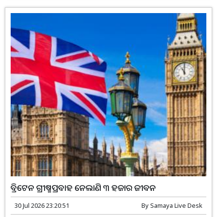
ବ୍ରିଟେନ ଗ୍ରୀଷ୍ମପ୍ରବ‌ାହ ନେଲାଣି ୩ ହଜାର ଜୀବନ
30 Jul 2026 23:20:51
By
Samaya Live Desk