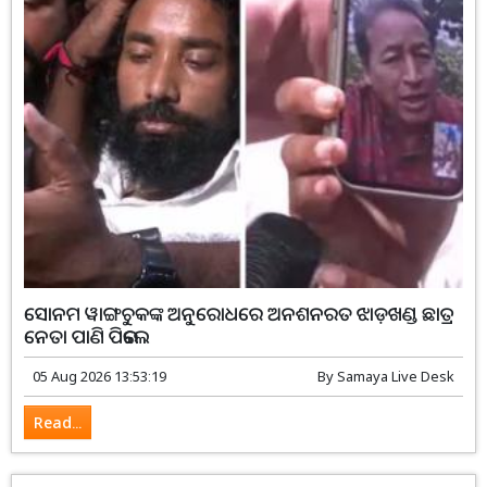
ସୋନମ ୱାଙ୍ଗଚୁକଙ୍କ ଅନୁରୋଧରେ ଅନଶନରତ ଝାଡ଼ଖଣ୍ଡ ଛାତ୍ର
ନେତା ପାଣି ପିଇଲେ
05 Aug 2026 13:53:19
By
Samaya Live Desk
Read...