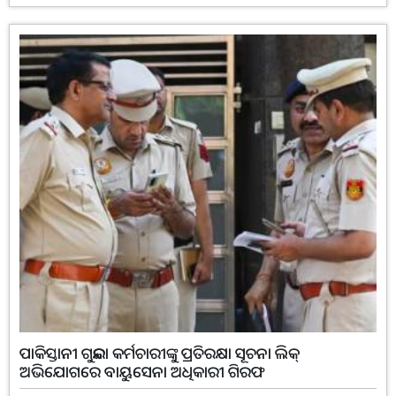
ପାକିସ୍ତାନୀ ଗୁଇନ୍ଦା କର୍ମଚାରୀଙ୍କୁ ପ୍ରତିରକ୍ଷା ସୂଚନା ଲିକ୍‌
ଅଭିଯୋଗରେ ବାୟୁସେନା ଅଧିକାରୀ ଗିରଫ