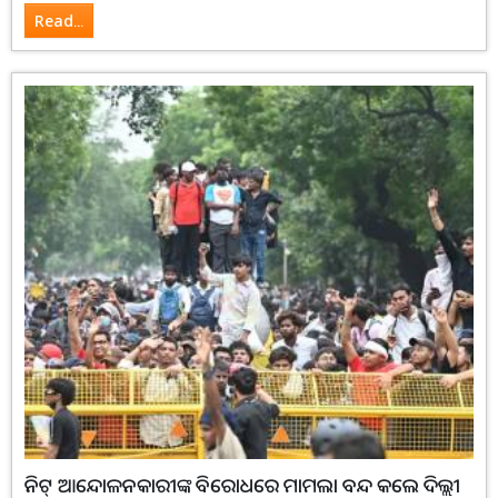
Read...
ନିଟ୍‌ ଆନ୍ଦୋଳନକାରୀଙ୍କ ବିରୋଧରେ ମାମଲା ବନ୍ଦ କଲେ ଦିଲ୍ଲୀ