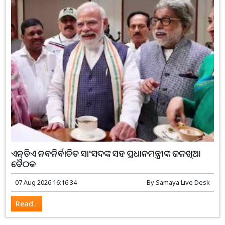
ଏନ୍‌ଡିଏ ନବନିର୍ବାଚିତ ସାଂସଦଙ୍କ ସହ ପ୍ରଧାନମନ୍ତ୍ରୀଙ୍କ ଜଳଖିଆ
ବୈଠକ
07 Aug 2026 16:16:34
By
Samaya Live Desk
Read...