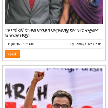
୧୭ ବର୍ଷ ଧରି ଅଲଗା ରହୁଥିବା ପତ୍ନୀଙ୍କଠାରୁ ଓମାର ଅବଦୁଲ୍ଲାଙ୍କ
ଛାଡ଼ପତ୍ର ମଞ୍ଜୁର
31 Jul 2026 15:14:01
By
Samaya Live Desk
Read...