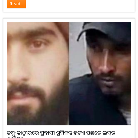
Read...
ଜମ୍ମୁ-କାଶ୍ମୀରରେ ପ୍ରବାସୀ ଶ୍ରମିକଙ୍କ ହତ୍ୟା ପଛରେ ଲସ୍କର