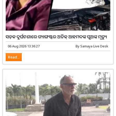
ସଡ଼କ ଦୁର୍ଘଟଣାରେ ଗ୍ୟାଙ୍ଗଷ୍ଟର ଅତିକ୍ ଆହମଦଙ୍କ ପୁଅଙ୍କ ମୃତ୍ୟୁ
06 Aug 2026 13:36:27
By
Samaya Live Desk
Read...