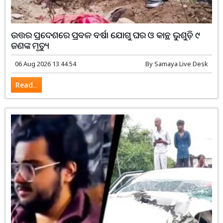
ଉତ୍ତର ପ୍ରଦେଶରେ ପ୍ରବଳ ବର୍ଷା ଯୋଗୁ ଘର ଓ କାନ୍ଥ ଭୁଶୁଡ଼ି ୯
ଜଣଙ୍କ ମୃତ୍ୟୁ
06 Aug 2026 13:44:54
By
Samaya Live Desk
Read...