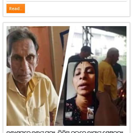
Read...
ବୃଦ୍ଧାଶ୍ରମରେ ବୃଦ୍ଧଙ୍କ ମୃତ୍ୟୁ, ଭିଡିଓ କଲ୍‌ରେ ବାପାଙ୍କ ଶେଷକୃତ୍ୟ