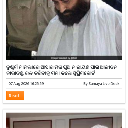
ଦୁଷ୍କର୍ମ ମାମଲାରେ ଆସାରାମଙ୍କ ପୁଅ ନାରାୟଣ ସାଇଙ୍କ ଆଜୀବନ
କାରାଦଣ୍ଡ ରଦ୍ଦ କରିବାକୁ ମନା କଲେ ସୁପ୍ରିମକୋର୍ଟ
07 Aug 2026 16:25:59
By
Samaya Live Desk
Read...