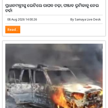
ପ୍ରଧାନମନ୍ତ୍ରୀଙ୍କୁ ଭେଟିଲେ ରାଘବ ଚଢ଼ା, ପଞ୍ଜାବ ଭୂମିକାକୁ ନେଇ
ଚର୍ଚ୍ଚା
08 Aug 2026 14:00:26
By
Samaya Live Desk
Read...