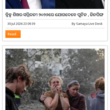
ବ୍ରିକ୍ସ ଶିଖର ସମ୍ମିଳନୀ ୨୦୨୬ରେ ଯୋଗଦେବେ ପୁଟିନ , ଜିନପିଙ୍ଗ
30 Jul 2026 23:09:39
By
Samaya Live Desk
Read...