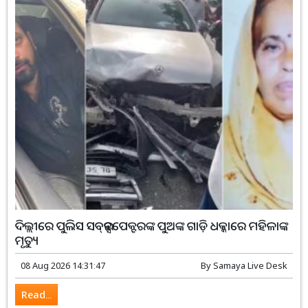
ଦିଲ୍ଲୀରେ ପୁଲିସ ସବ୍‌ଇନ୍ସପେକ୍ଟରଙ୍କ ପୁଅଙ୍କ ଗାଡ଼ି ଧକ୍କାରେ ମହିଳାଙ୍କ
ମୃତ୍ୟୁ
08 Aug 2026 14:31:47
By
Samaya Live Desk
Read...