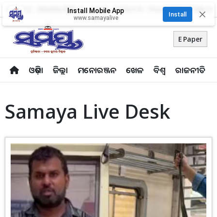
About Us
Advertise With Us
Career
Contact Us
Privacy Policy
Odia Uni
Install Mobile App
✕
Install
www.samayalive
E Paper
ଓଡ଼ିଶା
ଜିଲ୍ଲା
ମନୋରଞ୍ଜନ
ଖେଳ
ବିଶ୍ବ
ରାଜନୀତି
Samaya Live Desk