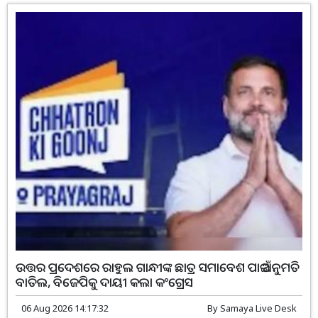
ଉତ୍ତର ପ୍ରଦେଶରେ ରାହୁଲ ଗାନ୍ଧୀଙ୍କ ଛାତ୍ର ସମାବେଶ ପାଇଁ ଅନୁମତି
ବାତିଲ, ବିଜେପିକୁ ଦାୟୀ କଲା କଂଗ୍ରେସ
06 Aug 2026 14:17:32
By
Samaya Live Desk