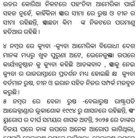
ଉତର କୋରିଆ ନିକଟରେ ପହଂଚିବା ଆମେରିକା ପାଇଁ
ସହଜ ନୁହେଁ, କାହିଁକିନା ଏହାର ସୀମା ରେ ରୁଷ ଓ ଚୀନ ର
ସୀମା ରହିଛନ୍ତି, ଏହାଛଡା କିମ ଙ୍କ ନିକଟରେ ପରମାଣୁ
ହତିଆର ରହିଛି ।
୪ ନମ୍ବର ରେ କ୍ୟୁବା -କ୍ୟୁବା ଆମେରିକା ବିରୋଧୀ ଦେଶ
ମାନଙ୍କ ମଧ୍ୟରୁ ଖୁବ ପୁରୁଣା ଅଟେ, ଭେନେଜୁଏଲା ଉପରେ
କାର୍ୟ୍ୟାନୁଷ୍ଠାନ କୁ କ୍ୟୁବା କହିଛି ଆତଙ୍କବାଦ , ଏହାକୁ ନେଇ
କ୍ୟୁବା ର ରାଜରାସ୍ତାରେ ପ୍ରଦର୍ଶନ ମଧ୍ୟ ହୋଇଛି କ୍ଷ କ୍ୟୁବା
ବର୍ତମାନ ରୁଷ, ଚୀନ ଓ ଇରାନ ସହିତ ନିଜର ସମ୍ପର୍କ ମଜବୁତ
କରୁଛି ।
୫ ନମ୍ବର ରେ ବେଳା ରୁଷ -ବେଲାରୁଷ ରାଷ୍ଟ୍ରପତି
ଆଲେକ୍ଜାଣ୍ଡାର ଲୁକାଶୋକ ୧୯୯୪ ରୁ ଶାସନରେ ରହିଛନ୍ତି, ଏବଂ
ୟୁରୋପ ର ଦୀର୍ଘ ସମୟର ଶାସକ ଅଟନ୍ତି, ୨୦୨୫ ରେ ତାଙ୍କର
ବିଜୟ ପରେ ତାଙ୍କ ଉପରେ ଅନେକ ଆରୋପ ଲାଗିଥିଲା,