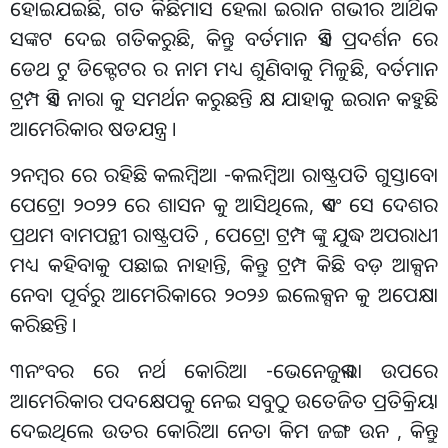
ହୋଇଯଇଛି, ଗତ କିଛିମାସ ହେଲା ଇରାନ ଗଭୀର ଆର୍ଥିକ
ସଙ୍କଟ ଦେଇ ଗତିକରୁଛି, କିନ୍ତୁ ବର୍ତମାନ ଏହି ପ୍ରଦର୍ଶନ ରେ
ଡେଥ ଟୁ ଡିକ୍ଟେଟର ର ନାମ ମଧ୍ୟ ଶୁଣିବାକୁ ମିଳୁଛି, ବର୍ତମାନ
ଟ୍ରମ୍ପ ଏହି ନାରା କୁ ସମର୍ଥନ କରୁଛନ୍ତି କ୍ଷ ଯାହାକୁ ଇରାନ କହୁଛି
ଆମେରିକାର ଷଡଯନ୍ତ୍ର ।
୨ନମ୍ବର ରେ ରହିଛି କଲମ୍ବିଆ -କଲମ୍ବିଆ ରାଷ୍ଟ୍ରପତି ଗୁସ୍ତାବୋ
ପେଟ୍ରୋ ୨୦୨୨ ରେ ଶାସନ କୁ ଆସିଥିଲେ, ଏବଂ ସେ ଦେଶର
ପ୍ରଥମ ବାମପନ୍ଥୀ ରାଷ୍ଟ୍ରପତି , ପେଟ୍ରୋ ଟ୍ରମ୍ପ ଙ୍କୁ ଯୁଦ୍ଧ ଅପରାଧୀ
ମଧ୍ୟ କହିବାକୁ ପଛାଇ ନାହାନ୍ତି, କିନ୍ତୁ ଟ୍ରମ୍ପ କିଛି ବଡ଼ ଆକ୍ସନ
ନେବା ପୂର୍ବରୁ ଆମେରିକାରେ ୨୦୨୬ ଇଲେକ୍ସନ କୁ ଅପେକ୍ଷା
କରିଛନ୍ତି ।
୩ନଂବର ରେ ନର୍ଥ କୋରିଆ -ଭେନେଜୁଏଲା ଉପରେ
ଆମେରିକାର ପଦକ୍ଷେପକୁ ନେଇ ସବୁଠୁ ଉତେଜିତ ପ୍ରତିକ୍ରିୟା
ଦେଇଥିଲେ ଉତର କୋରିଆ ନେତା କିମ ଜଙ୍ଗ ଉନ , କିନ୍ତୁ