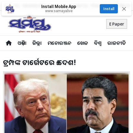
About Us
Advertise With Us
Career
Contact Us
Privacy Policy
Odia Uni
Install Mobile App
✕
Install
www.samayalive
E Paper
ଓଡ଼ିଶା
ଜିଲ୍ଲା
ମନୋରଞ୍ଜନ
ଖେଳ
ବିଶ୍ବ
ରାଜନୀତି
ଟ୍ରମ୍ପଙ୍କ ଟାର୍ଗେଟରେ ୫ ଦେଶ!