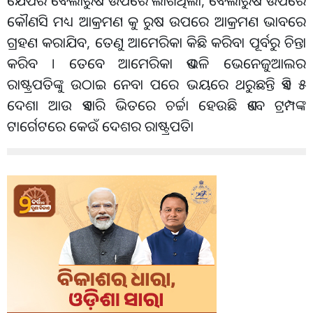
ଯେପରି ବେଲାରୁଷ ଉପରେ ଲାଗିଥିଲା, ବେଲାରୁଷ ଉପରେ
କୌଣସି ମଧ୍ୟ ଆକ୍ରମଣ କୁ ରୁଷ ଉପରେ ଆକ୍ରମଣ ଭାବରେ
ଗ୍ରହଣ କରାଯିବ, ତେଣୁ ଆମେରିକା କିଛି କରିବା ପୂର୍ବରୁ ଚିନ୍ତା
କରିବ । ତେବେ ଆମେରିକା ଏଭଳି ଭେନେଜୁଆଲର
ରାଷ୍ଟ୍ରପତିଙ୍କୁ ଉଠାଇ ନେବା ପରେ ଭୟରେ ଥରୁଛନ୍ତି ଏହି ୫
ଦେଶା ଆଉ ଏହାରି ଭିତରେ ଚର୍ଚ୍ଚା ହେଉଛି ଏବେ ଟ୍ରମ୍ପଙ୍କ
ଟାର୍ଗେଟରେ କେଉଁ ଦେଶର ରାଷ୍ଟ୍ରପତିା