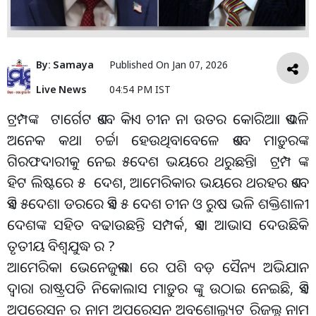
By:
Samaya
Published On
Jan 07, 2026
Live News
04:54 PM IST
ଟ୍ରମ୍ପଙ୍କ ଟାର୍ଗେଟ ଏବେ କିଏା ଚୀନ ନା ଉତର କୋରିଆା ଏଭଳି
ଅନେକ କଥା ଚର୍ଚ୍ଚା ହେଉଥିବାବେଳେ ଏବେ ମାଡ଼ୁରଙ୍କ
ଗିରଫଦାରୀକୁ ନେଇ ୫ଦେଶ ଭୟରେ ଥରୁଛନ୍ତିା ଟ୍ରମ୍ପ ଙ୍କ
ହିଟ ଲିଷ୍ଟରେ ୫ ଦେଶ, ଆମେରିକାର ଭୟରେ ଥରହର ଏବେ
ଏହି ୫ଦେଶା ଡରରେ ଏହି ୫ ଦେଶ ଚୀନ ଓ ରୁଷ ଭଳି ଶକ୍ତିଶାଳୀ
ଦେଶଙ୍କ ସହିତ ବଢାଉଛନ୍ତି ସମ୍ପର୍କ, ଏହା ଆଭାସ ଦେଉଛିକି
ତୃତୀୟ ବିଶ୍ୱଯୁଦ୍ଧ ର ?
ଆମେରିକା ଭେନେଜୁଏଲା ରେ ପଶି ବଡ଼ ସୈନ୍ୟ ଅଭିଯାନ
ଦ୍ୱାରା ରାଷ୍ଟ୍ରପତି ନିକୋଲାସ ମାଡ଼ୁର ଙ୍କୁ ଉଠାଇ ନେଇଛି, ଏହି
ଅପରେସନ ର ନାମ ଅପରେସନ ଅବଶୋଲ୍ୟୁଟ ରିଜଲ୍ଭ ନାମ