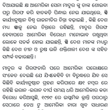
ଦିଆଯାଇଛି କ୍ଷ ଆମେରିକା ସେନା ମାଦୁର ଙ୍କୁ ତାଙ୍କ ଶୋଇବା
ଘରୁ ଗିରଫ କରି ହାତକଡ଼ି ପିନ୍ଧାଇ ନେଇ ଯାଇଥିଲେ, ଏହି
କାର୍ୟ୍ୟାନୁଷ୍ଠାନ ବିଶ୍ୱ ରାଜନୀତିର ଚିନ୍ତା ବଢ଼ାଇଛି , କିଛି ଦେଶ
ମଧ୍ୟ ଏହାକୁ ନେଇ ଚିନ୍ତାରେ ରହିଛନ୍ତି, ମାଦୁର ଗିରଫ
ହେବାପରେ ଆମେରିକା ବିରୋଧୀ ମନୋଭାବ ରଖୁଥିବା
ଲୋକେ ସତର୍କ ହୋଇ ଯାଇଛନ୍ତି, ଏହି ଦେଶ ମାନଙ୍କ ମଧ୍ୟରୁ
କିଛି ଦେଶ ଚୀନ ଓ ରୁଷ ଭଳି ଶକ୍ତିଶାଳୀ ଦେଶ ଙ୍କ ସହିତ
ସମ୍ପର୍କ ବଢାଉଛନ୍ତି ।
ମାଦୁର ଙ୍କ ଗିରଫତାରି ପରେ ଆମେରିକା ପରୋକ୍ଷରେ
ସଂକେତ ଦେଇଛି ଯେ ଯିଏ କେହିବି ତା ବିରୁଦ୍ଧରେ ଯିବ ସେ
କିଛିବି କାର୍ୟ୍ୟାନୁଷ୍ଠାନ ଗ୍ରହଣ କରିପାରେ କ୍ଷ୧ ନମ୍ବର ରେ
ରହିଛି ଇରାନ -ଇରାନ ଦୀର୍ଘ ସମୟ ଧରି ଆମେରିକାର କଡା
ବିରୋଧ କରିଆସୁଛି, ୧୯୭୯ ରେ ଇସ୍ଲାମିକ କ୍ରାନ୍ତି ପରଠାରୁ
ସେଠାରେ ଡେଥ ଟୁ ଆମେରିକା ନାରା ଖୁବ ସାଧାରଣ