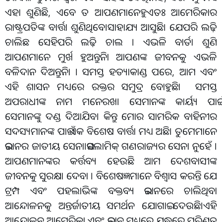
ଏହା ଶୁଣିଛି, ଏବେ ତ ଆପଣମାନେହୁଏତଃ ଆମେରିକାର
ରାଷ୍ଟ୍ରପତିଙ୍କ ବାର୍ତ୍ତା ଶୁଣିଥିବେ।ସାହାଯ୍ୟ ଆସୁଛି। ଯେପରି ଲଢ଼ି
ଚାଲିଛ ସେହିପରି ଲଢ଼ି ଚାଲ । ଏଭଳି ବାର୍ତା ଶୁଣି
ଆପଣମାନେ ମୁର୍ଖ ହୁଅନ୍ତୁନିା ଆପଣଙ୍କ ଜୀବନକୁ ଏଭଳି
ବଳିଦାନ ଦିଅନ୍ତୁନିା । ସମସ୍ତ ହତ୍ୟାକାଣ୍ଡ ପରେ, ଆମ ଏବଂ
ଏହି ଶାସନ ମଧ୍ୟରେ ରକ୍ତର ସମୁଦ୍ର ବୋହୁଛିା ସମସ୍ତ
ଅପରାଧୀଙ୍କ ନାମ ମନେରଖ। ସେମାନଙ୍କ କାର୍ୟ୍ୟ ପାଇଁ
ସେମାନଙ୍କୁ ଦଣ୍ଡ ଦିଆଯିବ। କିନ୍ତୁ ମୋର ସାମରିକ ବାହିନୀର
ସଦସ୍ୟମାନଙ୍କ ପାଇଁ ଏକ ବିଶେଷ ବାର୍ତ୍ତା ମଧ୍ୟ ଅଛି। ତୁମେମାନେ
ଇରାନର ଜାତୀୟ ସେନା।ଇସଲାମିକ୍ ଗଣରାଜ୍ୟର ସେନା ନୁହେଁ ।
ଆପଣମାନଙ୍କର କର୍ତ୍ତବ୍ୟ ହେଉଛି ଆମ ଦେଶବାସୀଙ୍କ
ଜୀବନକୁ ସୁରକ୍ଷା ଦେବା । ବିଶେଷଜ୍ଞମାନେ ବିଶ୍ୱାସ କରନ୍ତି ଯେ
ଟ୍ରମ୍ପ ଏବଂ ପହଲାଭିଙ୍କ ବକ୍ତବ୍ୟ ଇରାନରେ ଚାଲିଥିବା
ଆନ୍ଦୋଳନକୁ ଅନ୍ତର୍ଜାତୀୟ ସମର୍ଥନ ଯୋଗାଇ ଦେଉଛି।ଏହି
ଆନ୍ଦୋଳନ ଆମେରିକା ଏବଂ ଇରାନ ମଧ୍ୟରେ ଯୁଦ୍ଧରେ ପରିଣତ