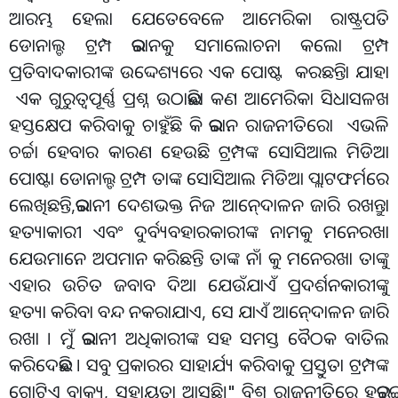
ଆରମ୍ଭ ହେଲା ଯେତେବେଳେ ଆମେରିକା ରାଷ୍ଟ୍ରପତି
ଡୋନାଲ୍ଡ ଟ୍ରମ୍ପ ଇରାନକୁ ସମାଲୋଚନା କଲୋ ଟ୍ରମ୍ପ
ପ୍ରତିବାଦକାରୀଙ୍କ ଉଦ୍ଦେଶ୍ୟରେ ଏକ ପୋଷ୍ଟ କରଛନ୍ତିା ଯାହା
ଏକ ଗୁରୁତ୍ୱପୂର୍ଣ୍ଣ ପ୍ରଶ୍ନ ଉଠାଇଛିା କଣ ଆମେରିକା ସିଧାସଳଖ
ହସ୍ତକ୍ଷେପ କରିବାକୁ ଚାହୁଁଛି କି ଇରାନ ରାଜନୀତିରୋ ଏଭଳି
ଚର୍ଚ୍ଚା ହେବାର କାରଣ ହେଉଛି ଟ୍ରମ୍ପଙ୍କ ସୋସିଆଲ ମିଡିଆ
ପୋଷ୍ଟା ଡୋନାଲ୍ଡ ଟ୍ରମ୍ପ ତାଙ୍କ ସୋସିଆଲ ମିଡିଆ ପ୍ଲାଟଫର୍ମରେ
ଲେଖିଛନ୍ତି,ଇରାନୀ ଦେଶଭକ୍ତ ନିଜ ଆନେ୍ଦାଳନ ଜାରି ରଖନ୍ତୁା
ହତ୍ୟାକାରୀ ଏବଂ ଦୁର୍ବ୍ୟବହାରକାରୀଙ୍କ ନାମକୁ ମନେରଖା
ଯେଉମାନେ ଅପମାନ କରିଛନ୍ତି ତାଙ୍କ ନାଁ କୁ ମନେରଖା ତାଙ୍କୁ
ଏହାର ଉଚିତ ଜବାବ ଦିଆ ଯେଉଁଯାଏଁ ପ୍ରଦର୍ଶନକାରୀଙ୍କୁ
ହତ୍ୟା କରିବା ବନ୍ଦ ନକରାଯାଏ, ସେ ଯାଏଁ ଆନେ୍ଦାଳନ ଜାରି
ରଖା । ମୁଁ ଇରାନୀ ଅଧିକାରୀଙ୍କ ସହ ସମସ୍ତ ବୈଠକ ବାତିଲ
କରିଦେଇଛି । ସବୁ ପ୍ରକାରର ସାହାର୍ଯ୍ୟ କରିବାକୁ ପ୍ରସ୍ତୁତା ଟ୍ରମ୍ପଙ୍କ
ଗୋଟିଏ ବାକ୍ୟ, ସହାୟତା ଆସୁଛି।" ବିଶ୍ୱ ରାଜନୀତିରେ ହଇଚଇ