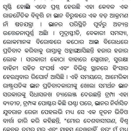
ସୃଷ୍ଟି ହୋଇଛିା ଏବେ ପ୍ରଶ୍ନ ହେଉଛି ଏହା କେବଳ ଏକ
ରାଜନୈତିକ ବିବୃତ୍ତି ନା ଇରାନ ବିରୁଦ୍ଧରେ ଏକ ବଡ଼ ଆକ୍ରମଣ
ନାଁ ଷଡଯନ୍ତ୍ରା । ଇରାନର ପରିସ୍ଥିତି ପୂର୍ବରୁ ଅତ୍ୟନ୍ତ
ଉତ୍ତେଜନାପୂର୍ଣ୍ଣ ଅଛିା । ମୁଦ୍ରାସ୍ଫୀତି, ବେକାରୀ ସମସ୍ୟା,
ଲୋକମାନଙ୍କ ବିରୋଦ୍ଧରେ କଠୋର ଆଇନ ବିରୋଧରେ
ପ୍ରତିବାଦ କରିବାକୁ ରାସ୍ତାକୁ ଓହ୍ଲାଇ ଆସିଛନ୍ତି ହଜାର ହଜାର
ଲୋକ । ସରକାରୀ କୋଠା ବାହାରେ ସ୍ଲୋଗାନ, ସୁରକ୍ଷା
ବାହିନୀ ସହିତ ସଂଘର୍ଷ ଏବଂ ବିଭିନ୍ନ ସ୍ଥାନରେ ହିଂସାର
ହେଉଥିବାର ରିପୋର୍ଟ ଆସିଛି । ଏହି ସମୟରେ, ଆମେରିକା
ରାଷ୍ଟ୍ରପତିଙ୍କ ଇରାନ ପ୍ରତିବାଦକାରୀଙ୍କୁ ଖୋଲା ସମର୍ଥନ ଇରାନ
ସରକାରଙ୍କୁ ସିଧାସଳଖ ଚ୍ୟାଲେଞ୍ଜ ଦେଉଛନ୍ତି ଟ୍ରମ୍ପା ଏହା
ବ୍ୟତୀତ, ଟ୍ରମ୍ପଙ୍କ ପୋଷ୍ଟର କିଛି ଘଣ୍ଟା ପରେ, ଇରାନର ନିର୍ବାସିତ
ଯୁବରାଜ ରେଜା ପେହଲଭି ମଧ୍ୟ ସେ ଏକ ନୂତନ ଭିଡିଓ
ବାର୍ତ୍ତା ଜାରି କରି କହିଛନ୍ତି, "ମୋର ଦେଶବାସୀଗଣ, ବିଶ୍ୱ
କେବଳ ତୁମର ସ୍ୱର ଏବଂ ସାହସ ଦେଖିନାହିଁ, ବରଂ ମୁଁ ମଧ୍ୟ