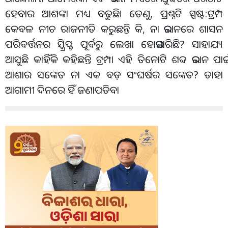
ହେବାର ଆଶଙ୍କା ମଧ୍ୟ ବଢୁଛି। ତେଣୁ, ପ୍ରଶ୍ନଟି ସ୍ପଷ୍ଟ:ଟ୍ରମ୍ପ
କେବଳ ନୀଚ ରାଜନୀତି କରୁଛନ୍ତି କି, ନା ଇରାନରେ ଶାସନ
ପରିବର୍ତ୍ତନର ସ୍କ୍ରିପ୍ଟ ପୂର୍ବରୁ ଲେଖା ହୋଇସାରିଛି? ସାହାଯ୍ୟ
ଆସୁଛି କାହିଁକି କହିଛନ୍ତି ଟ୍ରମ୍ପା ଏହି ତିନୋଟି ଶବ୍ଦ ଇରାନ ପାଇଁ
ଆଶାର ସଙ୍କେତ ନା ଏକ ବଡ଼ ସଂଘର୍ଷର ସଙ୍କେତ? ତାହା
ଆଗାମୀ ଦିନରେ ହିଁ ଜଣାପଡିବା