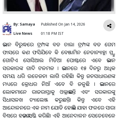
By:
Samaya
Published On
Jan 14, 2026
Live News
01:18 PM IST
ଇରାନ ବିରୁଦ୍ଧରେ ଟ୍ରମ୍ପଙ୍କ ବଡ ଚାଲା ଟ୍ରମ୍ପଙ୍କ ବଡ ଗେମ
ଫାସରେ କଣ ଫସିଯିବେ କି ବେଞ୍ଜାମିନ ନେତାନ୍ୟାହୁା ମ୍ମ୍ଙ୍କ
ଗୋଟିଏ ସୋସିଆଲ ମିଡିଆ ପୋଷ୍ଟରେ ଏବେ ଇରାନ
ସରକାରଙ୍କ ଗାଦି ଟଳମଳ । ଇରାନରେ ୧୫ ଦିନରୁ ଅଧିକ
ସମୟ ଧରି ଉତେଜନା ଲାଗି ରହିଛିା କିନ୍ତୁ ଜନସାଧାରଣଙ୍କ
ମଧ୍ୟରେ କ୍ରୋଧର ନିଆଁ ଏବେ ବି ଜଳୁଛି । ଇରାନରେ
ଲୋକମାନେ ରାଜରାସ୍ତାକୁ ଓଲ୍ଲାଇଛନ୍ତି ଏବଂ ସରକାରଙ୍କୁ
ସିଧାସଳଖ ଚ୍ୟାଲେଞ୍ଜ କରୁଛନ୍ତିା କିନ୍ତୁ ଏବେ ଏହି
ଆନ୍ଦୋଳନରେ ଏକ ନାମ ଯୋଡି ହୋଇଛି ଯାହା ଫଳରେ ସାରା
ବିଶ୍ୱରେ ହଇଚଇ ସୃଷ୍ଟି କରିଛିା ଏହି ଆନେ୍ଦାଳନ ସେତେବେଳେ