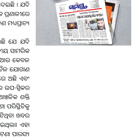
ଦେଇଛି । ଯଦି
ଜ ପ୍ରଣାଳୀରେ
ମଧ୍ୟପ୍ରାଚ୍ୟ
ଇଛି ଯେ ଯଦି
କୀୟ ସାମରିକ
ର୍ଷ ଆଉ କେବଳ
ଂଶ ତୈଳ ଯୋଗାଣ
ଣରେ ଅଛି ଏବଂ
 ଉପ-ସ୍ପିକର
୍ଚଳିକ ଶକ୍ତି
ପରିସ୍ଥିତିକୁ
ଘଟିଥିବା ଖବର
ାଇଥିଲା। ଏହା
ହି ଘଟଣା ପାରସ୍ୟ