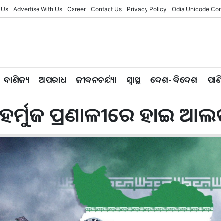
 Us
Advertise With Us
Career
Contact Us
Privacy Policy
Odia Unicode Con
ବାଣିଜ୍ୟ
ଅପରାଧ
ଜୀବନଚର୍ଯ୍ୟା
ସ୍ୱାସ୍ଥ
ଦେଶ- ବିଦେଶ
ପାଣ
ତି ,ହର୍ମୁଜ ପ୍ରଣାଳୀରେ ହାଇ ଆଲର