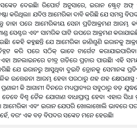
ଦେଇଛି। ରିପୋର୍ଟ ଅନୁସାରେ, ଇରାନ ଷ୍ଟ୍ରେଟ୍ ଅଫ୍ ହର୍ମ
ଚେଷ୍ଟା କରିଥିଲା। ଯଦିଓ ଆମେରିକା ଦାବି କରିଛି ଯେ ସମସ୍ତ ବ
ନ୍ତୁ ତାହା ପରେ ଆମେରିକୀୟ ସେନା ପ୍ରତିଆକ୍ରମଣ ଆରମ୍ଭ କ
 କମାଣ୍ଡ ସେଣ୍ଟର ଏବଂ ସାମରିକ ଘାଟି ଉପରେ ଆକ୍ରମଣ କରାଯା
ଛି। କେହି କହୁଛନ୍ତି ଯେ ଆମେରିକା ଜାଣିଶୁଣି ଇରାନକୁ ଆକ୍
ିକୁ ଚିହ୍ନଟ କରି ପରେ ସଠିକ୍ ଭାବେ ଟାର୍ଗେଟ କରାଯାଇପାରି
ପି ଏହା ଅନଲାଇନରେ ତୀବ୍ର ଗତିରେ ପ୍ରଚାର ପାଉଛି। ଏହି ସମ
ଛି ଯେ ଇରାନରୁ ଆସୁଥିବା ଦୁଇଟି ଡ୍ରୋନକୁ ସେମାନଙ୍କ ପ୍ରତିରକ
ଚଳିକ ଉତ୍ତେଜନା ଆରମ୍ଭ ହେବା ପରଠାରୁ ଶହ ଶହ କ୍ଷେପଣାସ୍ତ୍ର 
୍ରଣାଳୀ କି ଆଗାମୀ ଦିନରେ ମଧ୍ୟପ୍ରାଚ୍ୟର ସବୁଠାରୁ ବଡ଼ ଯୁଦ୍ଧକ୍
ବେ ବିଶ୍ୱ ତୈଳ ଯୋଗାଣ ବାଧାପ୍ରାପ୍ତ ହେବ। ଏହାର ସିଧା ପ
ା ଉପରେ। ଆମେରିକା ଏବଂ ଇରାନ ଯେପରି ଖୋଲାଖୋଲି ଭାବରେ ପ
ନୁହେଁ, ବରଂ ଏକ ବଡ଼ ବିପଦର ସଙ୍କେତ ମନେ ହେଉଛି।