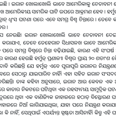
ୋଇଯାଇଛି । ଇରାନ ଖୋଲାଖୋଲି ଭାବେ ଆମେରିକାକୁ ଚେତାବନୀ 
ାସଳଖ ଆମେରିକୀୟ ସାମରିକ ଘାଟି ଉପରେ ଆକ୍ରମଣ ହେବ । ହର୍ମୁ
 ଧ୍ୱଂସ ଘଟଣା ପରେ ଏବେ ସମଗ୍ର ବିଶ୍ୱ ଚିନ୍ତାରେ । ତେବେ କଣ 
ଖବର ।
୍କର ରୂପ ନେଉଛି। ଇରାନ ଖୋଲାଖୋଲି ଭାବେ ଚେତାବନୀ ଦେ
ଗେଟ କରାଯାଏ, ତେବେ ତେହେରାନ ସିଧାସଳଖ ଭାବେ ଆମେରି
ରେ ସମଗ୍ର ବିଶ୍ୱରେ ଚିନ୍ତା ବଢ଼ିଯାଇଛି, କାରଣ ଏହି ସଂଘ
ତାର କାରଣ ହେଉଛି ହର୍ମୁଜ୍ ପ୍ରଣାଳୀ। ବିଶ୍ୱର ପ୍ରାୟ ୨୦ ଶତା
ାବି କରିଛନ୍ତି ଯେ ହର୍ମୁଜ୍ ଏବେ ପୂରାପୂରି ଇରାନର ନିୟନ୍ତ୍ର
ାବରେ ସେଠାରୁ ଯାଇପାରିବ ନାହିଁ। ଏହା ସହିତ ଇରାନ ସଂସଦର
କରିଛନ୍ତି। ତାଙ୍କ କହିବା ଅନୁସାରେ, ଇରାନ ଆଉ କେବଳ ଏକ ଆଞ
ୟରେ କାତାର ନିକଟରେ ଘଟିଥିବା ଏକ ରହସ୍ୟମୟ ସାମୁଦ୍ରିକ ଘଟଣା 
ଦୂରରେ ଥିବା ଏକ ବାଣିଜ୍ୟିକ ଜାହାଜରେ ହଠାତ୍ ବିସ୍ଫୋରଣ 
େ ଜାହାଜରେ ନିଆଁ ଲାଗିଯାଇଥିଲା, ଯାହା ପରେ ନିୟନ୍ତ୍ରଣ କରାଯ
ିଲା କି ନାହିଁ, ସେଥିପାଇଁ ଏପର୍ୟ୍ୟନ୍ତ ସ୍ପଷ୍ଟତା ଆସିନାହିଁ। କିନ୍ତୁ ଏ