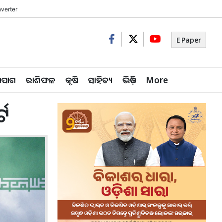
verter
E Paper
ିପାଗ
ରାଶିଫଳ
କୃଷି
ସାହିତ୍ୟ
ଭିଡ଼ିଓ
More
୍ଟ