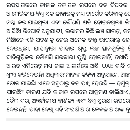
ଉପସାଗରରେ ଜାହାଜ ଚଳାଚଳ ଉପରେ ବଡ଼ ବିପଦର ସଙ୍କେତ 
ଆମେରିକୀୟ ବିଧ୍ୱଂସକ ଜାହାଜକୁ ମଧ୍ୟ ଟାର୍ଗେଟ କରିବାକୁ 
ନଷ୍ଟ କରାଯାଇଥିଲା ଏବଂ କୌଣସି କ୍ଷତି ହୋଇନଥିଲା। କି
ଆସିଛି। ରିପୋର୍ଟ ଅନୁଯାୟୀ, ଇରାନର କିଛି ଲଞ୍ଚ ସାଇଟ୍,
ମିଡିଆରେ ଏହି ଘଟଣାକୁ ନେଇ ଅନେକ ତତ୍ତ୍ୱ ଭାଇରାଲ୍ ହେଉ
ଦେଇଥିଲା, ଯାହାଦ୍ୱାରା ତାହାର ଗୁପ୍ତ ଲଞ୍ଚ ସ୍ଥାନଗୁଡ଼
ଦାବିଗୁଡ଼ିକର କୌଣସି ସରକାରୀ ପୁଷ୍ଟି ହୋଇନାହିଁ, ତଥା
ଆରବ ଏମିରେଟ୍ସ ମଧ୍ୟ ହାଇ ଆଲର୍ଟରେ ଅଛି। UAE ଦାବି କରି
ଧ୍ୱଂସ କରିଦେଇଛି। ଅଧିକାରୀମାନଙ୍କ କହିବା ଅନୁଯାୟୀ, ଆଞ୍
ରୋକାଯାଇଛି। ଏବେ ସବୁଠାରୁ ବଡ଼ ପ୍ରଶ୍ନ ହେଉଛି — ହର୍ମୁଜ୍ ପ
ଯାଉଛି? କାରଣ ଯଦି ଜାହାଜ ଉପରେ ଆକ୍ରମଣ ଚାଲିଥାଏ, ତେ
ତୈଳ ଦର, ଅନ୍ତର୍ଜାତୀୟ ବାଣିଜ୍ୟ ଏବଂ ବିଶ୍ୱ ସୁରକ୍ଷ
ଦେଉଛନ୍ତି, ତାହା ଦେଖି ଏହି ସଂଘର୍ଷ ଆଉ କେବଳ ଆଶଙ୍କା 