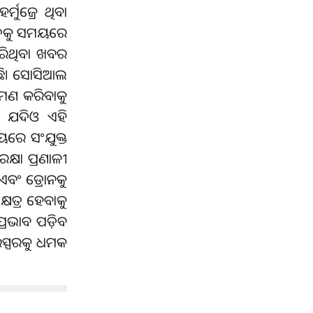
ୁଜ୍ରେ ଥିବା
ିପଦକୁ ସମୟରେ
ରିଥିବା ଖବର
ଇଛି। ସୋସିଆଲ
ରମଣ କରିବାକୁ
ବ। ଯଦିଓ ଏହି
ୟରେ ସଂଯୁକ୍ତ
୍ଷା ପ୍ରଣାଳୀ
ଏବଂ ଡ୍ରୋନକୁ
ଷେତ୍ର ହେବାକୁ
୍ରଭାବ ପଡ଼ିବ
ରସ୍ପରକୁ ଧମକ