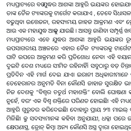
ମଧ୍ୟପ୍ରାଚ୍ୟରେ ବଡ ଯୁଦ୍ଧର ଆଶଙ୍କା ଆହୁରି ଭୟଙ୍କର ହ
ତାଙ୍କ ତୈଳ ଟ୍ୟାଙ୍କରକୁ ଟାର୍ଗେଟ କରାଯାଏ , ତେବେ ସିଧ
ବଢୁଥିବା ଉତ୍ତେଜନା, ରହସ୍ୟମୟ ଜାହଜ ଆକ୍ରମଣ ଏବଂ ଡ୍ରୋନ୍
ଆଉ ଏକ ମହାଯୁଦ୍ଧ ଆଡକୁ ଯାଉଛି । ଆସନ୍ତୁ ଜାଣିବା ସମ୍ପୂର୍ଣ୍ଣ 
ମଧ୍ୟପ୍ରାଚ୍ୟରେ ଏବେ ଯୁଦ୍ଧର ଆଶଙ୍କା ଆହୁରି ଭୟଙ
ଉପସାଗରୀୟ ଅଞ୍ଚଳରେ ଏହାର ତୈଳ ଟ୍ୟାଙ୍କରକୁ ଟାର୍
ଘାଟି ଉପରେ ଆକ୍ରମଣ କରି ପ୍ରତିଶୋଧ ନେବ। ଏହି ବୟାନ ପ
ଦୁଇଟି ଦେଶ ମଧ୍ୟରେ ସୀମିତ ରହିନାହିଁ। ସବୁଠାରୁ ବଡ଼ ଚିନ୍
ପ୍ରତିଦିନ ଏହି ମାର୍ଗ ଦେଇ ଯାଏ। ଇରାନୀ ଅଧିକାରୀମାନେ ଦ
ତେହେରାନର ଅନୁମତି ବିନା କୌଣସି ଜାହାଜ ସୁରକ୍ଷିତ ଭ
ନିଜ ଦେଶକୁ “ବିଶ୍ୱର ଚତୁର୍ଥ ମହାଶକ୍ତି” ବୋଲି ଘୋଷଣା 
ନୁହେଁ, ବରଂ ଏକ ବିଶ୍ୱ ଶକ୍ତିରେ ପରିଣତ ହୋଇଛି। ଏହି ମଧ୍
ଆହୁରି ଗୁରୁତର କରିଦେଇଛି। ଦୋହାରୁ ପ୍ରାୟ ୨୩ ମାଇଲ୍ 
ମିଳିଛି। କ୍ରୁ ସଦସ୍ୟମାନଙ୍କ କହିବା ଅନୁଯାୟୀ, ଧକ୍କା ପର
କ୍ଷେପଣାସ୍ତ୍ର, ଡ୍ରୋନ୍ କିମ୍ବା ଅନ୍ୟ କୌଣସି ଅସ୍ତ୍ର ଦ୍ୱାରା ହୋଇଥ