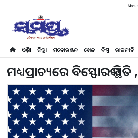
About
ଓଡ଼ିଶା
ଜିଲ୍ଲା
ମନୋରଞ୍ଜନ
ଖେଳ
ବିଶ୍ବ
ରାଜନୀତି
ମଧ୍ୟପ୍ରାଚ୍ୟରେ ବିସ୍ଫୋରକ ସ୍ଥି