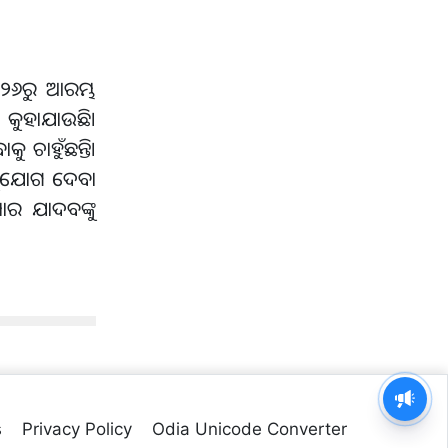
୍ ୨୬ରୁ ଆରମ୍ଭ
କୁହାଯାଉଛି।
 ଚାହୁଁଛନ୍ତି।
କ ସୁଯୋଗ ଦେବା
ାର ଯାଦବଙ୍କୁ
s
Privacy Policy
Odia Unicode Converter