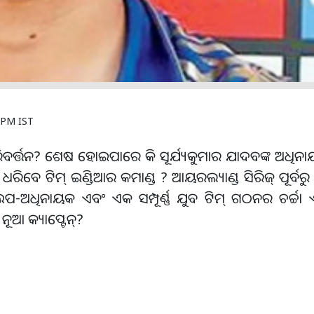
1 PM IST
ିବର୍ତ୍ତନ? ଶେଷ ହୋଇପାରେ କି ସୂର୍ଯ୍ୟକୁମାର ଯାଦବଙ୍କ ଅଧିନା
ଧରିବେ ଟିମ୍ ଇଣ୍ଡିଆର କମାଣ୍ଡ ? ଆୟରଲ୍ୟାଣ୍ଡ ସିରିଜ୍ ପୂର୍ବରୁ ଚ
ଧିନାୟକ ଏବଂ ଏକ ସମ୍ପୂର୍ଣ୍ଣ ଯୁବ ଟିମ୍ ଗଠନର ଚର୍ଚ୍ଚା ଏ
ୂଆ କ୍ୟାପ୍ଟେନ୍?