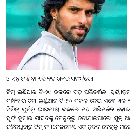
ଆସନ୍ତୁ ଜାଣିବା ଏହି ବଡ଼ ଖବର ସମ୍ପର୍କରେ।
ଟିମ୍ ଇଣ୍ଡିଆର ଟି-୨୦ ଦଳରେ ବଡ଼ ପରିବର୍ତ୍ତନ! ସୂର୍ୟ
ଦାବିଦାର ଟିମ୍ ଇଣ୍ଡିଆର ଟି-୨୦ ଦଳକୁ ନେଇ ଏବେ ଏକ ବଡ଼ 
ସିରିଜ୍ ପୂର୍ବରୁ ଭାରତୀୟ ଦଳରେ ବଡ଼ ପରିବର୍ତ୍ତନ ହୋଇପ
ସୂର୍ୟ୍ୟକୁମାର ଯାଦବଙ୍କୁ ନେତୃତ୍ୱରୁ ହଟାଯାଇପାରେ। ସୂତ୍ର 
ରହିନଥିବାରୁ ଟିମ୍ ମ୍ୟାନେଜମେଣ୍ଟ ଏକ ନୂତନ ନେତୃତ୍ୱ ମ