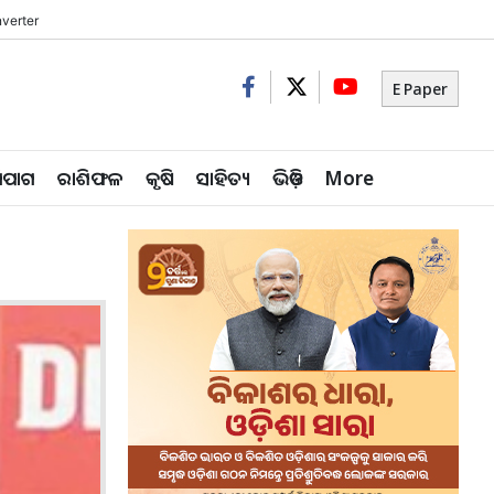
verter
E Paper
ିପାଗ
ରାଶିଫଳ
କୃଷି
ସାହିତ୍ୟ
ଭିଡ଼ିଓ
More