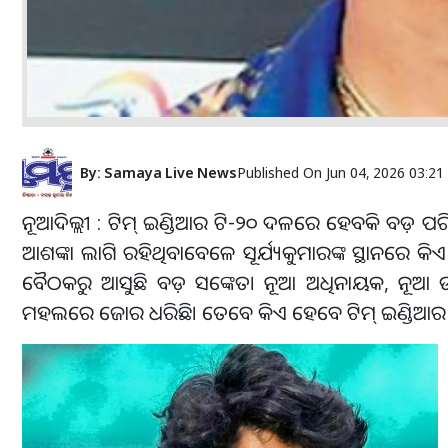
By:
Samaya Live News
Published On
Jun 04, 2026 03:2
ନୂଆଦିଲ୍ଲୀ : ଟିମ୍ ଇଣ୍ଡିଆର ଟି-୨୦ ଦଳରେ ହେବକି ବଡ଼ ପର
ଆଶଙ୍କା ଲାଗି ରହିଥିବାବେଳେ ସୂର୍ଯ୍ୟକୁମାରଙ୍କ ସ୍ଥାନରେ କିଏ 
ବୈଠକରୁ ଆସୁଛି ବଡ଼ ସଙ୍କେତ। ନୂଆ ଅଧିନାୟକ, ନୂଆ ଉପ-ଅ
ମହଲରେ ଜୋର ଧରିଛି। ତେବେ କିଏ ହେବେ ଟିମ୍ ଇଣ୍ଡିଆର ନ