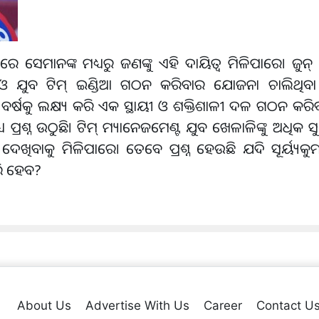
ୟରେ ସେମାନଙ୍କ ମଧ୍ୟରୁ ଜଣଙ୍କୁ ଏହି ଦାୟିତ୍ୱ ମିଳିପାରେ। ଜୁନ
 ଓ ଯୁବ ଟିମ୍ ଇଣ୍ଡିଆ ଗଠନ କରିବାର ଯୋଜନା ଚାଲିଥିବା 
୍ଷକୁ ଲକ୍ଷ୍ୟ କରି ଏକ ସ୍ଥାୟୀ ଓ ଶକ୍ତିଶାଳୀ ଦଳ ଗଠନ କରିବାକୁ
 ପ୍ରଶ୍ନ ଉଠୁଛି। ଟିମ୍ ମ୍ୟାନେଜମେଣ୍ଟ ଯୁବ ଖେଳାଳିଙ୍କୁ ଅଧି
ଦେଖିବାକୁ ମିଳିପାରେ। ତେବେ ପ୍ରଶ୍ନ ହେଉଛି ଯଦି ସୂର୍ୟ୍ୟକୁମ
ତି ହେବ?
About Us
Advertise With Us
Career
Contact U