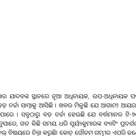
୍ୟକୁମାର ଯାଦବଙ୍କ ସ୍ଥାନରେ ନୂଆ ଅଧିନାୟକ, ଉପ-ଅଧିନାୟକ 
ଚର୍ଚ୍ଚା ସାମ୍ନାକୁ ଆସିଛି । ଖବର ମିଳୁଛି ଯେ ଆଗାମୀ ଆୟରଲ୍
ାରେ । ସବୁଠାରୁ ବଡ଼ ଚର୍ଚ୍ଚା ହେଉଛି ଯେ ବର୍ତ୍ତମାନର ଟି
ଅନୁସାରେ, ଗତ କିଛି ସମୟ ଧରି ସୂର୍ୟ୍ୟକୁମାରଙ୍କ ବ୍ୟାଟିଂ ପ୍ରଦର
ଡେଲ୍ ବିଷୟରେ ଚିନ୍ତା କରୁଛି। କୋଚ୍ ଗୌତମ ଗମ୍ଭୀର ଏପରି 