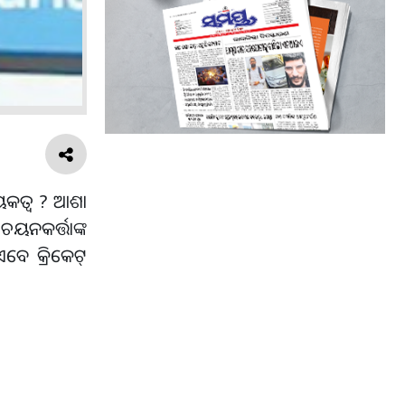
ୟକତ୍ୱ ? ଆଶା
ୟନକର୍ତ୍ତାଙ୍କ
ବେ କ୍ରିକେଟ୍