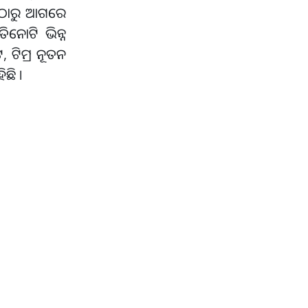
ବୁଠାରୁ ଆଗରେ
ିନୋଟି ଭିନ୍ନ
 ଟିମ୍ର ନୂତନ
ଛି ।