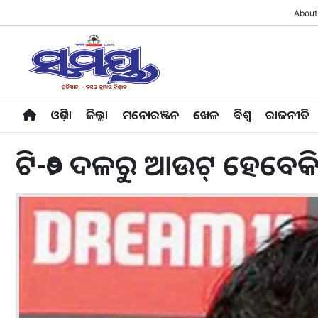
About
ଓଡ଼ିଶା
ଜିଲ୍ଲା
ମନୋରଞ୍ଜନ
ଖେଳ
ବିଶ୍ବ
ରାଜନୀତି
ଟି-୨୦ ଦଳରୁ ଆଉଟ୍ ହେବେକି 