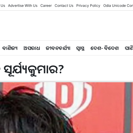
 Us
Advertise With Us
Career
Contact Us
Privacy Policy
Odia Unicode Con
ବାଣିଜ୍ୟ
ଅପରାଧ
ଜୀବନଚର୍ଯ୍ୟା
ସ୍ୱାସ୍ଥ
ଦେଶ- ବିଦେଶ
ପାଣ
ସୂର୍ଯ୍ୟକୁମାର?