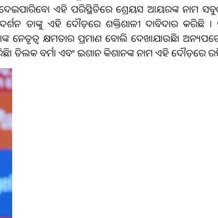
ୃତ୍ୱ ଦେଇପାରିବେ। ଏହି ପରିସ୍ଥିତିରେ ଶ୍ରେୟସ ଆୟରଙ୍କ ନାମ ସ
ଦର୍ଶନ ତାଙ୍କୁ ଏହି ଦୌଡ଼ରେ ଶକ୍ତିଶାଳୀ ଦାବିଦାର କରିଛି । ତ
ନେତୃତ୍ୱ କ୍ଷମତାର ପ୍ରମାଣ ବୋଲି ଦେଖାଯାଉଛି। ଅନ୍ୟପଟେ,
ି। ତିଲକ ବର୍ମା ଏବଂ ଇଶାନ କିଶାନଙ୍କ ନାମ ଏହି ଦୌଡ଼ରେ ରହି