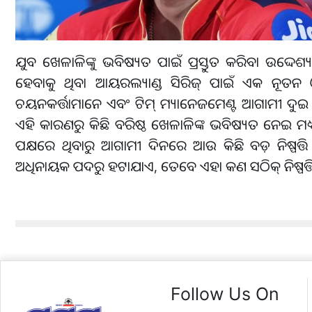
ଯୁବ ଖେଳାଳିଙ୍କୁ ଭବିଷ୍ୟତ ପାଇଁ ପ୍ରସ୍ତୁତ କରିବା ଉଦ୍ଦେଶ୍
ହେବାକୁ ଥିବା ଆୟରଲ୍ୟାଣ୍ଡ ସିରିଜ୍ ପାଇଁ ଏକ ନୂତନ
ଚୟନକର୍ତ୍ତାମାନେ ଏବଂ ଟିମ୍ ମ୍ୟାନେଜମେଣ୍ଟ ଆଗାମୀ ଦୁଇ ବର
ଏହି କାରଣରୁ କିଛି ବରିଷ୍ଠ ଖେଳାଳିଙ୍କ ଭବିଷ୍ୟତ ନେଇ ମଧ୍ୟ
ପକ୍ଷରେ ଥିବାରୁ ଆଗାମୀ ଦିନରେ ଆଉ କିଛି ବଡ଼ ନିଷ୍ପତ୍ତି 
ଅଧିନାୟକ ପଦରୁ ହଟାଯାଏ, ତେବେ ଏହା କଣ ସଠିକ୍ ନିଷ୍ପତ୍
Follow Us On