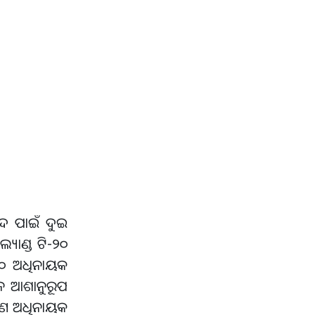
ପଦ ପାଇଁ ଦୁଇ
ୟାଣ୍ଡ ଟି-୨୦
-୨୦ ଅଧିନାୟକ
୍ଶନ ଆଶାନୁରୂପ
ଜଣେ ଅଧିନାୟକ