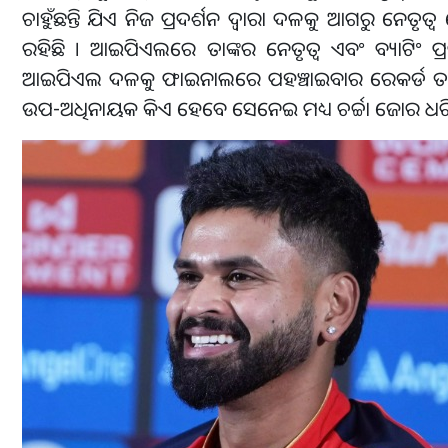
ଚାହୁଁଛନ୍ତି ଯିଏ ନିଜ ପ୍ରଦର୍ଶନ ଦ୍ୱାରା ଦଳକୁ ଆଗରୁ ନେତ
ରହିଛି । ଆଇପିଏଲରେ ତାଙ୍କର ନେତୃତ୍ୱ ଏବଂ ବ୍ୟାଟିଂ ପ୍ର
ଆଇପିଏଲ ଦଳକୁ ଫାଇନାଲରେ ପହଞ୍ଚାଇବାର ରେକର୍ଡ ତାଙ୍କ 
ଉପ-ଅଧିନାୟକ କିଏ ହେବେ ସେନେଇ ମଧ୍ୟ ଚର୍ଚ୍ଚା ଜୋର ଧରିଛ