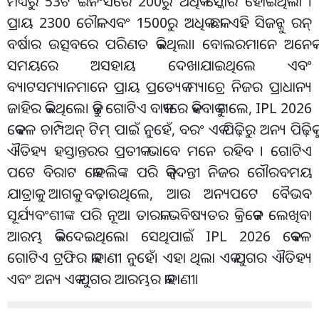
ମଧ୍ୟରୁ 53ଟି ଇନିଂସରେ 200ରୁ ଅଧିକ ସ୍କୋର ହୋଇଥିଲା ।
ପ୍ରାୟ 2300 ଚୌକା ଏବଂ 1500ରୁ ଅଧିକ ଛକା ଏହି ସିଜନ୍କୁ ରନ୍
ବର୍ଷାର ଉତ୍ସବରେ ପରିଣତ କରିଥିଲା। ବୋଲରମାନେ ଅନେକ
ସମୟରେ ଅସହାୟ ଦେଖାଯାଇଥିଲେ ଏବଂ
ବ୍ୟାଟସମ୍ୟାନମାନେ ପ୍ରାୟ ପ୍ରତ୍ୟେକ ମ୍ୟାଚ୍ରେ ନିଜର ପ୍ରାଧାନ୍ୟ
ଜାହିର କରିଥିଲେ। କିନ୍ତୁ ଗୋଟିଏ ବାକ୍ୟରେ କହିବାକୁ ଗଲେ, IPL 2026
କେବଳ ଚାମ୍ପିଅନ୍ ଟିମ୍ ପାଇଁ ନୁହେଁ, ବରଂ ଏକ ପିଢ଼ିରୁ ଅନ୍ୟ ପିଢ଼ିକୁ
ଐତିହ୍ୟ ହସ୍ତାନ୍ତରର ପ୍ରତୀକ ଭାବେ ମନେ ରହିବ । ଗୋଟିଏ
ପଟେ ବିରାଟ କୋହଲିଙ୍କ ପରି କିମ୍ବଦନ୍ତୀ ନିଜର ଗୌରବମୟ
ଯାତ୍ରାକୁ ଆଗକୁ ବଢ଼ାଉଥିଲେ, ଆଉ ଅନ୍ୟପଟେ ବୈଭବ
ସୂର୍ଯ୍ୟବଂଶୀଙ୍କ ପରି ନୂଆ ତାରକା ଭବିଷ୍ୟତର କ୍ରିକେଟ ଲେଖିବା
ଆରମ୍ଭ କରିଦେଇଥିଲେ। ସେଥିପାଇଁ IPL 2026 କେବଳ
ଗୋଟିଏ ଟ୍ରଫିର କାହାଣୀ ନୁହେଁ। ଏହା ଥିଲା ଏକ ଯୁଗର ଐତିହ୍ୟ
ଏବଂ ଅନ୍ୟ ଏକ ଯୁଗର ଆରମ୍ଭର କାହାଣୀ।