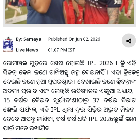
By:
Samaya
Published On
Jun 02, 2026
Live News
01:07 PM IST
ରୋମାଞ୍ଚକର ମୁଡ଼ରେ ଶେଷ ହୋଇଛି IPL 2026 । କିନ୍ତୁ ଏହି
ସିଜନ୍ କେବଳ ଜଣେ ଚାମ୍ପିଅନ୍କୁ ଜନ୍ମ ଦେଇନାହିଁ । ଏହା କ୍ରିକେଟକୁ
ଦେଇଛି ଜଣେ ନୂଆ ସୁପରଷ୍ଟାର । ଦେଖାଇଛି ଜଣେ କିମ୍ବଦନ୍ତୀଙ୍କ
ଅଦମ୍ୟ ପ୍ରଭାବ ଏବଂ ଲେଖିଛି ଭବିଷ୍ୟତର ଏକ ନୂଆ ଅଧ୍ୟାୟ ।
15 ବର୍ଷର ବୈଭବ ସୂର୍ଯ୍ୟବଂଶୀଠାରୁ 37 ବର୍ଷର ବିରାଟ
କୋହଲି ପର୍ଯ୍ୟନ୍ତ, ଏହି IPL ଥିଲା ଦୁଇ ପିଢ଼ିର ଅଦ୍ଭୁତ ମିଳନ।
ତେବେ ଆସନ୍ତୁ ଜାଣିବା, ବର୍ଷ ବର୍ଷ ଧରି IPL 2026କୁ କେଉଁ କାରଣ
ପାଇଁ ମନେ ରଖାଯିବ।