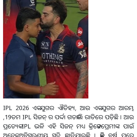
IPL 2026 ଏକ ଯୁଗର ଐତିହ୍ୟ, ଆଉ ଏକ ଯୁଗର ଆରମ୍ଭ
,19ତମ IPL ସିଜନ୍ ର ପର୍ଦ୍ଦା ଗତକାଲି ରାତିରେ ପଡ଼ିଛି । ଆଉ
ପ୍ରତ୍ୟେକ IPL ଭଳି ଏହି ସିଜନ୍ ମଧ୍ୟ କ୍ରିକେଟପ୍ରେମୀଙ୍କ ପାଇଁ
ଅନେକ ଅବିସ୍ମରଣୀୟ ସ୍ମୃତି ଛାଡ଼ିଯାଇଛି । କିଛି ବର୍ଷ ପରେ