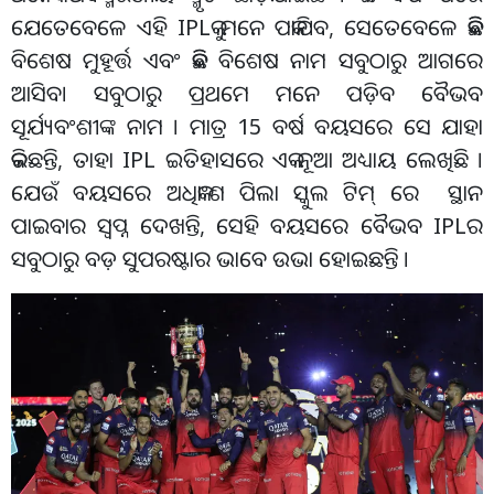
ଯେତେବେଳେ ଏହି IPLକୁ ମନେ ପକାଯିବ, ସେତେବେଳେ କିଛି
ବିଶେଷ ମୁହୂର୍ତ୍ତ ଏବଂ କିଛି ବିଶେଷ ନାମ ସବୁଠାରୁ ଆଗରେ
ଆସିବ। ସବୁଠାରୁ ପ୍ରଥମେ ମନେ ପଡ଼ିବ ବୈଭବ
ସୂର୍ଯ୍ୟବଂଶୀଙ୍କ ନାମ । ମାତ୍ର 15 ବର୍ଷ ବୟସରେ ସେ ଯାହା
କରିଛନ୍ତି, ତାହା IPL ଇତିହାସରେ ଏକ ନୂଆ ଅଧ୍ୟାୟ ଲେଖିଛି ।
ଯେଉଁ ବୟସରେ ଅଧିକାଂଶ ପିଲା ସ୍କୁଲ ଟିମ୍ ରେ ସ୍ଥାନ
ପାଇବାର ସ୍ୱପ୍ନ ଦେଖନ୍ତି, ସେହି ବୟସରେ ବୈଭବ IPLର
ସବୁଠାରୁ ବଡ଼ ସୁପରଷ୍ଟାର ଭାବେ ଉଭା ହୋଇଛନ୍ତି ।