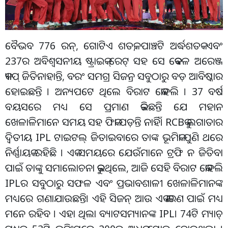
ବୈଭବ 776 ରନ୍, ଗୋଟିଏ ଶତକ, ପାଞ୍ଚଟି ଅର୍ଦ୍ଧଶତକ ଏବଂ
237ର ଅବିଶ୍ୱସନୀୟ ଷ୍ଟ୍ରାଇକ୍ ରେଟ୍ ସହ ସେ କେବଳ ଅରେଞ୍ଜ
କ୍ୟାପ୍ ଜିତିନାହାନ୍ତି, ବରଂ ସମଗ୍ର ସିଜନ୍ର ସବୁଠାରୁ ବଡ଼ ଆବିଷ୍କାର
ହୋଇଛନ୍ତି । ଅନ୍ୟପଟେ ଥିଲେ ବିରାଟ କୋହଲି । 37 ବର୍ଷ
ବୟସରେ ମଧ୍ୟ ସେ ପ୍ରମାଣ କରିଛନ୍ତି ଯେ ମହାନ
ଖେଳାଳିମାନେ ସମୟ ସହ ଫିକା ପଡ଼ନ୍ତି ନାହିଁ। RCBକୁ ଲଗାତାର
ଦ୍ୱିତୀୟ IPL ଟାଇଟଲ୍ ଜିତାଇବାରେ ତାଙ୍କ ଭୂମିକା ପୁଣି ଥରେ
ନିର୍ଣ୍ଣାୟକ ରହିଛି । ଏକ ସମୟରେ ଯେଉଁମାନେ ଟ୍ରଫି ନ ଜିତିବା
ପାଇଁ ତାଙ୍କୁ ସମାଲୋଚନା କରୁଥିଲେ, ଆଜି ସେହି ବିରାଟ କୋହଲି
IPLର ସବୁଠାରୁ ସଫଳ ଏବଂ ପ୍ରଭାବଶାଳୀ ଖେଳାଳିମାନଙ୍କ
ମଧ୍ୟରେ ଗଣାଯାଉଛନ୍ତି। ଏହି ସିଜନ୍ ଆଉ ଏକ କାରଣ ପାଇଁ ମଧ୍ୟ
ମନେ ରହିବ । ଏହା ଥିଲା ବ୍ୟାଟସମ୍ୟାନଙ୍କ IPL। 74ଟି ମ୍ୟାଚ୍