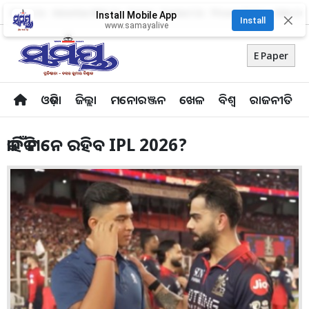
About Us
Advertise With Us
Career
Contact Us
Privacy Policy
Odia Uni
Install Mobile App
✕
Install
www.samayalive
E Paper
ଓଡ଼ିଶା
ଜିଲ୍ଲା
ମନୋରଞ୍ଜନ
ଖେଳ
ବିଶ୍ବ
ରାଜନୀତି
କାହିଁକି ମନେ ରହିବ IPL 2026?