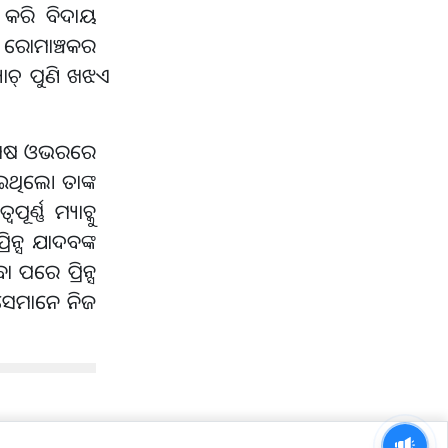
 କରି ବିଦାୟ
 ରୋମାଞ୍ଚକର
ାଚ୍ ପୁଣି ଖଝଏ
 ଶେଷ ଓଭରରେ
ଥିଲେ। ତାଙ୍କ
ଣ୍ଣ ମ୍ୟାଚ୍କୁ
ନ୍ସ ଯାଦବଙ୍କ
 ପରେ ପ୍ରିନ୍ସ
, ସେମାନେ ନିଜ