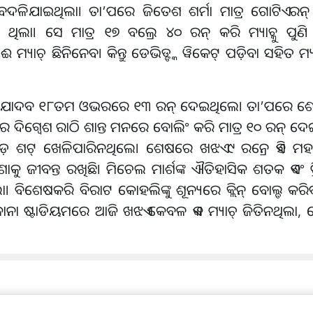
ବଦଳିଯାଇଥିଲା। ତା’ପରେ ଜିତେଶ ଶର୍ମା ମାତ୍ର ଗୋଟିଏ ରନ୍
ା। ସେ ମାତ୍ର ୧୭ ବଲ୍ରେ ୪୦ ରନ୍ କରି ମ୍ୟାଚ୍କୁ ପୁଣି
୍ୟାଚ୍ ଛିନିନେବ। କିନ୍ତୁ ଡେଭିଡ୍ଙ୍କ ୱିକେଟ୍ ପଡ଼ିବା ସହିତ ମ୍ୟ
ରିନ୍ସ ଯାଦବ ୧୮ତମ ଓଭରରେ ୧୩ ରନ୍ ଦେଇଥିଲେ। ତା’ପରେ
 ଦିଗ୍ବେଶ ରାଠି ଶାନ୍ତ ମନରେ ବୋଲିଂ କରି ମାତ୍ର ୧୦ ରନ୍ ଦେଇ
 ଶଟ୍ ଖେଳିପାରିନଥିଲେ। ଶେଷରେ ଖଝଏ ୯ ରନ୍ରେ ଏହି ମହତ୍ୱପୂର୍
ୁ ଜୀବନ୍ତ ରଖିଛି। ମିଚେଲ ମାର୍ଶଙ୍କ ଐତିହାସିକ ଶତକ ଏବଂ ପ୍ରି
ବିଶେଷକରି ବିରାଟ କୋହଲିଙ୍କୁ ଶୂନ୍ୟରେ କ୍ଲିନ୍ ବୋଲ୍ଡ କରିବା
ି। ଇକାନା ଷ୍ଟାଡିୟମରେ ଆଜି ଖଝଏ କେବଳ ଏକ ମ୍ୟାଚ୍ ଜିତିନଥିଲା