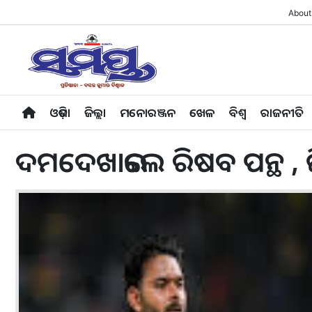
About
ଓଡ଼ିଶା
ଜିଲ୍ଲା
ମନୋରଞ୍ଜନ
ଖେଳ
ବିଶ୍ବ
ରାଜନୀତି
ଦମଦେଖାଇଲେ ରିଷବ ପନ୍ଥ ,