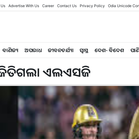
 Us
Advertise With Us
Career
Contact Us
Privacy Policy
Odia Unicode Con
ବାଣିଜ୍ୟ
ଅପରାଧ
ଜୀବନଚର୍ଯ୍ୟା
ସ୍ୱାସ୍ଥ
ଦେଶ- ବିଦେଶ
ପାଣ
 ଜିତିଗଲା ଏଲଏସଜି