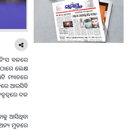
ଇନିଂସ ବଳରେ
ଠାରେ ଲେକ୍ଷ
ଅଟି ମ୍ୟାଚରେ
ାଚରେ ଆରସିବି
ନେତୃତ୍ୱରେ ଦଳ
ାକୁ ଆସିଥିବା
 ଅନ୍ୟ ମୁଡରେ