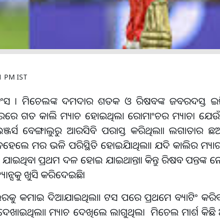
1 PM IST
ଇନିଂସ । ମିଚେଲଙ୍କ ଦମଦାର ଶତକ ଓ ରିଷବଙ୍କ ଜବରଦସ୍ତ 
ୟମରରେ ଗତ କାଲି ମ୍ୟାଚ ହୋଇଥିଲା ରୋମାଂଚର ମ୍ୟାଚା ଯେଉଁ
ଜର୍ସ ବେଙ୍ଗାଲୁରୁ ଆରସିବି ପରାସ୍ତ କରିଥିଲାା ଲଗାତାର ଛ
ନହେଲେ ମର ଭଳି ପରିସ୍ଥିତି ହୋଇଯାିଥିଲାା ଯଦି କାଲିର ମ୍ୟ
ଯାଇଥିବା ପ୍ରଥମ ଦଳ ହୋଇ ଯାଇଥାନ୍ତାା କିନ୍ତୁ ରିଷବ ପନ୍ତଙ୍କ 
ନ୍ସକୁ ଖୁସି କରିଦେଇଛିା
ରକୁ କମାଇ ଦିଆଯାଇଥିଲାା ଟସ ପରେ ପ୍ରଥମେ ବ୍ୟାଟିଂ କରିବ
ଦେଖାଇଥିଲାା ମ୍ୟାଚ ଦେଖିଲେ ଲାଗୁଥିଲା ମିଚେଲ ମାର୍ଶ କିଛି