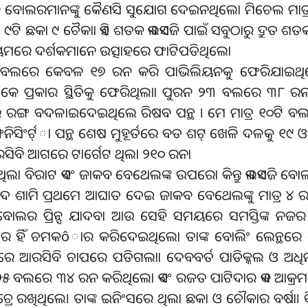
ଆରସିବି ବୋଲରମାନଙ୍କୁ କୈଣସି ସୁଯୋଗ ଦେଇନଥିଲୋ ମିଚେଲ ମା
ଟି ଛକା ୯ ଚୈକାା ଏହି ଶତକ ଏଲଏସଜି ପାଇଁ ସବୁଠାରୁ ଦ୍ରୁତ ଶତକ
ଷ୍ଟାଡିୟମରେ ଦର୍ଶକମାନେ ଉତ୍ସାହରେ ଫାଟିପଡିଥିଲୋ
େ ୨୪ ବଲରେ କେବଳ ୧୭ ରନ କରି ପାଭିଲିୟନକୁ ଫେରିଯାଇ
 କେ ପ୍ରକାର ସ୍ଥିତିକୁ ଫେରିଥିଲାା ପୁରନ ୨୩ ବଲରେ ୩୮ ର
ଚର ରଙ୍ଗ ବଦଳାଇଦେଇଥିଲେ ରିଷବ ପନ୍ଥ । ମେ ମାତ୍ର ୧୦ଟି 
ଫିନିସିଂର୍ଟ୍ା ପନ୍ଥ ଶେଷ ମୁହୂର୍ତରେ ବଡ ଶଟ୍ ଖେଳି ଦଳକୁ ୧
ବି ଆଗରେ ଟାର୍ଗେଟ ଥିଲା ୨୧୦ ରନା
ିଲା ବିରାଟ ଏବଂ ଜାକବ ବେଥେଲଙ୍କ ଉପରୋ କିନ୍ତୁ ଏଲଏସଜି ବ
ହମ୍ମଦ ଶାମି ପ୍ରଥମେ ଆଘାତ ଦେଇ ଜାକବ ବେଥେଲଙ୍କୁ ମାତ୍ର
ଲର ପ୍ରିନ୍ସ ଯାଦବା ଆଉ ସେହି ସମୟରେ ସମସ୍ତିଙ୍କ ନଜର 
ୟ ବଲରେ ହିଁ ଚମକôାର କରିଦେଇଥିଲୋ ତାଙ୍କ ବୋଲିଂ ଲେନ୍ଥରେ 
 ଆରସିବି ଚାପରେ ପଡିଗଲାା ଦେବବର୍ତ ପାଡିକ୍କଲ ଓ ଅ
କଲ ୨୫ ବଲରେ ୩୪ ରନ କରିଥିଲୋ ଏବଂ ରଜତ ପାଟିଦାର ଏକ ଆକ୍ର
ରଖିଥିଲେ। ତାଙ୍କ ଇନିଂସରେ ଥିଲା ଛକା ଓ ଚୌକାର ବର୍ଷା। କିନ୍