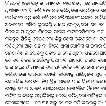
ହିଁ ଅଛନ୍ତିା ଓଦା ପିଚ୍ ଏବଂ ମ୍ୟାଚରେ ଚାପ ସତ୍ୱେ ସେ 
ଧୁଆଁଧାର ବ୍ୟାଟିଂ କରି ୧୧୧ ରନ କରିଥିଲୋ ଯେଉଁଥିରେ ସେ ୯
ମାର୍ଶଙ୍କ ବ୍ୟାଟରୁ ବର୍ଷା କରି ରନ ବର୍ଷିଥିଲାା ଏବଂ ଇକାନା 
ଅନ୍ୟପଟେ ଅର୍ସିନ କୁରକର୍ଣ୍ଣି ଧୀରେ ଖେଳୁଥିଲୋ ସ
ନିକୋଲାସ ପୁରନ ମିଚେଲ ମାର୍ଶଙ୍କ ପାର୍ଟନରସିପରେ ଦଳ
ମଜବୁତ ସ୍ଥିତିକୁ ନେଇଥିଲୋ କିନ୍ତୁ ଶେଷ ଓଭରରେ ମ୍ୟା
କରିଥିଲୋ ଆଉ ପନ୍ଥ ବ୍ୟାଟିଂରେ ଥିଲା ଧୋନିଙ୍କ ଷ୍ଟାଇଲର 
ରନର ବିଶାଳ ସ୍କୋରକୁ ପହଂଚାଇ ଦେଇଥିଲୋ ଫଳରେ ଆରସି
ଏବେ ବଡ ରନର ଟାର୍ଗେଟକୁ ପିଛା କରି ଆରସିବି ଭରସା କରିଥ
ୱାର ପ୍ଲେରୁ ହିଁ ମ୍ୟାଚର ଦିଗ ପରିବର୍ତନ କରିଦେଲୋ ମ
କରିଦେଲୋ ତାପରେ ବୋଲିଂ କରିବାକୁ ଆସିଥିଲେ ଯୁବ ବୋ
କୋହଲିଙ୍କ ଉପରୋ କିନ୍ତୁ ପ୍ରିନ୍ସ ଯାଦବ ତାଙ୍କ ଦ୍ୱିତୀ
ବୋଲ୍ଡ ହୋଇ ଆଉଟ ହୋଇଗଲୋ କୋହଲିଙ୍କ ୱିକେଟ ପରେ
ପାଟିଦାର ଦଳକୁ ସମ୍ଭାଳିବାକୁ ଚେଷ୍ଟା କରିଥିଲୋ ପାଡିକ୍
ଦେଖାଇଥିଲୋ ସେ ୩୧ ବଲ୍ରୁ ୬୧ ରନ୍ କରି ଜଉଈକୁ ମ୍ୟାଚ୍ରେ 