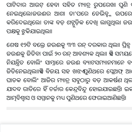
ପାଟିଦାର ଆଉଟ୍ ହେବା ସହିତ ମ୍ୟାଚ୍ର ରୁପରେଖା ପୁଣି 
ନେଇଥିଲେ।ଜଉଈର ଆଶା ତା’ପରେ ଡେଭିଡ୍ଙ୍କ ଉପରେ ଥିଲ
କରିଦେଇଥିଲେ। ତାଙ୍କ ବଡ଼ ଶଟ୍ଗୁଡ଼ିକ ଦେଖି ଲାଗୁଥିଲା ଜଉଈ ମ
ପକ୍ଷକୁ ଝୁକିଯାଇଥିଲା।
ଶେଷ ୧୨ଟି ବଲ୍ରେ ଜଉଈକୁ ୩୩ ରନ୍ ଦରକାର ଥିଲା। ପ୍
ଜଉଈକୁ ଜିତିବା ପାଇଁ ୨୦ ରନ୍ ଆବଶ୍ୟକ ଥିଲା। ଏହି ସମୟରେ
ନିୟନ୍ତ୍ରିତ ବୋଲିଂ ସାମ୍ନାରେ ଜଉଈ ବ୍ୟାଟସମ୍ୟାନମାନେ ବଡ଼
ଜିତିନେଇଥିଲା।ଏହି ବିଜୟ ସହ ଖଝଏ ପୁଣିଥରେ ପ୍ଲେଅଫ୍ ଆଶାକ
ଘାତକ ବୋଲିଂ ଆଜିର ମ୍ୟାଚ୍ର ସବୁଠାରୁ ବଡ଼ ଆକର୍ଷଣ ଥିଲା। 
ଯାଦବ ରାତିରେ ହିଁ ଚର୍ଚ୍ଚାର କେନ୍ଦ୍ରବିନ୍ଦୁ ହୋଇଯାଇଛନ୍ତ
ଆତ୍ମବିଶ୍ୱାସ ଓ ସମ୍ମାନକୁ ମଧ୍ୟ ପୁଣିଥରେ ଫେରାଇଆଣିଛନ୍ତି।