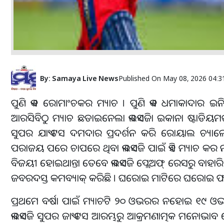
By:
Samaya Live News
Published On
May 08, 2026 04:3
ପୁଣି ଏକ ରୋମାଂଚକର ମ୍ୟାଚ । ପୁଣି ଏକ ଧମାକାଦାର 
ଆରସିବିଠୁ ମ୍ୟାଚ ଛଡାଇନେଲା ଏଲଏସଜିା ଇକାନା ଷ୍ଟାଡି
ସୁପର ଯାଏଂଟସ ଦମଦାର ପ୍ରଦର୍ଶନ କରି ରୋୟାଲ ଚ୍ୟାଲେଞ୍
ପରାଜୟ ପରେ ଚାପରେ ଥିବା ଏଲଏସଜି ପାଇଁ ଏହି ମ୍ୟାଚ କର 
ବିଜୟୀ ହୋଇଥାନ୍ତା ତେବେ ଏଲଏସଜି ପ୍ଲେଅଫ୍ ରେସରୁ ବାହାରି 
ଜବରଦସ୍ତ କମବ୍ୟାକ୍ କରିଛି । ଘରୋଇ ମାଟିରେ ଘରୋଇ ଫ୍ୟା
ପ୍ରଥମେ ବର୍ଷା ପାଇଁ ମ୍ୟାଚଟି ୨୦ ଓଭରର ନହୋଇ ୧୯ ଓଭ
ଏଲଏସଜି ସୁପର ଜାଏଂଟସ ଆରମ୍ଭରୁ ଆକ୍ରମଣାତ୍ମକ ମନୋଭାବ 