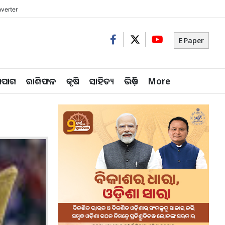
verter
E Paper
ିପାଗ
ରାଶିଫଳ
କୃଷି
ସାହିତ୍ୟ
ଭିଡ଼ିଓ
More