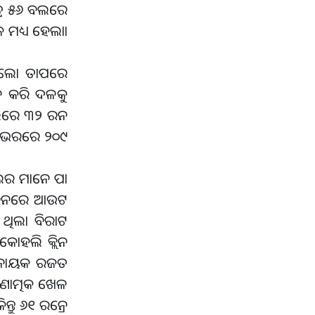
ତ୍ର ୫୬ ବଲରେ
 ମଧ୍ୟ ହେଲାା
ଥିଲୋ ତାପରେ
ନ କରି ଦଳକୁ
ବଲରେ ୩୨ ରନ
୯ ଓଭରରେ ୨୦୯
ୋଲର ମାନେ ପା
 ୪ ରନରେ ଆଉଟ
ଥିଲା ବିରାଟ
କୋହଲି କ୍ଲିନ
ଧିନାୟକ ରଜତ
ମଣାତ୍ମକ ଖେଳ
ତୁ ୬୧ ରନ୍ରେ