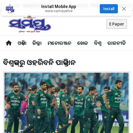
About Us
Advertise With Us
Career
Contact Us
Privacy Policy
Odia Uni
Install Mobile App
✕
Install
www.samayalive
E Paper
ଓଡ଼ିଶା
ଜିଲ୍ଲା
ମନୋରଞ୍ଜନ
ଖେଳ
ବିଶ୍ବ
ରାଜନୀତି
ବିଶ୍ବକପ୍‌ରୁ ଓହରିବନି ପାକିସ୍ତାନ