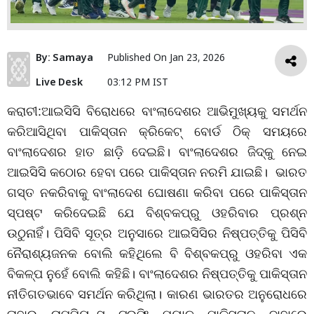
By:
Samaya
Published On
Jan 23, 2026
Live Desk
03:12 PM IST
କରାଚୀ
:
ଆଇସିସି
ବିରୋଧରେ
ବାଂଲାଦେଶର
ଆଭିମୁଖ୍ୟକୁ
ସମର୍ଥନ
କରିଆସିଥିବା
ପାକିସ୍ତାନ
କ୍ରିକେଟ୍
ବୋର୍ଡ ଠିକ୍‌ ସମୟରେ
ବାଂଲାଦେଶର ହାତ ଛାଡ଼ି ଦେଇଛି।
ବାଂଲାଦେଶର
ଜିଦ୍‌କୁ
ନେଇ
ଆଇସିସି
କଠୋର
ହେବା
ପରେ
ପାକିସ୍ତାନ
ନରମି
ଯାଇଛି।
ଭାରତ
ଗସ୍ତ
ନକରିବାକୁ
ବାଂଲାଦେଶ
ଘୋଷଣା
କରିବା
ପରେ
ପାକିସ୍ତାନ
ସ୍ପଷ୍ଟ
କରିଦେଇଛି
ଯେ
ବିଶ୍ବକପ୍‌ରୁ
ଓହରିବାର
ପ୍ରଶ୍ନ
ଉଠୁନାହିଁ।
ପିସିବି
ସୂତ୍ର
ଅନୁସାରେ
ଆଇସିସିର
ନିଷ୍ପତ୍ତିକୁ
ପିସିବି
ନୈରାଶ୍ୟଜନକ
ବୋଲି
କହିଥିଲେ
ବି
ବିଶ୍ବକପ୍‌ରୁ
ଓହରିବା
ଏକ
ବିକଳ୍ପ
ନୁହେଁ ବୋଲି କହିଛି।
ବାଂଲାଦେଶର
ନିଷ୍ପତ୍ତିକୁ
ପାକିସ୍ତାନ
ନୀତିଗତଭାବେ
ସମର୍ଥନ
କରିଥିଲା।
କାରଣ
ଭାରତର
ଅନୁରୋଧରେ