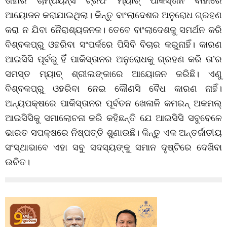
ତାହାର
ଚାମ୍ପିୟନ୍ସ
ଟ୍ରଫି
ମ୍ୟାଚ୍‌
ପାକିସ୍ତାନ
ବାହାରେ
ଆୟୋଜନ
କରାଯାଇଥିଲା।
କିନ୍ତୁ
ବାଂଲାଦେଶର
ଅନୁରୋଧ
ଗ୍ରହଣ
କରା
ନ
ଯିବା
ନୈରାଶ୍ୟଜନକ। ତେବେ
ବାଂଲାଦେଶକୁ
ସମର୍ଥନ
କରି
ବିଶ୍ବକପ୍‌ରୁ
ଓହରିବା
ସଂପର୍କରେ
ପିସିବି
ବିଚାର
କରୁନାହିଁ।
କାରଣ
ଆଇସିସି
ପୂର୍ବରୁ
ହିଁ
ପାକିସ୍ତାନର
ଅନୁରୋଧକୁ
ଗ୍ରହଣ
କରି
ତା’ର
ସମସ୍ତ
ମ୍ୟାଚ୍
ଶ୍ରୀଲଙ୍କାରେ
ଆୟୋଜନ
କରିଛି।
ଏଣୁ
ବିଶ୍ବକପ୍‌ରୁ
ଓହରିବା
ନେଇ
କୌଣସି
ବୈଧ
କାରଣ
ନାହିଁ।
ଅନ୍ୟପକ୍ଷରେ
ପାକିସ୍ତାନର
ପୂର୍ବତନ
ଖେଳାଳି
କମରନ୍‌
ଅକମଲ୍
ଆଇସିସିକୁ
ସମାଲୋଚନା
କରି
କହିଛନ୍ତି
ଯେ
ଆଇସିସି
ସବୁବେଳେ
ଭାରତ
ସପକ୍ଷରେ
ନିଷ୍ପତ୍ତି
ଶୁଣାଉଛି।
କିନ୍ତୁ
ଏକ
ଅନ୍ତର୍ଜାତୀୟ
ସଂସ୍ଥାଭାବେ
ଏହା
ସବୁ
ସଦସ୍ୟଙ୍କୁ
ସମାନ
ଦୃଷ୍ଟିରେ
ଦେଖିବା
ଉଚିତ।