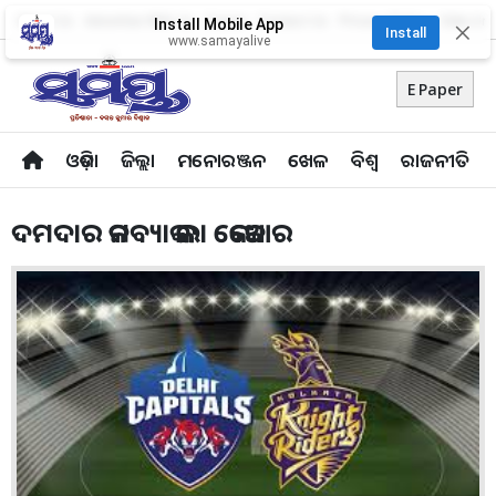
About Us
Advertise With Us
Career
Contact Us
Privacy Policy
Odia Uni
Install Mobile App
✕
Install
www.samayalive
E Paper
ଓଡ଼ିଶା
ଜିଲ୍ଲା
ମନୋରଞ୍ଜନ
ଖେଳ
ବିଶ୍ବ
ରାଜନୀତି
ଦମଦାର କମବ୍ୟାକ କଲା କେକେଆର