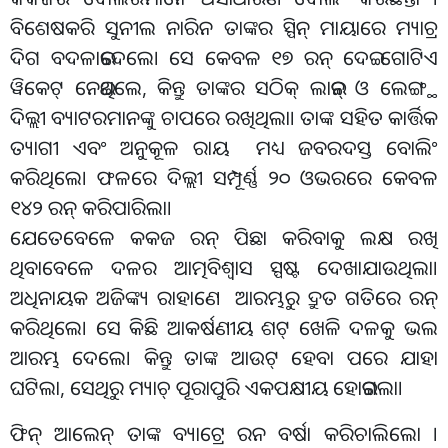
ବିଶେଷକରି ସୁନୀଲ ନାରିନ ତାଙ୍କର ସ୍ପିନ୍ ମାୟାରେ ମ୍ୟାଚ୍ର
ଦିଗ ବଦଳାଇଦେଲେ। ସେ କେବଳ ୧୭ ରନ୍ ଦେଇ ଗୋଟିଏ
ୱିକେଟ୍ ନେଇଥିଲେ, କିନ୍ତୁ ତାଙ୍କର ସଠିକ୍ ଲାଇନ୍ ଓ ଲେଙ୍ଗ୍ଥ
ଦିଲ୍ଲୀ ବ୍ୟାଟରମାନଙ୍କୁ ଚାପରେ ରଖିଥିଲା। ତାଙ୍କ ସହିତ କାର୍ତ୍ତିକ
ତ୍ୟାଗୀ ଏବଂ ଅନୁକୂଳ ରାୟ ମଧ୍ୟ ଜବରଦସ୍ତ ବୋଲିଂ
କରିଥିଲେ। ଫଳରେ ଦିଲ୍ଲୀ ସମ୍ପୂର୍ଣ୍ଣ ୨୦ ଓଭରରେ କେବଳ
୧୪୨ ରନ୍ କରିପାରିଲା।
ଯେତେବେଳେ କକଜ ରନ୍ ପିଛା କରିବାକୁ ଲକ୍ଷ ରଖି
ଥିବାବେଳେ ଦଳର ଆତ୍ମବିଶ୍ୱାସ ସ୍ପଷ୍ଟ ଦେଖାଯାଉଥିଲା।
ଅଧିନାୟକ ଅଜିଙ୍କ୍ୟ ରାହାଣେ ଆରମ୍ଭରୁ ଦ୍ରୁତ ଗତିରେ ରନ୍
କରିଥିଲେ। ସେ କିଛି ଆକର୍ଷଣୀୟ ଶଟ୍ ଖେଳି ଦଳକୁ ଭଲ
ଆରମ୍ଭ ଦେଲେ। କିନ୍ତୁ ତାଙ୍କ ଆଉଟ୍ ହେବା ପରେ ଯାହା
ଘଟିଲା, ସେଥିରୁ ମ୍ୟାଚ୍ ପୂରାପୁରି ଏକପକ୍ଷୀୟ ହୋଇଗଲା।
ଫିନ୍ ଆଲେନ୍ ତାଙ୍କ ବ୍ୟାଟ୍ରେ ରନ ବର୍ଷା କରିଚାଲିଲୋ ।