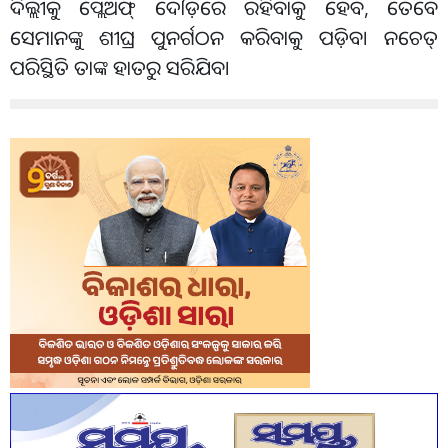
ଦିଲ୍ଲୀକୁ ପ୍ଲେଅଫ୍ ଦୌଡ଼ରେ ରହିବାକୁ ହେବ, ତେବେ
ସେମାନଙ୍କୁ ଶୀଘ୍ର ପୁନର୍ଗଠନ କରିବାକୁ ପଡ଼ିବ। ନଚେତ୍
ପରିସ୍ଥିତି ତାଙ୍କ ହାତରୁ ସରିଯିବ।