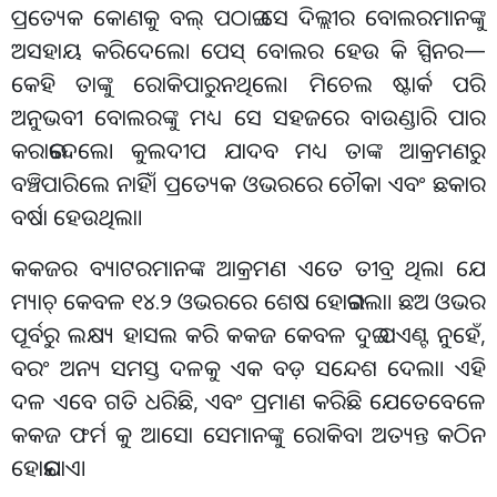
ପ୍ରତ୍ୟେକ କୋଣକୁ ବଲ୍ ପଠାଇ ସେ ଦିଲ୍ଲୀର ବୋଲରମାନଙ୍କୁ
ଅସହାୟ କରିଦେଲେ। ପେସ୍ ବୋଲର ହେଉ କି ସ୍ପିନର—
କେହି ତାଙ୍କୁ ରୋକିପାରୁନଥିଲେ। ମିଚେଲ ଷ୍ଟାର୍କ ପରି
ଅନୁଭବୀ ବୋଲରଙ୍କୁ ମଧ୍ୟ ସେ ସହଜରେ ବାଉଣ୍ଡାରି ପାର
କରାଇଦେଲେ। କୁଲଦୀପ ଯାଦବ ମଧ୍ୟ ତାଙ୍କ ଆକ୍ରମଣରୁ
ବଞ୍ଚିପାରିଲେ ନାହିଁ। ପ୍ରତ୍ୟେକ ଓଭରରେ ଚୌକା ଏବଂ ଛକାର
ବର୍ଷା ହେଉଥିଲା।
କକଜର ବ୍ୟାଟରମାନଙ୍କ ଆକ୍ରମଣ ଏତେ ତୀବ୍ର ଥିଲା ଯେ
ମ୍ୟାଚ୍ କେବଳ ୧୪.୨ ଓଭରରେ ଶେଷ ହୋଇଗଲା। ଛଅ ଓଭର
ପୂର୍ବରୁ ଲକ୍ଷ୍ୟ ହାସଲ କରି କକଜ କେବଳ ଦୁଇ ପଏଣ୍ଟ ନୁହେଁ,
ବରଂ ଅନ୍ୟ ସମସ୍ତ ଦଳକୁ ଏକ ବଡ଼ ସନ୍ଦେଶ ଦେଲା। ଏହି
ଦଳ ଏବେ ଗତି ଧରିଛି, ଏବଂ ପ୍ରମାଣ କରିଛି ଯେତେବେଳେ
କକଜ ଫର୍ମ କୁ ଆସୋ ସେମାନଙ୍କୁ ରୋକିବା ଅତ୍ୟନ୍ତ କଠିନ
ହୋଇଯାଏ।