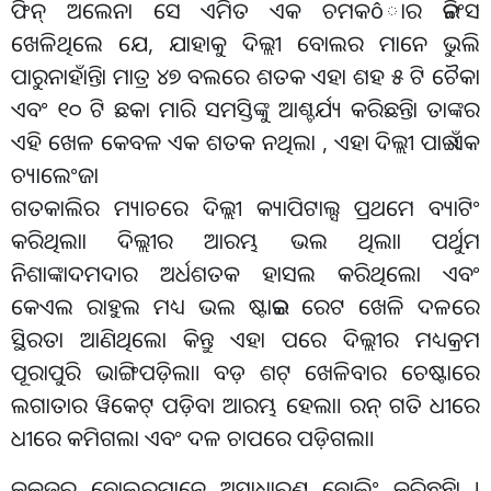
ଫିନ୍ ଅଲେନା ସେ ଏମିତ ଏକ ଚମକôାର ଇନିଂସ
ଖେଳିଥିଲେ ଯେ, ଯାହାକୁ ଦିଲ୍ଲୀ ବୋଲର ମାନେ ଭୁଲି
ପାରୁନାହାଁନ୍ତିା ମାତ୍ର ୪୭ ବଲରେ ଶତକ ଏହା ଶହ ୫ ଟି ଚୈକା
ଏବଂ ୧୦ ଟି ଛକା ମାରି ସମସ୍ତିଙ୍କୁ ଆଶ୍ଚର୍ଯ୍ୟ କରିଛନ୍ତିା ତାଙ୍କର
ଏହି ଖେଳ କେବଳ ଏକ ଶତକ ନଥିଲା , ଏହା ଦିଲ୍ଲୀ ପାଇଁ ଏକ
ଚ୍ୟାଲେଂଜା
ଗତକାଲିର ମ୍ୟାଚରେ ଦିଲ୍ଲୀ କ୍ୟାପିଟାଲ୍ସ ପ୍ରଥମେ ବ୍ୟାଟିଂ
କରିଥିଲାା ଦିଲ୍ଲୀର ଆରମ୍ଭ ଭଲ ଥିଲାା ପର୍ଥୁମ
ନିଶାଙ୍କାଦମଦାର ଅର୍ଧଶତକ ହାସଲ କରିଥିଲୋ ଏବଂ
କେଏଲ ରାହୁଲ ମଧ୍ୟ ଭଲ ଷ୍ଟାଇକ ରେଟ ଖେଳି ଦଳରେ
ସ୍ଥିରତା ଆଣିଥିଲୋ କିନ୍ତୁ ଏହା ପରେ ଦିଲ୍ଲୀର ମଧ୍ୟକ୍ରମ
ପୂରାପୁରି ଭାଙ୍ଗିପଡ଼ିଲା। ବଡ଼ ଶଟ୍ ଖେଳିବାର ଚେଷ୍ଟାରେ
ଲଗାତାର ୱିକେଟ୍ ପଡ଼ିବା ଆରମ୍ଭ ହେଲା। ରନ୍ ଗତି ଧୀରେ
ଧୀରେ କମିଗଲା ଏବଂ ଦଳ ଚାପରେ ପଡ଼ିଗଲା।
କକଜର ବୋଲରମାନେ ଅସାଧାରଣ ବୋଲିଂ କରିଛନ୍ତିା ।