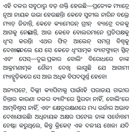
ଏହି ଦଳର ସବୁଠାରୁ ବଡ଼ ଶକ୍ତି ହେଉଛି—ପ୍ରତ୍ୟେକ ମ୍ୟାଚ୍ରେ
ନୂଆ ନାୟକ ଉଭା ହେଉଛନ୍ତି। କେବେ ସୁନୀଲ ନାରିନ ବଲ୍ରେ
ମ୍ୟାଚ୍ ଜିତାନ୍ତି, କେବେ କ୍ୟାମେରନ୍ ଗ୍ରୀନ୍ ବ୍ୟାଟ୍ରେ ଦଳକୁ
ଆଗକୁ ନେଇଯାନ୍ତି, ଆଉ କେବେ ବୋଲରମାନେ ପ୍ରତିପକ୍ଷକୁ
ଧ୍ୱଂସ କରନ୍ତି। ଏଥର ଫିନ୍ ଆଲେନ୍ ସମଗ୍ର ବିଶ୍ୱକୁ
ଦେଖାଇଦେଲେ ଯେ ସେ କେତେ ଧ୍ୱଂସାତ୍ମକ ବ୍ୟାଟସ୍ମ୍ୟାନ୍। ସ୍ପିନ୍
ଏବଂ ପେସ୍—ଦୁଇ ପ୍ରକାର ବୋଲିଂ ବିରୋଧରେ ତାଙ୍କ
ଆକ୍ରମଣାତ୍ମକ ଶୈଳୀ ଦେଖି ଲାଗୁଛି ଯେ ଆଗାମୀ
ମ୍ୟାଚ୍ଗୁଡ଼ିକରେ ସେ ଆଉ ଅଧିକ ବିପଦପୂର୍ଣ୍ଣ ହେବେ।
ଅନ୍ୟପଟେ, ଦିଲ୍ଲୀ କ୍ୟାପିଟାଲ୍ସ ପାଇଁ ଏହି ପରାଜୟ ଗଭୀର
ଚିନ୍ତାର କାରଣ। ଦଳର ବ୍ୟାଟିଂରେ ସ୍ଥିରତା ନାହିଁ, ବୋଲିଂରେ
ଆତ୍ମବିଶ୍ୱାସ ନାହିଁ, ଏବଂ କ୍ଷେତ୍ରରକ୍ଷଣରେ ମଧ୍ୟ ଉର୍ଜାର ଅଭାବ
ଦେଖାଯାଉଛି। ଅଧିନାୟକ ଅକ୍ଷର ପଟେଲ ତାଙ୍କ ସର୍ବୋତ୍ତମ
ଚେଷ୍ଟା କରୁଥିଲେ, କିନ୍ତୁ କ୍ରିକେଟ୍ ଏକ ଦଳୀୟ ଖେଳ। ଯଦି