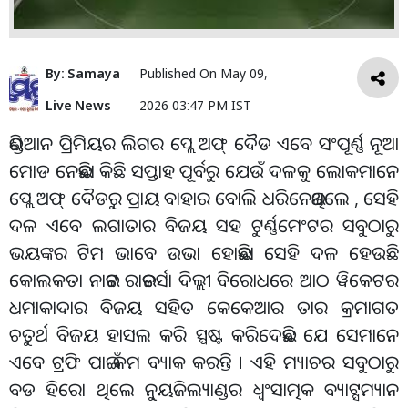
By:
Samaya
Published On
May 09,
Live News
2026 03:47 PM IST
ଇଣ୍ଡିଆନ ପ୍ରିମିୟର ଲିଗର ପ୍ଲେ ଅଫ୍ ଦୈଡ ଏବେ ସଂପୂର୍ଣ୍ଣ ନୂଆ
ମୋଡ ନେଇଛିା କିଛି ସପ୍ତାହ ପୂର୍ବରୁ ଯେଉଁ ଦଳକୁ ଲୋକମାନେ
ପ୍ଲେ ଅଫ୍ ଦୈଡରୁ ପ୍ରାୟ ବାହାର ବୋଲି ଧରିନେଇଥିଲେ , ସେହି
ଦଳ ଏବେ ଲଗାତାର ବିଜୟ ସହ ଟୁର୍ଣ୍ଣମେଂଟର ସବୁଠାରୁ
ଭୟଙ୍କର ଟିମ ଭାବେ ଉଭା ହୋଇଛିା ସେହି ଦଳ ହେଉଛି
କୋଲକତା ନାଇଟ ରାଇଡର୍ସା ଦିଲ୍ଲୀ ବିରୋଧରେ ଆଠ ୱିକେଟର
ଧମାକାଦାର ବିଜୟ ସହିତ କେକେଆର ତାର କ୍ରମାଗତ
ଚତୁର୍ଥ ବିଜୟ ହାସଲ କରି ସ୍ପଷ୍ଟ କରିଦେଇଛି ଯେ ସେମାନେ
ଏବେ ଟ୍ରଫି ପାଇଁ କମ ବ୍ୟାକ କରନ୍ତି । ଏହି ମ୍ୟାଚର ସବୁଠାରୁ
ବଡ ହିରୋ ଥିଲେ ନୁ୍ୟଜିଲ୍ୟାଣ୍ଡର ଧ୍ୱଂସାତ୍ମକ ବ୍ୟାଟ୍ସମ୍ୟାନ