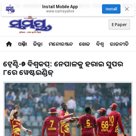
About Us
Advertise With Us
Career
Contact Us
Privacy Policy
Odia Uni
Install Mobile App
✕
Install
www.samayalive
E Paper
ଓଡ଼ିଶା
ଜିଲ୍ଲା
ମନୋରଞ୍ଜନ
ଖେଳ
ବିଶ୍ବ
ରାଜନୀତି
ଟ୍ବେଣ୍ଟି-୨୦ ବିଶ୍ବକପ୍‌: ନେପାଳକୁ ହରାଇ ସୁପର
୮ରେ ୱେଷ୍ଟଇଣ୍ଡିଜ୍‌