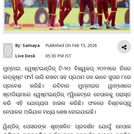
By:
Samaya
Published On
Feb 15, 2026
Live Desk
05:30 PM IST
ମୁମ୍ବାଇ: ୱେଷ୍ଟଇଣ୍ଡିଜ୍
ଟି
-
୨୦
ବିଶ୍ୱକପ୍
୨୦୨୬ରେ
ନିଜର
ଉତ୍କୃଷ୍ଟ
ଫର୍ମ
ଜାରି
ରଖବା ସହ ପ୍ରଥମ ଦଳ ଭାବେ ସୁପର ୮ରେ
ପ୍ରବେଶ କରିଛି।
ରବିବାର
ମୁମ୍ବାଇର
ୱାଙ୍ଖେଡେ
ଷ୍ଟାଡିୟମରେ‌ ୱେଷ୍ଟଇଣ୍ଡିଜ୍‌ ୯ୱିକେଟ୍‌ରେ
ନେପାଳକୁ
ପରାସ୍ତ
କରି
ଏହି ଯୋଗ୍ୟତା ହାସଲ କରିଛି। ଫଳରେ ବିଶ୍ବକପ୍‌ରୁ
ନେପାଳର ଅଭିଯାନ ମଧ୍ୟ ଶେଷ ହୋଇଯାଇଛି।
ୱିଣ୍ଡିଜ୍
ପେସରଙ୍କ
ଶୃଙ୍ଖଳିତ
ପ୍ରଦର୍ଶନ
ଯୋଗୁଁ
ନେପାଳ