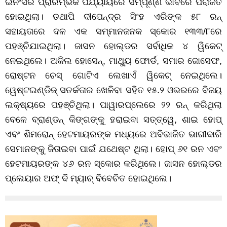
ଇନିଂସର
ପ୍ରାରମ୍ଭିକ
ପର୍ଯ୍ୟାୟରେ
ସମ୍ପୂର୍ଣ୍ଣ
ଭାବରେ
ପରାଜିତ
ହୋଇଥିଲା। ତଥାପି ଦୀପେନ୍ଦ୍ର ସିଂହ ଏରିଙ୍କ ୫୮ ରନ୍‌
ସହାୟତାରେ ଦଳ ଏକ
ସମ୍ମାନଜନକ
ସ୍କୋର ୧୩୩/୮ରେ
ପହଞ୍ଚିଯାଇଥିଲା। ଜାସନ ହୋଲ୍‌ଡର ସର୍ବାଧିକ ୪ ୱିକେଟ୍‌
ନେଇଥିଲେ।
ଅକିଲ ହୋସେନ୍‌, ମାଥ୍ୟୁ ଫୋର୍ଡ, ସମାର ଜୋସେଫ,
ରୋଷ୍ଟନ ଚେସ୍‌ ଗୋଟିଏ ଲେଖାଏଁ ୱିକେଟ୍‌ ନେଇଥିଲେ।
ୱେଷ୍ଟଇଣ୍ଡିଜ୍
ସତର୍କତାର ଖେଳିବା ସହିତ
୧୫.୨ ଓଭରରେ ବିଜୟ
ଲକ୍ଷ୍ୟରେ ପହଞ୍ଚିଥିଲା। ପାୱାରପ୍ଲେରେ
୨୨ ରନ୍‌ କରିଥିଲା
ବେଳେ ବ୍ରାଣ୍ଡନ୍
କିଙ୍ଗଙ୍କୁ
ହରାଇବା
ସତ୍ତ୍ୱେ
,
ଶାଇ
ହୋପ୍
ଏବଂ
ଶିମରୋନ୍
ହେଟମାୟରଙ୍କ
ମଧ୍ୟରେ
ଅବିଭାଜିତ
ଭାଗୀଦାରି
ସେମାନଙ୍କୁ
ଜିତାଇବା ପାଇଁ ଯଥେଷ୍ଟ
ଥିଲା।
ହୋପ୍
୬୧
ରନ
ଏବଂ
ହେଟମାୟରଙ୍କ
୪୬
ରନ
ସ୍କୋର କରିଥିଲେ। ଜାସନ ହୋଲ୍‌ଡର
ପ୍ଲେୟାର ଅଫ୍‌ ଦି ମ୍ୟାଚ୍‌ ବିବେଚିତ ହୋଇଥିଲେ।