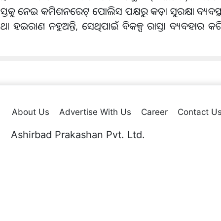
ର ଗସ୍ତକୁ ନେଇ କମିଶନରେଟ୍ ପୋଲିସ ପକ୍ଷରୁ କଡ଼ା ସୁରକ୍ଷା ବ୍ୟବସ
 ନହୁଅନ୍ତି, ସେଥିପାଇଁ ବିକଳ୍ପ ରାସ୍ତା ବ୍ୟବହାର କରିବା
About Us
Advertise With Us
Career
Contact U
Ashirbad Prakashan Pvt. Ltd.
Plot No. 44 & 54, Sector-A,Zone-D, Mancheswar Industrial Estate
Po.: Rasulgarh, Bhubaneswar – 10,
erved.