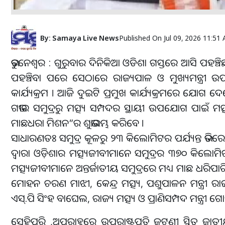
By:
Samaya Live News
Published On
Jul 09, 2026 11:51
ଭୁବନେଶ୍ୱର : ଗୁରୁବାର ଦିନିକିଆ ଓଡିଶା ଗସ୍ତରେ ଆସି ପହଞ୍ଚିଛନ
ପହଞ୍ଚିବା ପରେ ସେଠାରେ ରାଜ୍ୟପାଳ ଓ ମୁଖ୍ୟମନ୍ତ୍ରୀ ଉପରାଷ
କାର୍ଯ୍ୟକ୍ରମ । ଆଜି ଦୁଇଟି ପ୍ରମୁଖ କାର୍ଯ୍ୟକ୍ରମରେ ଯୋ
ଗଭୀର ସମୁଦ୍ରରୁ ମତ୍ସ୍ୟ ସମ୍ପଦର ସ୍ଥାୟୀ ଉପଯୋଗ ପାଇଁ ମତ୍
ମାଛଧରା ମିଶନ”ର ଶୁଭାରମ୍ଭ କରିବେ ।
ସାଧାରଣତଃ ସମୁଦ୍ର କୂଳରୁ ୨୩ କିଲୋମିଟର ପର୍ଯ୍ୟନ୍ତ ଭିତର
ଦ୍ବାରା ଓଡ଼ିଶାର ମତ୍ସ୍ୟଜୀବୀମାନେ ସମୁଦ୍ରର ୩୭୦ କିଲୋମ
ମତ୍ସ୍ୟଜୀବୀମାନେ ଅନ୍ତର୍ଜାତୀୟ ସମୁଦ୍ରରେ ମଧ୍ୟ ମାଛ ଧରିପାରି
ମୋହନ ଚରଣ ମାଝୀ, କେନ୍ଦ୍ର ମତ୍ସ୍ୟ, ପଶୁପାଳନ ମନ୍ତ୍ରୀ ରାଜୀବ ରଞ୍
ଏସ୍‌.ପି ସିଂହ ବାଘେଲ, ରାଜ୍ୟ ମତ୍ସ୍ୟ ଓ ପ୍ରାଣିସମ୍ପଦ ମନ୍ତ୍ରୀ 
ସେହିପରି ,ଅପରାହ୍ନରେ ଉପରାଷ୍ଟ୍ରପତି ଜଟଣୀ ସ୍ଥିତ ଜାତ