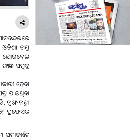
 ବିମାନବନ୍ଦରରେ
ୟ ଓଡ଼ିଶା ଗସ୍ତ
ମ ରେ ଯୋଗଦେଇ
 ଗଭୀର ସମୁଦ୍ର
୍ୟକାରୀ ହେବା
ତ୍ର ପାଇଥିବା
ମୁଖ୍ୟମନ୍ତ୍ରୀ
୍ତ୍ରୀ ପ୍ରଫେସର
 ସମାବର୍ତ୍ତନ