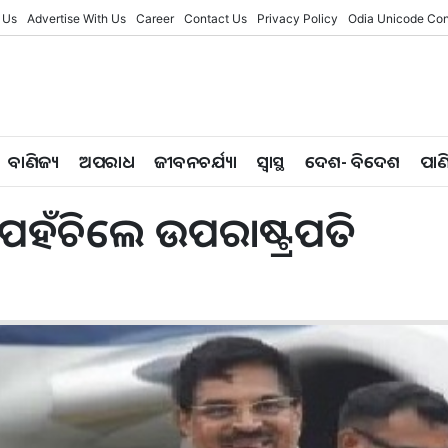
 Us
Advertise With Us
Career
Contact Us
Privacy Policy
Odia Unicode Con
ବାଣିଜ୍ୟ
ଅପରାଧ
ଜୀବନଚର୍ଯ୍ୟା
ସ୍ୱାସ୍ଥ
ଦେଶ- ବିଦେଶ
ପାଣ
 ପହଁଚିଲେ ଉପରାଷ୍ଟ୍ରପତି