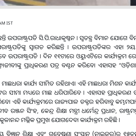
 AM IST
୍ତି ଉପରାଷ୍ଟ୍ରପତି ସି.ପି.ରାଧାକୃଷ୍ଣନ । ସ୍ବତନ୍ତ୍ର ବିମାନ ଯୋଗେ
୍ଟ୍ରପତିଙ୍କୁ ସ୍ବାଗତ କରିଛନ୍ତି । ଉପରାଷ୍ଟ୍ରପତିଙ୍କର ଏହା ୨
ଗ ଦେବେ ଉପରାଷ୍ଟ୍ରପତି । ଦିନ ୧୧ଟାରେ ଓୟୁଏଟିରେ କାର୍ଯ୍ୟକ୍ର
ସ୍ୟଜୀବୀଙ୍କୁ ପ୍ରାଧିକରଣ ପତ୍ର ବଣ୍ଟନ କରିବେ। ଏହାସହ “ଓଡ଼ିଶା
େ ମାଛଧରା କାର୍ଯ୍ୟ ସୀମିତ ରହିଥାଏ। ଏହି ମାଛଧରା ମିଶନ କାର୍ଯ
ିଟର ସୀମା ମଧ୍ୟରେ ମାଛ ଧରିପାରିବେ । ଏହାସହ ପ୍ରାଧିକରଣ ପ
ବେ। ଏହି କାର୍ଯ୍ୟକ୍ରମରେ ରାଜ୍ୟପାଳ ଡକ୍ଟର ହରିବାବୁ କମ୍ଭମପାଟି, 
ଜନ ସିଂହ, କେନ୍ଦ୍ର ଶିକ୍ଷା ମନ୍ତ୍ରୀ ଧର୍ମେନ୍ଦ୍ର ପ୍ରଧାନ, ରାଷ୍ଟ୍ରମନ
ଗୋକୁଳାନନ୍ଦ ମଲ୍ଲିକ ପ୍ରମୁଖ ଯୋଗଦେବା କାର୍ଯ୍ୟକ୍ରମ ରହିଛି ।
ୀୟ ବିଜ୍ଞାନ ଶିକ୍ଷା ଏବଂ ଗବେଷଣା ସଂସ୍ଥାନ (ନାଇଜର)ର ୧୫ତମ