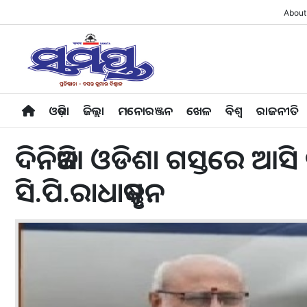
About
ଓଡ଼ିଶା
ଜିଲ୍ଲା
ମନୋରଞ୍ଜନ
ଖେଳ
ବିଶ୍ବ
ରାଜନୀତି
ଦିନିକିଆ ଓଡିଶା ଗସ୍ତରେ ଆସି
ସି.ପି.ରାଧାକୃଷ୍ଣନ