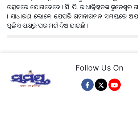
ଉତ୍ସବରେ ଯୋଗଦେବେ । ସି. ପି. ରାଧାକ୍ରିଷ୍ଣନଙ୍କ ଭୁବନେଶ୍ୱ
। ସାଧାରଣ ଲୋକେ ଯେପରି ଗମନାଗମନ ସମୟରେ ଅଯଥା ହଇରାଣ
ପୁଲିସ ପକ୍ଷରୁ ପରାମର୍ଶ ଦିଆଯାଇଛି ।
Follow Us On
Copyright © 2025 Ashirbad Prakashan Pvt. Ltd. All Rights Res