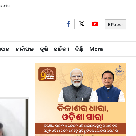
verter
E Paper
ିପାଗ
ରାଶିଫଳ
କୃଷି
ସାହିତ୍ୟ
ଭିଡ଼ିଓ
More