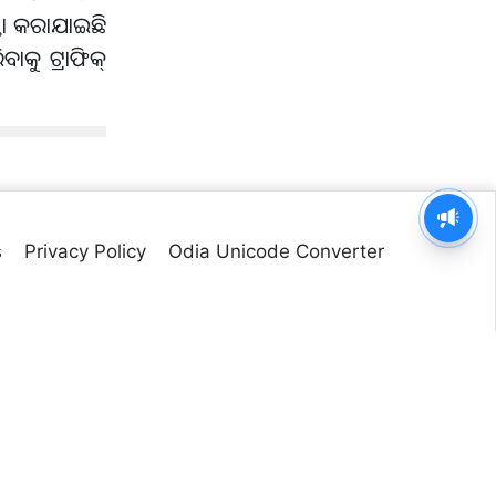
୍ଥା କରାଯାଇଛି
କୁ ଟ୍ରାଫିକ୍
ଯୌନ ନିର୍ଯାତନା ମାମଲା ,ତରୁଣ
ତେଜପାଲ ଦୋଷୀ ସାବ୍ୟସ୍ତ
s
Privacy Policy
Odia Unicode Converter
Managed by
Web Odisha