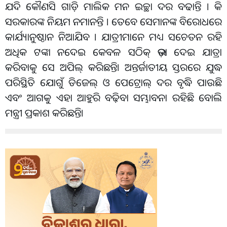
ଯଦି କୌଣସି ଗାଡ଼ି ମାଲିକ ମନ ଇଚ୍ଛା ଦର ବଢାନ୍ତି । କି
ସରକାରଙ୍କ ନିୟମ ନମାନନ୍ତି । ତେବେ ସେମାନଙ୍କ ବିରୋଧରେ
କାର୍ଯ୍ୟାନୁଷ୍ଠାନ ନିଆଯିବ । ଯାତ୍ରୀମାନେ ମଧ୍ୟ ସଚେତନ ରହି
ଅଧିକ ଟଙ୍କା ନଦେଇ କେବଳ ସଠିକ୍ ଭଡ଼ା ଦେଇ ଯାତ୍ରା
କରିବାକୁ ସେ ଅପିଲ୍ କରିଛନ୍ତି। ଅନ୍ତର୍ଜାତୀୟ ସ୍ତରରେ ଯୁଦ୍ଧ
ପରିସ୍ଥିତି ଯୋଗୁଁ ଡିଜେଲ୍ ଓ ପେଟ୍ରୋଲ୍ ଦର ବୃଦ୍ଧି ପାଉଛି
ଏବଂ ଆଗକୁ ଏହା ଆହୁରି ବଢ଼ିବା ସମ୍ଭାବନା ରହିଛି ବୋଲି
ମନ୍ତ୍ରୀ ପ୍ରକାଶ କରିଛନ୍ତି।