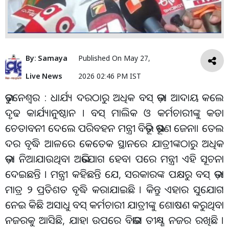
By:
Samaya
Published On
May 27,
Live News
2026 02:46 PM IST
ଭୁବନେଶ୍ୱର : ଧାର୍ଯ୍ୟ ଦରଠାରୁ ଅଧିକ ବସ୍ ଭଡ଼ା ଆଦାୟ କଲେ
ଦୃଢ କାର୍ଯ୍ୟାନୁଷ୍ଠାନ । ବସ୍ ମାଲିକ ଓ କର୍ମଚାରୀଙ୍କୁ କଡା
ଚେତାବନୀ ଦେଲେ ପରିବହନ ମନ୍ତ୍ରୀ ବିଭୂତି ଭୂଷଣ ଜେନା। ତେଲ
ଦର ବୃଦ୍ଧି ଆଳରେ କେତେକ ସ୍ଥାନରେ ଯାତ୍ରୀଙ୍କଠାରୁ ଅଧିକ
ଭଡ଼ା ନିଆଯାଉଥିବା ଅଭିଯୋଗ ହେବା ପରେ ମନ୍ତ୍ରୀ ଏହି ସୂଚନା
ଦେଇଛନ୍ତି । ମନ୍ତ୍ରୀ କହିଛନ୍ତି ଯେ, ସରକାରଙ୍କ ପକ୍ଷରୁ ବସ୍ ଭଡ଼ା
ମାତ୍ର ୨ ପ୍ରତିଶତ ବୃଦ୍ଧି କରାଯାଇଛି । କିନ୍ତୁ ଏହାର ସୁଯୋଗ
ନେଇ କିଛି ଅସାଧୁ ବସ୍ କର୍ମଚାରୀ ଯାତ୍ରୀଙ୍କୁ ଶୋଷଣ କରୁଥିବା
ନଜରକୁ ଆସିଛି, ଯାହା ଉପରେ ବିଭାଗ ତୀକ୍ଷ୍ଣ ନଜର ରଖିଛି ।