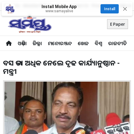
About Us
Advertise With Us
Career
Contact Us
Privacy Policy
Odia Uni
Install Mobile App
✕
Install
www.samayalive
E Paper
ଓଡ଼ିଶା
ଜିଲ୍ଲା
ମନୋରଞ୍ଜନ
ଖେଳ
ବିଶ୍ବ
ରାଜନୀତି
ବସ ଭଡା ଅଧିକ ନେଲେ ଦୃଢ କାର୍ଯ୍ୟାନୁଷ୍ଠାନ -
ମନ୍ତ୍ରୀ