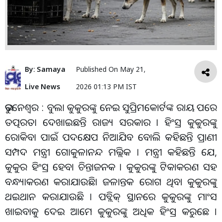
By:
Samaya
Published On
May 21,
Live News
2026 01:13 PM IST
ଭୁବନେଶ୍ୱର : ବୁଲା କୁକୁରଙ୍କୁ ନେଇ ସୁପ୍ରିମକୋର୍ଟଙ୍କ ରାୟ ପରେ
ତତ୍ପରତା ଦେଖାଇଛନ୍ତି ରାଜ୍ୟ ସରକାର । ହିଂସ୍ର କୁକୁରଙ୍କୁ
ରୋକିବା ପାଇଁ ପଦକ୍ଷେପ ନିଆଯିବ ବୋଲି କହିଛନ୍ତି ପ୍ରାଣୀ
ସମ୍ପଦ ମନ୍ତ୍ରୀ ଗୋକୁଳାନନ୍ଦ ମଲ୍ଲିକ । ମନ୍ତ୍ରୀ କହିଛନ୍ତି ଯେ,
କୁକୁର ହିଂସ୍ର ହେବା ଚିନ୍ତାଜନକ । କୁକୁରଙ୍କୁ ଟିକାକରଣ ସହ
ବନ୍ଧ୍ୟାକରଣ କରାଯାଉଛି। ଜଳାନ୍ତକ ରୋଗ ଥିବା କୁକୁରଙ୍କୁ
ଥଇଥାନ କରାଯାଉଛି । ପବ୍ଲିକ୍ ସ୍ଥାନରେ କୁକୁରଙ୍କୁ ମାଂସ
ଖାଇବାକୁ ଦେଇ ଆମେ କୁକୁରଙ୍କୁ ଅଧିକ ହିଂସ୍ର କରୁଛେ ।