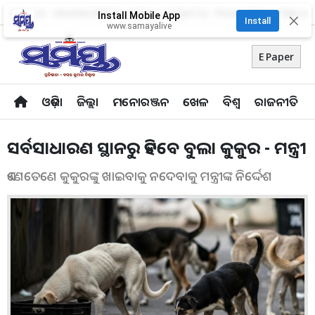
About Us
Advertise With Us
Career
Contact Us
Privacy Policy
Odia Uni
Install Mobile App
✕
Install
www.samayalive
E Paper
ଓଡ଼ିଶା
ଜିଲ୍ଲା
ମନୋରଞ୍ଜନ
ଖେଳ
ବିଶ୍ବ
ରାଜନୀତି
ସର୍ବସାଧାରଣ ସ୍ଥାନରୁ ହଟିବେ ବୁଲା କୁକୁର - ମନ୍ତ୍ରୀ
ଏଣେତେଣେ କୁକୁରଙ୍କୁ ଖାଇବାକୁ ନଦେବାକୁ ମନ୍ତ୍ରୀଙ୍କ ନିର୍ଦ୍ଦେଶ