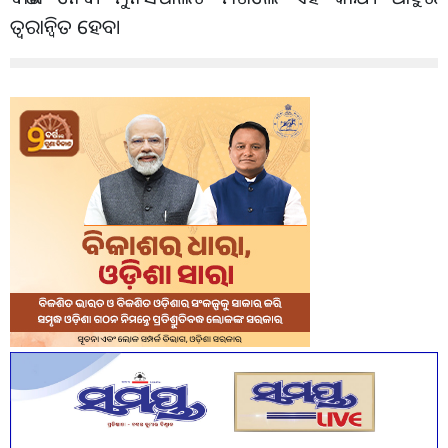
ତ୍ୱରାନ୍ୱିତ ହେବ।