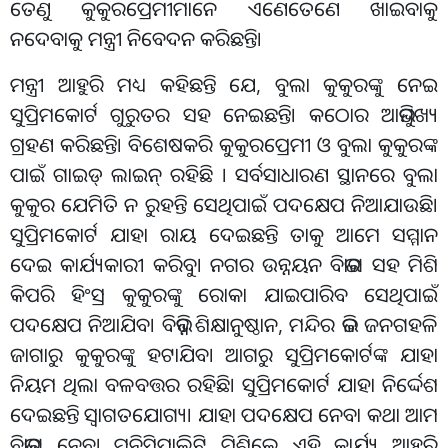
ତେଣୁ କୁକୁରପ୍ରେମୀମାନେ ଏଣେତେଣେ ଖାଇବାକୁ
ନଦେବାକୁ ମନ୍ତ୍ରୀ ନିବେଦନ କରିଛନ୍ତି।
ମନ୍ତ୍ରୀ ଆହୁରି ମଧ୍ୟ କହିଛନ୍ତି ଯେ, ବୁଲା କୁକୁରଙ୍କୁ ନେଇ
ସୁପ୍ରିମକୋର୍ଟ ଗୁରୁତର ସହ ନେଇଛନ୍ତି। କଠୋର ଆଭିମୁଖ୍ୟ
ଗ୍ରହଣ କରିଛନ୍ତି। ବିଶେଷକରି କୁକୁରପ୍ରେମୀ ଓ ବୁଲା କୁକୁରଙ୍କ
ପାଇଁ ଗାଇଡ୍ ଲାଇନ୍ ରହିଛି । ସର୍ବସାଧାରଣ ସ୍ଥାନରେ ବୁଲା
କୁକୁର ଯେମିତି ନ ରୁହନ୍ତି ସେଥିପାଇଁ ପଦକ୍ଷେପ ନିଆଯାଉଛି।
ସୁପ୍ରିମକୋର୍ଟ ଯାହା ରାୟ ଦେଇଛନ୍ତି ତାକୁ ଆମେ ସମ୍ମାନ
ଦେଇ କାର୍ଯ୍ୟକାରୀ କରିବୁ। ନଗର ଉନ୍ନୟନ ବିଭାଗ ସହ ମିଶି
କିପରି ହିଂସ୍ର କୁକୁରଙ୍କୁ ରୋକା ଯାଇପାରିବ ସେଥିପାଇଁ
ପଦକ୍ଷେପ ନିଆଯିବ। ବିଭିନ୍ନ ଶିକ୍ଷାନୁଷ୍ଠାନ, ମନ୍ଦିର ଭଳି ଜନଗହଳି
ଜାଗାରୁ କୁକୁରଙ୍କୁ ହଟାଯିବ। ଆଗରୁ ସୁପ୍ରିମକୋର୍ଟଙ୍କ ଯାହା
ନିୟମ ଥିଲା ବଳବତ୍ତର ରହିଛି। ସୁପ୍ରିମକୋର୍ଟ ଯାହା ନିର୍ଦ୍ଦେଶ
ଦେଇଛନ୍ତି ସ୍ୱାଗତଯୋଗ୍ୟ। ଯାହା ପଦକ୍ଷେପ ନେବା କଥା ଆମ
ବିଭାଗ ନେବ। ମୁନିସିପାଲିଟି ମିଶିଲେ ଏହି କାର୍ଯ୍ୟ ଆହୁରି