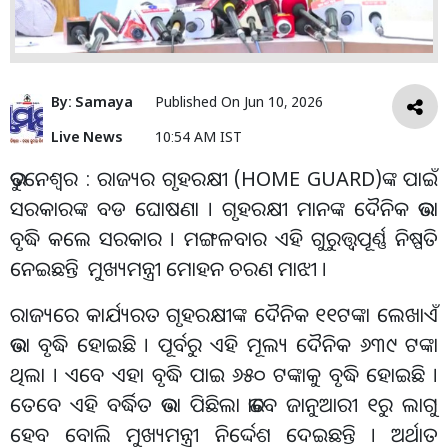
By:
Samaya
Published On
Jun 10, 2026
Live News
10:54 AM IST
ଭୁବନେଶ୍ୱର : ରାଜ୍ୟର ଗୃହରକ୍ଷୀ (HOME GUARD)ଙ୍କ ପାଇଁ
ସରକାରଙ୍କ ବଡ ଘୋଷଣା । ଗୃହରକ୍ଷୀ ମାନଙ୍କ ଦୈନିକ ଭତ୍ତା
ବୃଦ୍ଧି କଲେ ସରକାର । ମଙ୍ଗଳବାର ଏହି ଗୁରୁତ୍ତ୍ୱପୂର୍ଣ୍ଣ ନିଷ୍ପତି
ନେଇଛନ୍ତି ମୁଖ୍ୟମନ୍ତ୍ରୀ ମୋହନ ଚରଣ ମାଝୀ ।
ରାଜ୍ୟରେ କାର୍ଯ୍ୟରତ ଗୃହରକ୍ଷୀଙ୍କ ଦୈନିକ ୧୧ଟଙ୍କା ଲେଖାଏଁ
ଭତ୍ତା ବୃଦ୍ଧି ହୋଇଛି । ପୂର୍ବରୁ ଏହି ମୂଲ୍ୟ ଦୈନିକ ୬୩୯ ଟଙ୍କା
ଥିଲା । ଏବେ ଏହା ବୃଦ୍ଧି ପାଇ ୬୫୦ ଟଙ୍କାକୁ ବୃଦ୍ଧି ହୋଇଛି ।
ତେବେ ଏହି ବର୍ଦ୍ଧିତ ଭତ୍ତା ପିଛିଲା ଭାବେ ଜାନୁଆରୀ ୧ରୁ ଲାଗୁ
ହେବ ବୋଲି ମୁଖ୍ୟମନ୍ତ୍ରୀ ନିର୍ଦ୍ଦେଶ ଦେଇଛନ୍ତି । ଅର୍ଥାତ