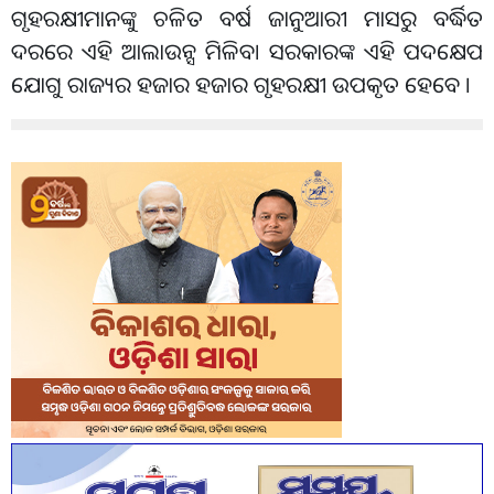
ଗୃହରକ୍ଷୀମାନଙ୍କୁ ଚଳିତ ବର୍ଷ ଜାନୁଆରୀ ମାସରୁ ବର୍ଦ୍ଧିତ
ଦରରେ ଏହି ଆଲାଉନ୍ସ ମିଳିବ। ସରକାରଙ୍କ ଏହି ପଦକ୍ଷେପ
ଯୋଗୁ ରାଜ୍ୟର ହଜାର ହଜାର ଗୃହରକ୍ଷୀ ଉପକୃତ ହେବେ ।