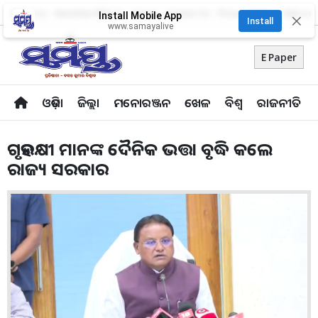
About Us
Advertise With Us
Career
Contact Us
Privacy Policy
Odia Uni
Install Mobile App
✕
Install
www.samayalive
E Paper
ଓଡ଼ିଶା
ଜିଲ୍ଲା
ମନୋରଞ୍ଜନ
ଖେଳ
ବିଶ୍ବ
ରାଜନୀତି
ଗୃହରକ୍ଷୀ ମାନଙ୍କ ଦୈନିକ ଭତ୍ତା ବୃଦ୍ଧି କଲେ
ରାଜ୍ୟ ସରକାର