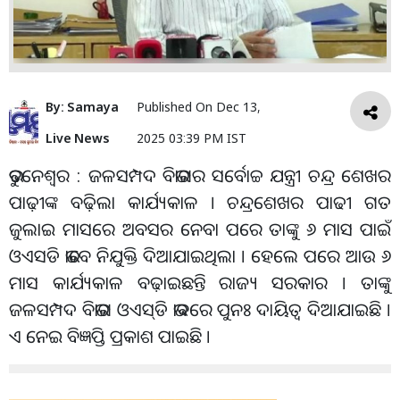
By:
Samaya
Published On
Dec 13,
Live News
2025 03:39 PM IST
ଭୁବନେଶ୍ୱର : ଜଳସମ୍ପଦ ବିଭାଗର ସର୍ବୋଚ୍ଚ ଯନ୍ତ୍ରୀ ଚନ୍ଦ୍ର ଶେଖର
ପାଢ଼ୀଙ୍କ ବଢ଼ିଲା କାର୍ଯ୍ୟକାଳ । ଚନ୍ଦ୍ରଶେଖର ପାଢୀ ଗତ
ଜୁଲାଇ ମାସରେ ଅବସର ନେବା ପରେ ତାଙ୍କୁ ୬ ମାସ ପାଇଁ
ଓଏସଡି ଭାବେ ନିଯୁକ୍ତି ଦିଆଯାଇଥିଲା । ହେଲେ ପରେ ଆଉ ୬
ମାସ କାର୍ଯ୍ୟକାଳ ବଢ଼ାଇଛନ୍ତି ରାଜ୍ୟ ସରକାର । ତାଙ୍କୁ
ଜଳସମ୍ପଦ ବିଭାଗ ଓଏସ୍‌ଡି ଭାବରେ ପୁନଃ ଦାୟିତ୍ୱ ଦିଆଯାଇଛି ।
ଏ ନେଇ ବିଜ୍ଞପ୍ତି ପ୍ରକାଶ ପାଇଛି ।