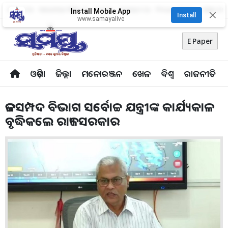
About Us
Advertise With Us
Career
Contact Us
Privacy Policy
Odia Uni
Install Mobile App
✕
Install
www.samayalive
E Paper
ଓଡ଼ିଶା
ଜିଲ୍ଲା
ମନୋରଞ୍ଜନ
ଖେଳ
ବିଶ୍ବ
ରାଜନୀତି
ଜଳସମ୍ପଦ ବିଭାଗ ସର୍ବୋଚ୍ଚ ଯନ୍ତ୍ରୀଙ୍କ କାର୍ଯ୍ୟକାଳ
ବୃଦ୍ଧିକଲେ ରାଜ୍ୟ ସରକାର