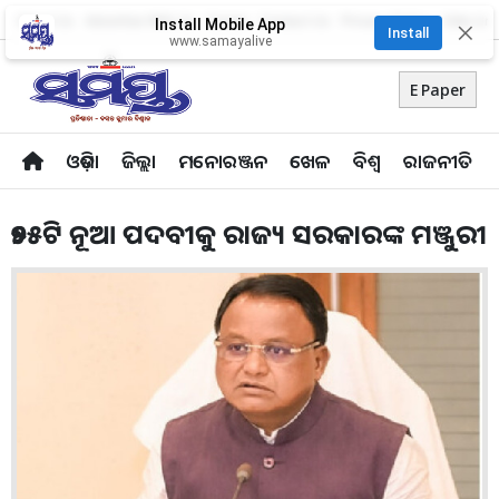
About Us
Advertise With Us
Career
Contact Us
Privacy Policy
Odia Uni
Install Mobile App
✕
Install
www.samayalive
E Paper
ଓଡ଼ିଶା
ଜିଲ୍ଲା
ମନୋରଞ୍ଜନ
ଖେଳ
ବିଶ୍ବ
ରାଜନୀତି
୭୫୫ଟି ନୂଆ ପଦବୀକୁ ରାଜ୍ୟ ସରକାରଙ୍କ ମଞ୍ଜୁରୀ