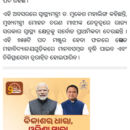
ପଦ ରହିଛି ।
ଏହି ଅବସରରେ ସ୍ବାସ୍ଥ୍ୟମନ୍ତ୍ରୀ ଡ. ମୁକେଶ ମହାଲିଙ୍ଗ କହିଛନ୍ତି,
ମୁଖ୍ୟମନ୍ତ୍ରୀ ମୋହନ ଚରଣ ମାଝୀଙ୍କ ନେତୃତ୍ବରେ ରାଜ୍ୟ
ସରକାର ସ୍ବାସ୍ଥ୍ୟ କ୍ଷେତ୍ରକୁ ସର୍ବୋଚ୍ଚ ପ୍ରାଥମିକତା ଦେଉଛନ୍ତି ।
ଏହି ୭୫୫ଟି ପଦ ମଞ୍ଜୁର ହେବା ଫଳରେ ଭେଷଜ
ମହାବିଦ୍ୟାଳୟଗୁଡ଼ିକରେ ମାନବସମ୍ବଳ ବୃଦ୍ଧି ପାଇବ ଏବଂ
ଚିକିତ୍ସାସେବା ତ୍ବରାନ୍ବିତ ହୋଇପାରିବ ।