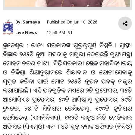
By:
Samaya
Published On
Jun 10, 2026
Live News
12:58 PM IST
ଭୁବନେଶ୍ବର : ରାଜ୍ୟ ସରକାରଙ୍କ ଗୁରୁତ୍ତ୍ୱପୂର୍ଣ୍ଣ ନିଷ୍ପତି । ସ୍ୱାସ୍ଥ୍ୟ
ବିଭାଗର ୭୫୫ଟି ନୂଆ ପଦବୀକୁ ମଞ୍ଜୁରୀ ଦେଇଛନ୍ତି ମୁଖ୍ୟମନ୍ତ୍ରୀ
ମୋହନ ଚରଣ ମାଝୀ । ବିଭିନ୍ନ ସରକାରୀ ଭେଷଜ ମହାବିଦ୍ୟାଳୟ
ଓ ଚିକିତ୍ସା ଶିକ୍ଷାନୁଷ୍ଠାନରେ ଶିକ୍ଷାଦାନ ଓ ରୋଗୀସେବାକୁ
ସୁଦୃଢ଼ କରିବା ପାଇଁ ମୋଟ ୭୫୫ଟି ନୂତନ ପଦକୁ ମଞ୍ଜୁର
କରାଯାଇଛି । ଏହି ପଦଗୁଡ଼ିକ ମଧ୍ୟରେ ୭ଟି ପ୍ରଫେସର, ୩୫ଟି
ଆସୋସିଏଟ ପ୍ରଫେସର, ୫୦ଟି ଆସିଷ୍ଟାଣ୍ଟ ପ୍ରଫେସର, ୨୯ଟି
ଟ୍ୟୁଟର, ୨୪୮ଟି ସିନିୟର ରେସିଡେଣ୍ଟ, ୧୯୦ଟି ଜୁନିୟର
ରେସିଡେଣ୍ଟ (ଏମ୍‌ବିବିଏସ୍‌), ୧୧୨ଟି କାଜୁଆଲିଟି ମେଡିକାଲ
ଅଫିସର (ସିଏମ୍‌ଓ) ଏବଂ ୮୪ଟି ବ୍ଲଡ୍‌ ବ୍ୟାଙ୍କ ଅଫିସର (ବିବିଓ)