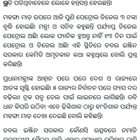
ଭୁଶୁଡି ପଡିଥିବାବେଳେ ଲୋକେ ହନ୍ତସନ୍ତ ହେଉଛନ୍ତି।
ମହଙ୍ଗା ମାଡ଼ ଉପରେ ଆଜି ପୁଣି ପେଟ୍ରୋଲ ଡିଜେଲ ୩ ଟଙ୍କା
ବୃଦ୍ଧି ହୋଇଛି। ମନ୍ତ୍ରୀ ଓ ସଚିବ କହୁଛନ୍ତି ପର୍ଯ୍ୟାପ୍ତ ଡିଜେଲ
ପେଟ୍ରୋଲ ଅଛି। ଲୋକ ପ୍ୟାନିକ ହୁଅନ୍ତୁ ନାହିଁ ୧୩ ଦିନ ପାଇଁ
ପେଟ୍ରୋଲ ଓ ଡିଜେଲ ଅଛି। ଏହି ସ୍ଥିତିରେ ଡବଲ ଇଞ୍ଜିନ
ସରକାର କେମିତି ଅମୃତକାଳ କଥା କହୁଥିଲେ ବୋଲି ପ୍ରଶ୍ନ
କରିଛନ୍ତି।
ପ୍ରଧାନମନ୍ତ୍ରୀଙ୍କ ଆହ୍ୱାନ ପରେ ପରେ ଦେଶ ଓ ରାଜ୍ୟରେ
ଆତଙ୍କ ସୃଷ୍ଟି ହୋଇଛି। ୫ ରାଜ୍ୟର ନିର୍ବାଚନ ପରେ ଗ୍ୟାସ ଦର
ବଢ଼ିଲା। ଟ୍ରକ ସବୁ ତେଲ ପାଇଁ ଲାଇନରେ ଲାଗିଛନ୍ତି। ରବି
ଧାନ କିପରି ଉଠିବ। ଏବେ ଢ଼ିଙ୍କିଶାଳ ଠାରୁ ହାଂଡିଶାଳ ପର୍ଯ୍ୟନ୍ତ
ମହଙ୍ଗା ମାଡ଼ ଦେଖା ଦେଇଛି ବୋଲି କହିଛନ୍ତି।
ଡବଲ ଇଞ୍ଜିନ ସରକାର କୌଣସି ଉତ୍ସବରେ ନମାତି
ଉଚ୍ଚସ୍ତରୀୟ ବୈଠକ ଡାକି ଏହାର ସମାଧାନ କରିବାକୁ ଦାବି