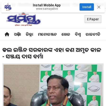
About Us
Advertise With Us
Career
Contact Us
Privacy Policy
Odia Uni
Install Mobile App
✕
Install
www.samayalive
E Paper
ଓଡ଼ିଶା
ଜିଲ୍ଲା
ମନୋରଞ୍ଜନ
ଖେଳ
ବିଶ୍ବ
ରାଜନୀତି
ଡବଲ ଇଞ୍ଜିନ ସରକାରଙ୍କ ଏହା କଣ ଅମୃତ କାଳ
- ସଞ୍ଜୟ ଦାସ ବର୍ମା