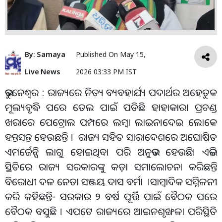
By:
Samaya
Published On
May 15,
Live News
2026 03:33 PM IST
ଭୁବନେଶ୍ୱର : ରାଜ୍ୟରେ ନିତ୍ୟ ବ୍ୟବହାର୍ଯ୍ୟ ପଦାର୍ଥର ଅହେତୁକ
ମୂଲ୍ୟବୃଦ୍ଧି ପରେ ତେଲ ପାଇଁ ପଡିଛି ହାହାକାର। ପ୍ରଚଣ୍ଡ
ଖରାରେ ପେଟ୍ରୋଲ ପମ୍ପରେ ଲମ୍ବା ଲାଇନ।ଦେଇ ଲୋକେ
ହନ୍ତସନ୍ତ ହେଉଛନ୍ତି । ରାଜ୍ୟ ସହିତ ସାରାଦେଶରେ ଅଘୋଷିତ
ଏମର୍ଜେନ୍ସି ଲାଗୁ ହୋଇଥିବା ପରି ଅନୁଭବ ହେଉଛି। ଏଭଳି
ସ୍ଥିତିରେ ରାଜ୍ୟ ସରକାରଙ୍କୁ କଡ଼ା ସମାଲୋଚନା କରିଛନ୍ତି
ବିରୋଧୀ ଦଳ ନେତା ସଞ୍ଜୟ ଦାସ ବର୍ମା ।ସାମ୍ବାଦିକ ସମ୍ମିଳନୀ
କରି କହିଛନ୍ତି- ସରକାର ୨ ବର୍ଷ ପୂର୍ତ୍ତି ପାଇଁ ବୈଠକ ପରେ
ବୈଠକ ବସୁଛି । ଏପଟେ ରାଜ୍ୟରେ ଆଇନଶୃଙ୍ଖଳା ପରିସ୍ଥିତି