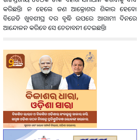
କରିଛନ୍ତି। ନ ହେଲେ ଜଣ ଆକ୍ରୋଶର ଶିକାର ହେବେ।
ବିଜେଡି ଖୁବଶୀଘ୍ର ଦର ବୃଦ୍ଧି ଉପରେ ଆଗାମୀ ଦିନରେ
ଆନ୍ଦୋଳନ କରିବେ ସେ ଚେତାବନୀ ଦେଇଛନ୍ତି।