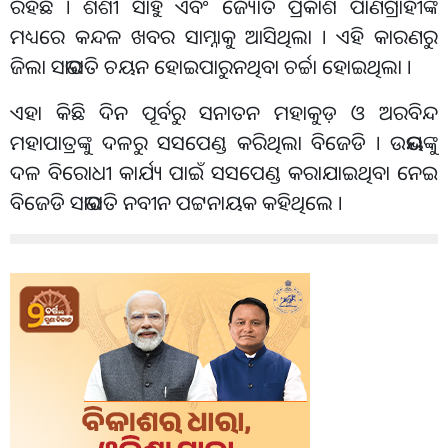
ରହିଛି । ଶଶୀ ସାହୁ ଏବଂ ଜ୍ୟୋତି ପ୍ରକାଶ ପାଣିଗ୍ରାହୀଙ୍କ
ମଧ୍ୟରେ କନ୍ଦଳ ଖବର ସାମ୍ନାକୁ ଆସିଥିଲା । ଏହି କାରଣରୁ
ଜିଲା ସଭାପତି ଚୟନ ହୋଇପାରୁନଥିବା ଚର୍ଚ୍ଚା ହୋଇଥିଲା ।
ଏହା କିଛି ଦିନ ପୂର୍ବରୁ ସନାତନ ମହାକୁଡ଼ ଓ ଅରବିନ୍ଦ
ମହାପାତ୍ରଙ୍କୁ ଦଳରୁ ସସପେଣ୍ଡ କରିଥିଲା ବିଜେଡି । ଉଭୟଙ୍କୁ
ଦଳ ବିରୋଧୀ କାର୍ଯ୍ୟ ପାଇଁ ସସପେଣ୍ଡ କରାଯାଇଥିବା ନେଇ
ବିଜେଡି ସଭାପତି ନବୀନ ପଟ୍ଟନାୟକ କହିଥିଲେ ।