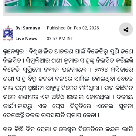
By:
Samaya
Published On
Feb 02, 2026
Live News
03:57 PM IST
ଭୁବନେଶ୍ୱର : ବିଶୃଙ୍ଖଳିତ ଆଚରଣ ପାଇଁ ବିଜେଡିରୁ ପୁଣି ଜଣେ
ନିଲମ୍ବିତ । ସିମୁଳିଆର ଶଶୀ କୁମାର ସାହୁଙ୍କୁ ନିଲମ୍ବିତ କରିଛନ୍ତି
ବିଜେଡି ସୁପ୍ରିମୋ ନବୀନ ପଟ୍ଟନାୟକ । ୨୦୨୪ ମସିହାରେ
ଶଶୀ ସାହୁ ବିଜୁ ଜନତା ଦଳରେ ସାମିଲ ହୋଇଥିବା ବେଳେ
ତାଙ୍କ ପତ୍ନୀ ସୁଭାଷିନୀ ସାହୁଙ୍କୁ ଟିକେଟ ମିଳିଥିଲା । ଗତ କିଛିଦିନ
ତଳେ ଶଶୀଙ୍କର ଏକ ଅଡିଓ ଭାଇରାଲ ହୋଇଥିଲା । ଦଳୀୟ
କାର୍ଯ୍ୟାଳୟରୁ ଏକ ପ୍ରେସ ବିବୃତିରେ ଏନେଇ ସୂଚନା
ଦେଇଛନ୍ତି ଦଳର ଉପସଭାପତି ପ୍ରତାପ ଜେନା ।
ଗତ କିଛି ଦିନ ହେଲା ବାଲେଶ୍ବର ବିଜେଡିରେ କନ୍ଦଳ ଲାଗି