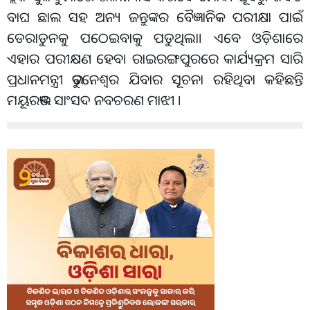
ବାଘ ଛାଲ ସହ ଅନ୍ୟ ଜନ୍ତୁଙ୍କର ବୈଜ୍ଞାନିକ ପରୀକ୍ଷା ପାଇଁ
ଡେରାଡୁନକୁ ପଠେଇବାକୁ ପଡୁଥିଲା। ଏବେ ଓଡ଼ିଶାରେ
ଏହାର ପରୀକ୍ଷଣ ହେବ। ରାଇରଙ୍ଗପୁରରେ କାର୍ଯ୍ୟକ୍ରମ ସାରି
ପ୍ରଧାନମନ୍ତ୍ରୀ ଭୁବନେଶ୍ଵର ଯିବାର ସୂଚନା ରହିଥିବା କହିଛନ୍ତି
ମୟୂରଭଞ୍ଜ ସାଂସଦ ନବଚରଣ ମାଝୀ ।