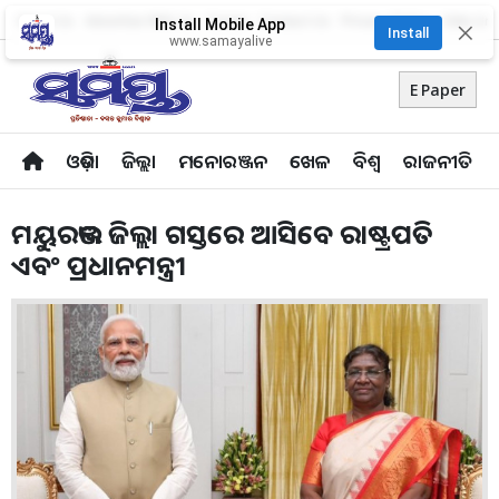
About Us
Advertise With Us
Career
Contact Us
Privacy Policy
Odia Uni
Install Mobile App
✕
Install
www.samayalive
E Paper
ଓଡ଼ିଶା
ଜିଲ୍ଲା
ମନୋରଞ୍ଜନ
ଖେଳ
ବିଶ୍ବ
ରାଜନୀତି
ମୟୁରଭଞ୍ଜ ଜିଲ୍ଲା ଗସ୍ତରେ ଆସିବେ ରାଷ୍ଟ୍ରପତି
ଏବଂ ପ୍ରଧାନମନ୍ତ୍ରୀ