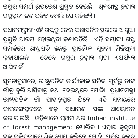
ଗସ୍ତର ସମ୍ପୂର୍ଣ ରୂପରେଖ ପ୍ରସ୍ତୁତ ହେଉଛି । ଖୁବଶୀଘ୍ର ଚୂଡାନ୍ତ
ଗସ୍ତସୂଚୀ ଜଣାପଡିବ ବୋଲି ସେ କହିଛନ୍ତି ।
ପ୍ରଧାନମନ୍ତ୍ରୀଙ୍କ ଏହି ଗସ୍ତକୁ ନେଇ ପ୍ରଶାସନିକ ସ୍ତରରେ ଆଗୁଆ
ପ୍ରସ୍ତୁତି ଆରମ୍ଭ ହୋଇଥିବା ଜଣାପଡ଼ିଛି । ଏହି ସମ୍ଭାବ୍ୟ ଗସ୍ତ
ସମ୍ପର୍କରେ ରାଷ୍ଟ୍ରପତି ଭବନରୁ ପ୍ରାରମ୍ଭିକ ସୂଚନା ମିଳିଥିବା
କୁହାଯାଇଛି । ତେବେ ଗସ୍ତର ଚୂଡ଼ାନ୍ତ ସୂଚୀ ଏପର୍ଯ୍ୟନ୍ତ
ଆସିନାହିଁ ।
ସୂଚନାନୁସାରେ, ରାଷ୍ଟ୍ରପତିଙ୍କ କାର୍ଯ୍ୟକାଳ ସରିବା ପୂର୍ବରୁ ତାଙ୍କ
ଗାଁକୁ ବୁଲି ଆସିବାକୁ କଥା ଦେଇଥିଲେ ମୋଦି। ପ୍ରଧାନମନ୍ତ୍ରୀ
ରାଷ୍ଟ୍ରପତିଙ୍କ ଗାଁ ପାହାଡ଼ପୁର ଯିବେ। ଏହି ସମୟରେ
ରାଇରଙ୍ଗପୁରରେ ବଡ଼ ସାଧାରଣ ସଭାର ଆୟୋଜନ
କରାଯାଇଛି । ଓଡ଼ିଶାରେ ପ୍ରଥମ ଥର Indian institute
of forest management ଖୋଲିବ । ଏହାର କୁସୁମୀ
ବ୍ଲକ ସୁଳିଦୁମାରେ ଶିଳାନ୍ୟାସ କରିବେ ମୋଦି। ପୂର୍ବରୁ ଜବତ