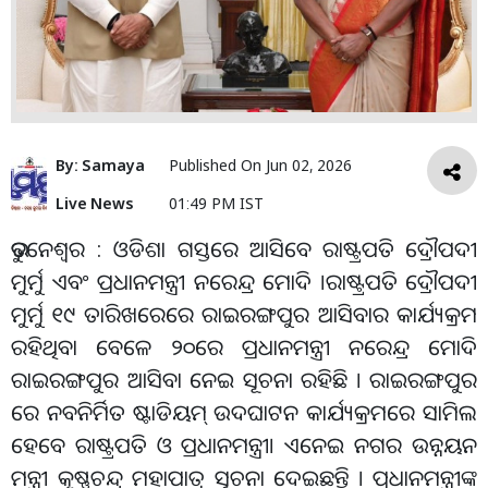
By:
Samaya
Published On
Jun 02, 2026
Live News
01:49 PM IST
ଭୁବନେଶ୍ୱର : ଓଡିଶା ଗସ୍ତରେ ଆସିବେ ରାଷ୍ଟ୍ରପତି ଦ୍ରୌପଦୀ
ମୁର୍ମୁ ଏବଂ ପ୍ରଧାନମନ୍ତ୍ରୀ ନରେନ୍ଦ୍ର ମୋଦି ।ରାଷ୍ଟ୍ରପତି ଦ୍ରୌପଦୀ
ମୁର୍ମୁ ୧୯ ତାରିଖରେରେ ରାଇରଙ୍ଗପୁର ଆସିବାର କାର୍ଯ୍ୟକ୍ରମ
ରହିଥିବା ବେଳେ ୨୦ରେ ପ୍ରଧାନମନ୍ତ୍ରୀ ନରେନ୍ଦ୍ର ମୋଦି
ରାଇରଙ୍ଗପୁର ଆସିବା ନେଇ ସୂଚନା ରହିଛି । ରାଇରଙ୍ଗପୁର
ରେ ନବନିର୍ମିତ ଷ୍ଟାଡିୟମ୍ ଉଦଘାଟନ କାର୍ଯ୍ୟକ୍ରମରେ ସାମିଲ
ହେବେ ରାଷ୍ଟ୍ରପତି ଓ ପ୍ରଧାନମନ୍ତ୍ରୀ। ଏନେଇ ନଗର ଉନ୍ନୟନ
ମନ୍ତ୍ରୀ କୃଷ୍ଣଚନ୍ଦ୍ର ମହାପାତ୍ର ସୂଚନା ଦେଇଛନ୍ତି । ପ୍ରଧାନମନ୍ତ୍ରୀଙ୍କ