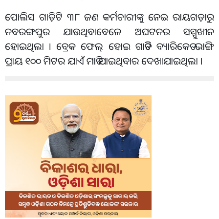
ପୋଲିସ ଗାଡ଼ିଟି ୩୮ ଜଣ କର୍ମଚାରୀଙ୍କୁ ନେଇ ରାୟଗଡ଼ାରୁ
ନବରଙ୍ଗପୁର ଯାଉଥିବାବେଳେ ଅଘଟନର ସମ୍ମୁଖୀନ
ହୋଇଥିଲା । ବ୍ରେକ ଫେଲ୍ ହୋଇ ଗାଡିଟି ବ୍ୟାରିକେଡ ଭାଙ୍ଗି
ପ୍ରାୟ ୧୦୦ ମିଟର ଯାଏଁ ମାଡି ଯାଇଥିବାର ଦେଖାଯାଇଥିଲା ।