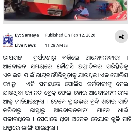
By:
Samaya
Published On
Feb 12, 2026
Live News
11:28 AM IST
ରାୟଗଡା : ଦୁର୍ଘଟଣାରୁ ବର୍ତ୍ତିଲେ ଆନ୍ଦୋଳନକାରୀ ।
ଆନ୍ଦୋଳନ ସମୟରେ କୌଣସି ଅପ୍ରୀତିକର ପରିସ୍ଥିତିକୁ
ଏଡ଼ାଇବା ପାଇଁ ରାୟଗଡା ଶିରିଗୁଡ଼ାକୁ ଯାଉଥିଲା ଏକ ପୋଲିସ
ଭ୍ୟାନ୍ରୁ । ଏହି ସମୟରେ ପୋଲିସ କର୍ମଚାରୀଙ୍କୁ ନେଇ
ଯାଉଥିବା ଭ୍ୟାନଟି ବ୍ରେକ୍ ଫେଲ୍ ହୋଇ ଆନ୍ଦୋଳନକାରୀଙ୍କ
ଆଡକୁ ମାଡି ଯାଇଥିଲା । ତେବେ ଡ୍ରାଇଭର ବୁଦ୍ଧି ଖଟାଇ ପାଟି
କରିବାରୁ ରାସ୍ତାରୁ ଆନ୍ଦୋଳନକାରୀ ମାନେ ଧାଇଁ
ପଳାଇଥିଲେ । ସେଠାରେ ଥିବା ଅନେକ ଚେୟାର ଗୁଡିକ ଗାଡି
ଧକ୍କାରେ ଭାଙ୍ଗି ଯାଇଥିଲା ।