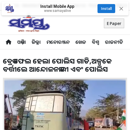
About Us
Advertise With Us
Career
Contact Us
Privacy Policy
Odia Uni
Install Mobile App
✕
Install
www.samayalive
E Paper
ଓଡ଼ିଶା
ଜିଲ୍ଲା
ମନୋରଞ୍ଜନ
ଖେଳ
ବିଶ୍ବ
ରାଜନୀତି
ବ୍ରେକ ଫେଲ ହେଲା ପୋଲିସ ଗାଡି,ଅଳ୍ପକେ
ବର୍ତ୍ତୀଲେ ଆନ୍ଦୋଳନକାରୀ ଏବଂ ପୋଲିସ