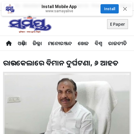
About Us
Advertise With Us
Career
Contact Us
Privacy Policy
Odia Uni
Install Mobile App
✕
Install
www.samayalive
E Paper
ଓଡ଼ିଶା
ଜିଲ୍ଲା
ମନୋରଞ୍ଜନ
ଖେଳ
ବିଶ୍ବ
ରାଜନୀତି
ରାଉରକେଲାରେ ବିମାନ ଦୁର୍ଘଟଣା, ୬ ଆହତ