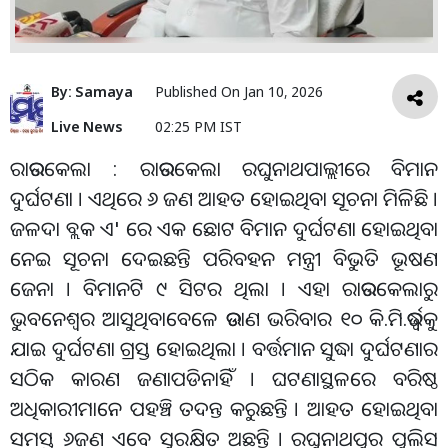
By:
Samaya
Published On
Jan 10, 2026
Live News
02:25 PM IST
ରାଉରକେଲା : ରାଉରକେଲା ରଘୁନାଥପାଲ୍ଲୀରେ ବିମାନ
ଦୁର୍ଘଟଣା । ଏଥିରେ ୬ ଜଣ ଆହତ ହୋଇଥିବା ସୂଚନା ମିଳିଛି ।
ଜଳଦା ବ୍ଲକ ଏ' ରେ ଏକ ଛୋଟ ବିମାନ ଦୁର୍ଘଟଣା ହୋଇଥିବା
ନେଇ ସୂଚନା ଦେଇଛନ୍ତି ପରିବହନ ମନ୍ତ୍ରୀ ବିଭୁତି ଭୂଷଣ
ଜେନା । ବିମାନଟି ୯ ସିଟର ଥିଲା । ଏହା ରାଉରକେଲାରୁ
ଭୁବନେଶ୍ୱର ଆସୁଥିବାବେଳେ ଉଡାଣ ଭରିବାର ୧୦ କି.ମି.ଉର୍ଦ୍ଧ୍ବକୁ
ଯାଇ ଦୁର୍ଘଟଣା ଗ୍ରସ୍ତ ହୋଇଥିଲା । ବର୍ତ୍ତମାନ ସୁଦ୍ଧା ଦୁର୍ଘଟଣାର
ସଠିକ କାରଣ ଜଣାପଡିନାହିଁ । ଘଟଣାସ୍ଥଳରେ ବରିଷ୍ଠ
ଅଧିକାରୀମାନେ ପହଞ୍ଚି ତଦନ୍ତ କରୁଛନ୍ତି । ଆହତ ହୋଇଥିବା
ସମସ୍ତ ୬ଜଣ ଏବେ ସୁରକ୍ଷିତ ଅଛନ୍ତି । ରଘୁନାଥପୁର ପୁଲିସ