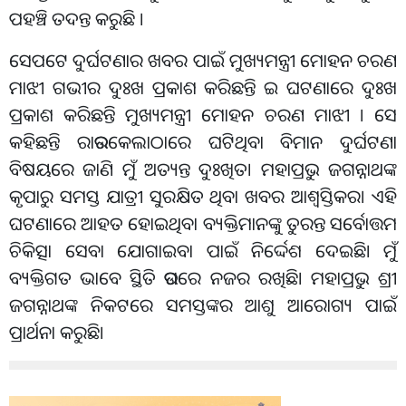
ପହଞ୍ଚି ତଦନ୍ତ କରୁଛି ।
ସେପଟେ ଦୁର୍ଘଟଣାର ଖବର ପାଇଁ ମୁଖ୍ୟମନ୍ତ୍ରୀ ମୋହନ ଚରଣ
ମାଝୀ ଗଭୀର ଦୁଃଖ ପ୍ରକାଶ କରିଛନ୍ତି ଇ ଘଟଣାରେ ଦୁଃଖ
ପ୍ରକାଶ କରିଛନ୍ତି ମୁଖ୍ୟମନ୍ତ୍ରୀ ମୋହନ ଚରଣ ମାଝୀ । ସେ
କହିଛନ୍ତି ରାଉରକେଲାଠାରେ ଘଟିଥିବା ବିମାନ ଦୁର୍ଘଟଣା
ବିଷୟରେ ଜାଣି ମୁଁ ଅତ୍ୟନ୍ତ ଦୁଃଖିତ। ମହାପ୍ରଭୁ ଜଗନ୍ନାଥଙ୍କ
କୃପାରୁ ସମସ୍ତ ଯାତ୍ରୀ ସୁରକ୍ଷିତ ଥିବା ଖବର ଆଶ୍ୱସ୍ତିକର। ଏହି
ଘଟଣାରେ ଆହତ ହୋଇଥିବା ବ୍ୟକ୍ତିମାନଙ୍କୁ ତୁରନ୍ତ ସର୍ବୋତ୍ତମ
ଚିକିତ୍ସା ସେବା ଯୋଗାଇବା ପାଇଁ ନିର୍ଦ୍ଦେଶ ଦେଇଛି। ମୁଁ
ବ୍ୟକ୍ତିଗତ ଭାବେ ସ୍ଥିତି ଉପରେ ନଜର ରଖିଛି। ମହାପ୍ରଭୁ ଶ୍ରୀ
ଜଗନ୍ନାଥଙ୍କ ନିକଟରେ ସମସ୍ତଙ୍କର ଆଶୁ ଆରୋଗ୍ୟ ପାଇଁ
ପ୍ରାର୍ଥନା କରୁଛି।