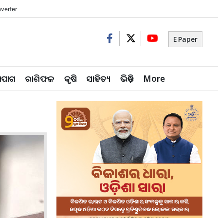
verter
E Paper
ିପାଗ
ରାଶିଫଳ
କୃଷି
ସାହିତ୍ୟ
ଭିଡ଼ିଓ
More