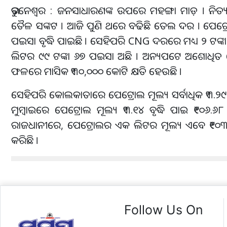
ଭୁବନେଶ୍ୱର : ଜନସାଧାରଣଙ୍କ ଉପରେ ମହଙ୍ଗା ମାଡ଼ । ନି
ତୈଳ ସଙ୍କଟ । ଆଜି ପୁଣି ଥରେ ବଢିଛି ତେଲ ଦର । ପେଟ୍ରୋ
ପଇସା ବୃଦ୍ଧି ପାଇଛି । ସେହିପରି CNG ଦରରେ ମଧ୍ୟ ୨ ଟଙ୍କା 
ଲିଟର ୯୯ ଟଙ୍କା ୬୭ ପଇସା ଅଛି । ଅନ୍ୟପଟେ ଅଶୋଧିତ ତୈଳର
ଫଳରେ ମାସିକ ₹୩୦,୦୦୦ କୋଟି କ୍ଷତି ହେଉଛି ।
ସେହିପରି କୋଲକାତାରେ ପେଟ୍ରୋଲ ମୂଲ୍ୟ ସର୍ବାଧିକ ₹୩.୨୯ 
ମୁମ୍ବାଇରେ ପେଟ୍ରୋଲ ମୂଲ୍ୟ ₹୩.୧୪ ବୃଦ୍ଧି ପାଇ ₹୧୦୬.
ରାଜଧାନୀରେ, ପେଟ୍ରୋଲର ଏକ ଲିଟର ମୂଲ୍ୟ ଏବେ ₹୧୦୩.୬୭
କରିଛି ।
Follow Us On