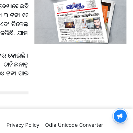
େ ଦେଖାଦେଇଛି
 ୩ ଟଙ୍କା ୧୧
ା ଏବଂ ଡିଜେଲ୍
କରିଛି, ଯାହା
ିଟର ହୋଇଛି ।
। ତାମିଲନାଡୁ
୪ ଟଙ୍କା ପାର
s
Privacy Policy
Odia Unicode Converter