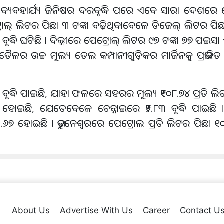
ତ୍ୟବ୍ୟବହାର୍ଯ୍ୟ ଜିନିଷର ଦରବୃଦ୍ଧି ପରେ ଏବେ ସାରା ଦେଶର
ଲ୍ ଲିଟର ପିଛା ୩ ଟଙ୍କା ବଢ଼ିଥିବାବେଳେ ଡିଜେଲ୍ ଲିଟର ପିଛା
ବୃଦ୍ଧି ଘଟିଛି । ଦିଲ୍ଲୀରେ ପେଟ୍ରୋଲ୍ ଲିଟର ୯୭ ଟଙ୍କା ୭୭ ପଇସ
 ଉଚ୍ଚ ମୂଲ୍ୟ ତେଲ କମ୍ପାନୀଗୁଡ଼ିକର ମାର୍ଜିନକୁ ପ୍ରଭାବିତ 
ବୃଦ୍ଧି ପାଇଛି, ଯାହା ଫଳରେ ସହରର ମୂଲ୍ୟ ₹୧୦୮.୭୪ ପ୍ରତି ଲ
୬୮ ହୋଇଛି, ଯେତେବେଳେ ଚେନ୍ନାଇରେ ₹୨.୮୩ ବୃଦ୍ଧି ପାଇଛି 
 ହୋଇଛି । ଭୁବନେଶ୍ଵରରେ ପେଟ୍ରୋଲ ପ୍ରତି ଲିଟର ପିଛା ୧୦
About Us
Advertise With Us
Career
Contact U