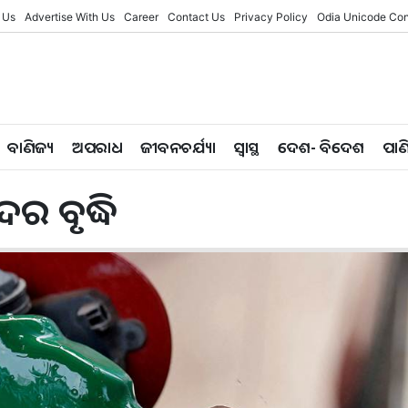
 Us
Advertise With Us
Career
Contact Us
Privacy Policy
Odia Unicode Con
ବାଣିଜ୍ୟ
ଅପରାଧ
ଜୀବନଚର୍ଯ୍ୟା
ସ୍ୱାସ୍ଥ
ଦେଶ- ବିଦେଶ
ପାଣ
ର ବୃଦ୍ଧି