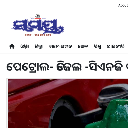
About
ଓଡ଼ିଶା
ଜିଲ୍ଲା
ମନୋରଞ୍ଜନ
ଖେଳ
ବିଶ୍ବ
ରାଜନୀତି
ପେଟ୍ରୋଲ- ଡିଜେଲ -ସିଏନଜି ଦ