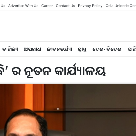
 Us
Advertise With Us
Career
Contact Us
Privacy Policy
Odia Unicode Con
ବାଣିଜ୍ୟ
ଅପରାଧ
ଜୀବନଚର୍ଯ୍ୟା
ସ୍ୱାସ୍ଥ
ଦେଶ- ବିଦେଶ
ପାଣ
ି’ ର ନୂତନ କାର୍ଯ୍ୟାଳୟ