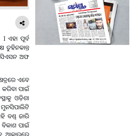
I ଏହା ପୂର୍ବ
ଷ ତୁହିନକାନ୍ତ
ଆସୋସିଏସନ ଅଫ
୍ଷେତ୍ରରେ ଏବେ
ଭ କରିବା ପାଇଁ
୍ଥାକୁ ଓଡ଼ିଶା
ମୁନସିପାଲିଟି
ି ବଣ୍ଡ୍ ଜାରି
ଳ ବିକାଶ ପାଇଁ
ଦାନ ଆକାରରେ