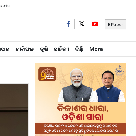
verter
E Paper
ିପାଗ
ରାଶିଫଳ
କୃଷି
ସାହିତ୍ୟ
ଭିଡ଼ିଓ
More