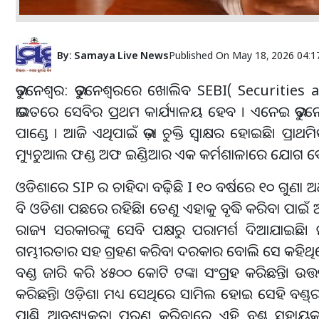
By:
Samaya Live News
Published On
May 18, 2026 04:1
ଭୁବନେଶ୍ୱର: ଭୁବନେଶ୍ୱରରେ ଖୋଲିବ SEBI( Securities
ଭାରତରେ ସେବିର ପ୍ରଥମ କାର୍ଯ୍ୟାଳୟ ହେବ । ଏନେଇ ଭୁବନେଶ୍ୱ
ପାଣ୍ଡେ । ଆଜି ଏଥିପାଇଁ ଭଡ଼ା ଚୁକ୍ତି ସ୍ବାକ୍ଷର ହୋଇଛି।
ମ୍ୟୁଚୁଆଲ ଫଣ୍ଡ ଅଫ ଇଣ୍ଡିଆର ଏକ କର୍ମଶାଳାରେ ଯୋଗ ଦେବ
ଓଡିଶାରେ SIP ର ଚାହିଦା ବଢ଼ିଛି I ୧୦ ବର୍ଷରେ ୧୦ ଗୁଣା ଅଧ
ବି ଓଡିଶା ପଛରେ ରହିଛି। ତେଣୁ ଏହାକୁ ବୃଦ୍ଧି କରିବା ପାଇଁ 
ରାଜ୍ୟ ସରକାରଙ୍କୁ ସେବି ପକ୍ଷରୁ ପରାମର୍ଶ ଦିଆଯାଇଛି। ମ୍
ଗମ୍ଭୀରତାର ସହ ଗ୍ରହଣ କରିବା ଦରକାର ବୋଲି ସେ କହିଥିଲେ।
ବଣ୍ଡ ଜାରି କରି ୪୫୦୦ କୋଟି ଟଙ୍କା ସଂଗ୍ରହ କରିଛନ୍ତି। ଉତ୍
କରିଛନ୍ତି। ଓଡ଼ିଶା ମଧ୍ୟ‌ ସେଥିରେ ସାମିଲ ହୋଇ ସେହି ବଣ୍ଡ୍
ପାଣ୍ଠି ଆବଶ୍ୟକତା ପୂରଣ କରିବାରେ ଏହି ବଣ୍ଡ୍ ସହାୟ