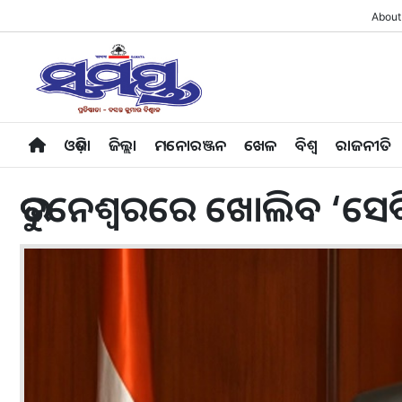
About
ଓଡ଼ିଶା
ଜିଲ୍ଲା
ମନୋରଞ୍ଜନ
ଖେଳ
ବିଶ୍ବ
ରାଜନୀତି
ଭୁବନେଶ୍ବରରେ ଖୋଲିବ ‘ସେବ