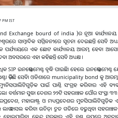
7 PM IST
 and Exchange bourd of india )ର ନୂଆ କାର୍ଯ୍ୟାଳୟ 
ରରେ ସାମ୍ବାଦିକ ସମ୍ମିଳନୀରେ ସୂଚନା ଦେଇଛନ୍ତି ସେବି ଅଧ୍ୟକ୍
 ପ୍ରାଥମିକ ପର୍ଯ୍ୟାୟରେ ଏକ ଛୋଟ କାର୍ଯ୍ୟାଳୟ ଆରମ୍ଭ ହେବ। 
ା ଅବସରରେ ଏହା କହିଛନ୍ତି ସେବି ଅଧ୍ୟକ୍ଷ ।
ିକ SIP ଇନଭେଷ୍ଟମେଣ୍ଟ ବୃଦ୍ଧି ପାଇଛି। ହେଲେ ଇନଭେଷ୍ଟମେଣ୍ଟ କ
ଅଣ୍ଟା ଭିଡ଼ିଛି ସେବି। ଓଡିଶାରେ municipality bond କୁ ଆରମ୍
ୟୁନିସପାଲିଟିଗୁଡ଼ିକ ପାଇଁ ପାଣ୍ଠି ସଂଗ୍ରହ କରିବାର ଏହି ବ୍ୟବସ
 ବର୍ତ୍ତମାନ ସୁଦ୍ଧା ଦେଶର ୨୨ଟି ସହରାଞ୍ଚଳ ପୌର ସଂସ୍ଥା ୩୩ 
ତରପ୍ରଦେଶ, ମହାରାଷ୍ଟ୍ର ଓ ମଧ୍ୟପ୍ରଦେଶର ମୁନସିପାଲିଟିଗୁଡ଼ିକ ଏହ
‌ର ଲାଭ ହାସଲ କରିବା ଉଚିତ୍‌। ଦ୍ରୁତ ଗତିରେ ବଢ଼ୁଥିବା ସହରାଞ୍ଚ
କ ହୋଇପାରିବ। କେନ୍ଦ୍ର ସରକାର ଏହି ବଣ୍ଡ୍ ଉପରେ ଅନୁ