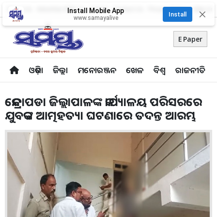
About Us
Advertise With Us
Career
Contact Us
Privacy Policy
Odia Uni
Install Mobile App
✕
Install
www.samayalive
E Paper
ଓଡ଼ିଶା
ଜିଲ୍ଲା
ମନୋରଞ୍ଜନ
ଖେଳ
ବିଶ୍ବ
ରାଜନୀତି
କେନ୍ଦ୍ରାପଡା ଜିଲ୍ଲାପାଳଙ୍କ କାର୍ଯ୍ୟାଳୟ ପରିସରରେ
ଯୁବକଙ୍କ ଆତ୍ମହତ୍ୟା ଘଟଣାରେ ତଦନ୍ତ ଆରମ୍ଭ