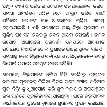
ସମ୍ପୃକ୍ତ ବ୍ୟକ୍ତି ଓ ପରିବାର ସଦସ୍ୟଙ୍କ ସହ ଆଲୋଚନା କରିବ।
ଘଟଣା ସମ୍ପର୍କରେ ସଠିକ୍ ତଥ୍ୟ ସଂଗ୍ରହ କରିବା ପାଇଁ
ପରିବାର ଲୋକଙ୍କ ସହ ଆଲୋଚନା ପ୍ରକ୍ରିୟା ଆରମ୍ଭ
ହୋଇଯାଇଛି । ଏହି ଘଟଣାରେ ଉଭୟ ଜିଲ୍ଲା ପ୍ରଶାସନ ଓ
ପୁଲିସ ପ୍ରଶାସନ ତରଫରୁ ତଦନ୍ତ ଆରମ୍ଭ ହୋଇଛି । ତଦନ୍ତ
ରିପୋର୍ଟ ଆଧାରରେ ପରବର୍ତ୍ତୀ ସମୟରେ ଆବଶ୍ୟକ
ପଦକ୍ଷେପ ନିଆଯିବ ବୋଲି ପ୍ରଶାସନ ପକ୍ଷରୁ ସୂଚନା ମିଳିଛି ।
ଘଟଣାକୁ ନେଇ ଜିଲ୍ଲାରେ ଚର୍ଚ୍ଚା ଜୋର ଧରିଥିବାବେଳେ ତଦନ୍ତ
ରିପୋର୍ଟ ଉପରେ ସମସ୍ତଙ୍କ ନଜର ରହିଛି ।
ସେପଟେ, ଜିଲ୍ଲାପାଳଙ୍କ ଅଫିସ ସିଡ଼ି ରେଲିଂରୁ ଶ୍ରୀଚନ୍ଦନ
ଦରାସଙ୍କ ମୃତଦେହ ମିଳିବା ଦିନକ ପରେ ଅର୍ଥାତ ଶନିବାର
ପୁରା ବିଲ୍ଡିଂ କୁ ଧୂଆପୋଛା କରି ଶୁଦ୍ଧ କରାଯାଇ ଅପରାହ୍ଣରେ
ଉକ୍ତ ସ୍ଥାନରେ ପୂଜାର୍ଚ୍ଚନା କରାଯାଇଥିଲା । ପରେ ଜିଲ୍ଲାପାଳଙ୍କ
କାର୍ଯ୍ୟାଳୟର ପ୍ରବେଶ ଦ୍ୱାରରେ ଶୁଭ କଳସ ସ୍ଥାପନ କରାଯାଇ