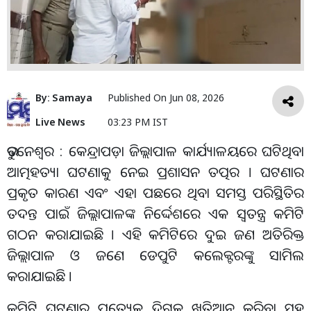
By:
Samaya
Published On
Jun 08, 2026
Live News
03:23 PM IST
ଭୁବନେଶ୍ୱର : କେନ୍ଦ୍ରାପଡ଼ା ଜିଲ୍ଲାପାଳ କାର୍ଯ୍ୟାଳୟରେ ଘଟିଥିବା
ଆତ୍ମହତ୍ୟା ଘଟଣାକୁ ନେଇ ପ୍ରଶାସନ ତତ୍ପର । ଘଟଣାର
ପ୍ରକୃତ କାରଣ ଏବଂ ଏହା ପଛରେ ଥିବା ସମସ୍ତ ପରିସ୍ଥିତିର
ତଦନ୍ତ ପାଇଁ ଜିଲ୍ଲାପାଳଙ୍କ ନିର୍ଦ୍ଦେଶରେ ଏକ ସ୍ୱତନ୍ତ୍ର କମିଟି
ଗଠନ କରାଯାଇଛି । ଏହି କମିଟିରେ ଦୁଇ ଜଣ ଅତିରିକ୍ତ
ଜିଲ୍ଲାପାଳ ଓ ଜଣେ ଡେପୁଟି କଲେକ୍ଟରଙ୍କୁ ସାମିଲ
କରାଯାଇଛି ।
କମିଟି ଘଟଣାର ପ୍ରତ୍ୟେକ ଦିଗକୁ ଖତିଆନ କରିବା ସହ