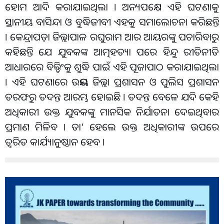
ହୋମ ଆଦି କରାଯାଇଥିଲା । ଅନ୍ୟପକ୍ଷେ ଏହି ଘଟଣାକୁ
ସ୍ଥାନୀୟ ବାସିନ୍ଦା ଓ ବୁଦ୍ଧିଜୀବୀ ଏହକୁ ସମାଲୋଚନା କରିଛନ୍ତି
। କେନ୍ଦ୍ରାପଡ଼ା ଜିଲ୍ଲାପାଳ ରଘୁରାମ ଆର ଆୟରଙ୍କୁ ପଚାରିବାରୁ
କହିଛନ୍ତି ଯେ ଯୁବକଙ୍କ ଆତ୍ମହତ୍ୟା ପରେ ହିନ୍ଦୁ ରୀତିନୀତି
ଆଧାରରେ ବିଲ୍ଡିଂକୁ ଶୁଦ୍ଧି ପାଇଁ ଏହି ପୂଜାପାଠ କରାଯାଇଥିଲା
। ଏହି ଘଟଣାରେ ଉଭୟ ଜିଲ୍ଲା ପ୍ରଶାସନ ଓ ପୁଲିସ ପ୍ରଶାସନ
ତରଫରୁ ତଦନ୍ତ ଆରମ୍ଭ ହୋଇଛି । ତଦନ୍ତ ବେଳେ ଯଦି କେହି
ଅଧିକାରୀ ଉକ୍ତ ଯୁବକଙ୍କୁ ମାନସିକ ନିର୍ଯାତନା ଦେଇଥିବାର
ପ୍ରମାଣ ମିଳିବ । ତା’ ହେଲେ ଉକ୍ତ ଅଧିକାରୀଙ୍କ ଉପରେ
ତ୍ୱରିତ କାର୍ଯ୍ୟାନୁଷ୍ଠାନ ହେବ ।