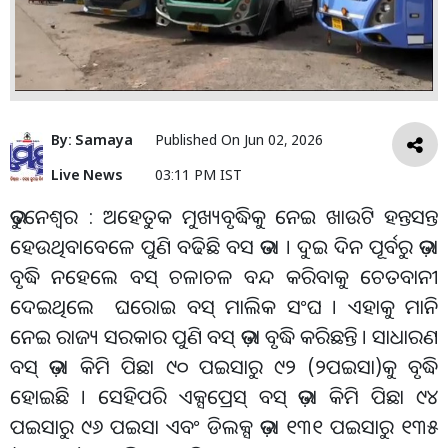
By:
Samaya
Published On
Jun 02, 2026
Live News
03:11 PM IST
ଭୁବନେଶ୍ୱର : ଅହେତୁକ ମୁଖ୍ୟବୃଦ୍ଧିକୁ ନେଇ ଖାଉଟି ହନ୍ତସନ୍ତ
ହେଉଥିବାବେଳେ ପୁଣି ବଢିଛି ବସ ଭଡା । ଦୁଇ ଦିନ ପୂର୍ବରୁ ଭଡ଼ା
ବୃଦ୍ଧି ନହେଲେ ବସ୍ ଚଳାଚଳ ବନ୍ଦ କରିବାକୁ ଚେତବାନୀ
ଦେଇଥିଲେ ଘରୋଇ ବସ୍ ମାଲିକ ସଂଘ । ଏହାକୁ ମାନି
ନେଇ ରାଜ୍ୟ ସରକାର ପୁଣି ବସ୍ ଭଡ଼ା ବୃଦ୍ଧି କରିଛନ୍ତି । ସାଧାରଣ
ବସ୍ ଭଡ଼ା କିମି ପିଛା ୯୦ ପଇସାରୁ ୯୨ (୨ପଇସା)କୁ ବୃଦ୍ଧି
ହୋଇଛି । ସେହିପରି ଏକ୍ସପ୍ରେସ୍ ବସ୍ ଭଡ଼ା କିମି ପିଛା ୯୪
ପଇସାରୁ ୯୬ ପଇସା ଏବଂ ଡିଲକ୍ସ ଭଡ଼ା ୧୩୧ ପଇସାରୁ ୧୩୫