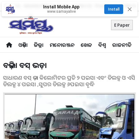
About Us
Advertise With Us
Career
Contact Us
Privacy Policy
Odia Uni
Install Mobile App
✕
Install
www.samayalive
E Paper
ଓଡ଼ିଶା
ଜିଲ୍ଲା
ମନୋରଞ୍ଜନ
ଖେଳ
ବିଶ୍ବ
ରାଜନୀତି
ବଢ଼ିଲା ବସ୍‌ ଭଡ଼ା
ସାଧାରଣ ବସ୍ ଭଡ଼ା କିଲୋମିଟର ପ୍ରତି ୨ ପଇସା ଏବଂ ଡିଲକ୍ସ ଓ ଏସି
ଡିଲକ୍ସ ୪ ପଇସା ,ସୁପର ଡିଲକ୍ସ ୬ପଇସା ବୃଦ୍ଧି