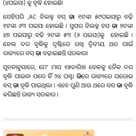
(୪ପଇସା) କୁ ବୃଦ୍ଧି ହୋଇଛି।
ସେହିପରି ,AC ଡିଲକ୍ସ ବସ୍ ଭଡ଼ା ୧ଟଙ୍କା ୫୯ପଇସାରୁ ବଢ଼ି
୧ଟଙ୍କା ୬୩ ପଇସା ହୋଇଛି । ସୁପର ଡିଲକ୍ସ ବସ ଭଡ଼ା ୨ଟଙ୍କା
୪୭ ପଇସାରୁ ବଢ଼ି ୨ଟଙ୍କା ୫୩ (୬ ପଇସା)କୁ ହୋଇଛି ।
ତେଲ ଦର ବୃଦ୍ଧିକୁ ଦୃଷ୍ଟିରେ ରଖି ଦ୍ବିତୀୟ ଥର ପାଇଁ
ରାଜ୍ୟରେ ବସ୍ ଭଡ଼ା ବଢ଼ାଇଛନ୍ତି ସରକାର।
ସୂଚନାନୁସାରେ, ମେ' ମାସ ୧୫ତାରିଖ ବେଳକୁ ତୈଳ ଦର
ବୃଦ୍ଧି ପାଇବା ପରେ ହିଁ ୨୪ ଘଣ୍ଟା ଭିତରେ ରାଜ୍ୟରେ ଘରୋଇ
ବସ୍ ଭଡ଼ା ବୃଦ୍ଧି ପାଇଥିଲା । ଏବେ ପୁଣି ଆଉ ଥରେ ବସ ଭଡା ବୃଦ୍ଧି
କରିଛନ୍ତି ରାଜ୍ୟ ସରକାର ।