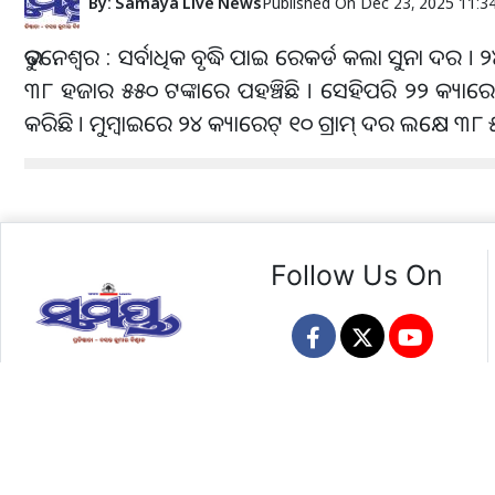
By:
Samaya Live News
Published On
Dec 23, 2025 11:3
ଭୁବନେଶ୍ୱର : ସର୍ବାଧିକ ବୃଦ୍ଧି ପାଇ ରେକର୍ଡ କଲା ସୁନା ଦର । ୨
୩୮ ହଜାର ୫୫୦ ଟଙ୍କାରେ ପହଞ୍ଚିଛି । ସେହିପରି ୨୨ କ୍ୟାରେଟ୍ 
କରିଛି । ମୁମ୍ବାଇରେ ୨୪ କ୍ୟାରେଟ୍ ୧୦ ଗ୍ରାମ୍ ଦର ଲକ୍ଷେ ୩୮
Follow Us On
Copyright © 2025 Ashirbad Prakashan Pvt. Ltd. All Rights Res