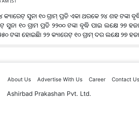
4 AM IST
୪ କ୍ୟାରେଟ୍ ସୁନା ୧୦ ଗ୍ରାମ୍ ପ୍ରତି ଏକା ଥରକେ ୨୪ ଶହ ଟଙ୍କା ବୃଦ
ସୁନା ୧୦ ଗ୍ରାମ ପ୍ରତି ୨୨୦୦ ଟଙ୍କା ବୃଦ୍ଧି ପାଇ ଲକ୍ଷେ ୨୭ ହଜାର
 ୫୫୦ ଟଙ୍କା ହୋଇଛି। ୨୨ କ୍ୟାରେଟ୍ ୧୦ ଗ୍ରାମ୍ ଦର ଲକ୍ଷେ ୨୭ ହଜ
About Us
Advertise With Us
Career
Contact U
Ashirbad Prakashan Pvt. Ltd.
Plot No. 44 & 54, Sector-A,Zone-D, Mancheswar Industrial Estate
Po.: Rasulgarh, Bhubaneswar – 10,
erved.