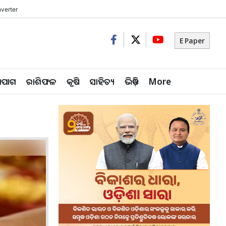
verter
E Paper
ିପାଗ
ରାଶିଫଳ
କୃଷି
ସାହିତ୍ୟ
ଭିଡ଼ିଓ
More