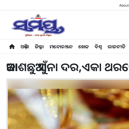
About
ଓଡ଼ିଶା
ଜିଲ୍ଲା
ମନୋରଞ୍ଜନ
ଖେଳ
ବିଶ୍ବ
ରାଜନୀତି
ଆକାଶଛୁଆଁ ସୁନା ଦର,ଏକା ଥରକ