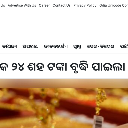
 Us
Advertise With Us
Career
Contact Us
Privacy Policy
Odia Unicode Con
ବାଣିଜ୍ୟ
ଅପରାଧ
ଜୀବନଚର୍ଯ୍ୟା
ସ୍ୱାସ୍ଥ
ଦେଶ- ବିଦେଶ
ପାଣ
େ ୨୪ ଶହ ଟଙ୍କା ବୃଦ୍ଧି ପାଇଲା