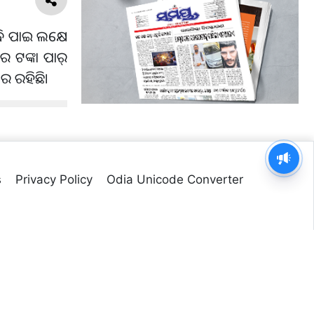
୍ଧି ପାଇ ଲକ୍ଷେ
 ଟଙ୍କା ପାର୍‌
ାର ରହିଛି।
s
Privacy Policy
Odia Unicode Converter
Managed by
Web Odisha