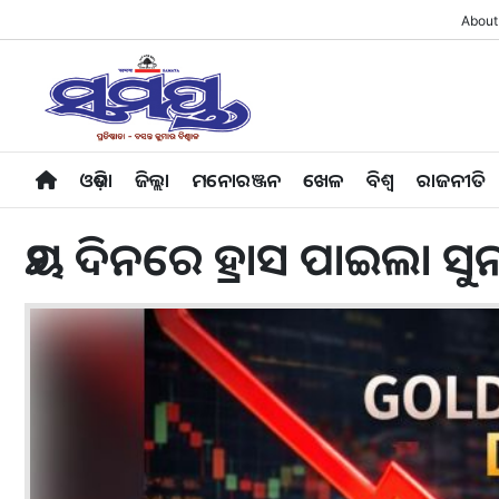
About
ଓଡ଼ିଶା
ଜିଲ୍ଲା
ମନୋରଞ୍ଜନ
ଖେଳ
ବିଶ୍ବ
ରାଜନୀତି
୨ୟ ଦିନରେ ହ୍ରାସ ପାଇଲା ସୁ