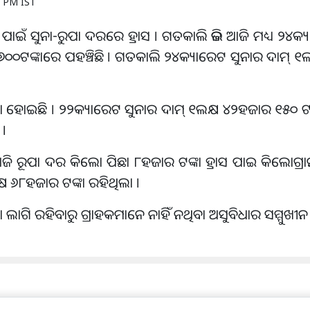
0 PM IST
ଦିନ ପାଇଁ ସୁନା-ରୁପା ଦରରେ ହ୍ରାସ । ଗତକାଲି ଭଳି ଆଜି ମଧ୍ୟ ୨୪କ
ର ୬୦୦ଟଙ୍କାରେ ପହଞ୍ଚିଛି । ଗତକାଲି ୨୪କ୍ୟାରେଟ ସୁନାର ଦାମ୍‌ 
ତା ହୋଇଛି । ୨୨କ୍ୟାରେଟ ସୁନାର ଦାମ୍‌ ୧ଲକ୍ଷ ୪୨ହଜାର ୧୫୦ ଟଙ
 ।
 ରୂପା ଦର କିଲୋ ପିଛା ୮ହଜାର ଟଙ୍କା ହ୍ରାସ ପାଇ କିଲୋଗ୍ରାମ୍‌
ଷ ୬୮ହଜାର ଟଙ୍କା ରହିଥିଲା ।
ାଗି ରହିବାରୁ ଗ୍ରାହକମାନେ ନାହିଁ ନଥିବା ଅସୁବିଧାର ସମ୍ମୁଖୀନ 