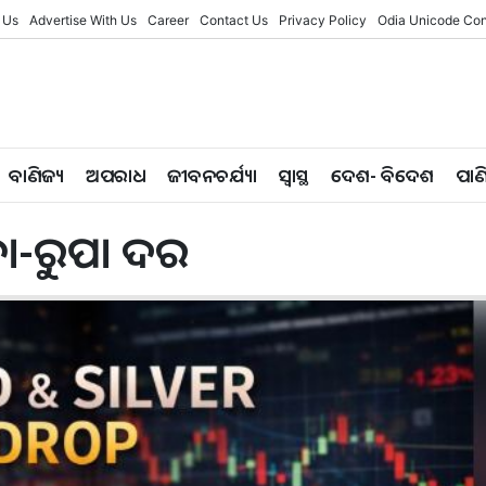
 Us
Advertise With Us
Career
Contact Us
Privacy Policy
Odia Unicode Con
ବାଣିଜ୍ୟ
ଅପରାଧ
ଜୀବନଚର୍ଯ୍ୟା
ସ୍ୱାସ୍ଥ
ଦେଶ- ବିଦେଶ
ପାଣ
ନା-ରୁପା ଦର