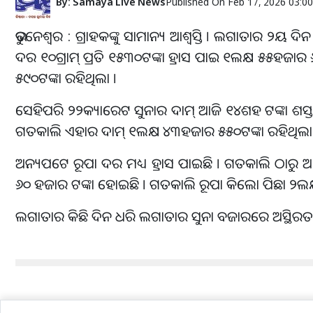
By:
Samaya Live News
Published On
Feb 17, 2026 03:0
ଭୁବନେଶ୍ୱର : ଗ୍ରାହକଙ୍କୁ ସାମାନ୍ୟ ଆଶ୍ୱସ୍ତି । ଲଗାତାର ୨ୟ 
ଦର ୧୦ଗ୍ରାମ୍‌ ପ୍ରତି ୧୫୩୦ଟଙ୍କା ହ୍ରାସ ପାଇ ୧ଲକ୍ଷ ୫୫ହଜା
୫୯୦ଟଙ୍କା ରହିଥିଲା ।
ସେହିପରି ୨୨କ୍ୟାରେଟ ସୁନାର ଦାମ୍‌ ଆଜି ୧୪ଶହ ଟଙ୍କା ଶସ୍
ଗତକାଲି ଏହାର ଦାମ୍‌ ୧ଲକ୍ଷ ୪୩ହଜାର ୫୫୦ଟଙ୍କା ରହିଥିଲା
ଅନ୍ୟପଟେ ରୂପା ଦର ମଧ୍ୟ ହ୍ରାସ ପାଇଛି । ଗତକାଲି ଠାରୁ ଆଜି
୬୦ ହଜାର ଟଙ୍କା ହୋଇଛି । ଗତକାଲି ରୂପା କିଲୋ ପିଛା ୨ଲକ୍
ଲଗାତାର କିଛି ଦିନ ଧରି ଲଗାତାର ସୁନା ବଜାରରେ ଅସ୍ଥିରତା ଲ