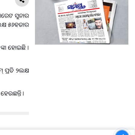
୍ୟାରେଟ ସୁନାର
୧ଲକ୍ଷ ୫୬ହଜାର
୍କା ହୋଇଛି ।
 ପ୍ରତି ୨ଲକ୍ଷ
ହେଉଛନ୍ତି ।