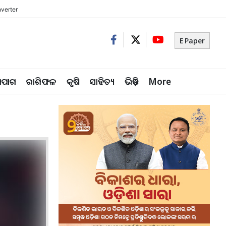
verter
E Paper
ିପାଗ
ରାଶିଫଳ
କୃଷି
ସାହିତ୍ୟ
ଭିଡ଼ିଓ
More