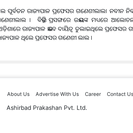
ୁ ଭେଟିଲେ ପୂର୍ବତନ ରାଜ୍ୟପାଳ ପ୍ରଫେସର ଗଣେଶୀଲାଲ। ନବୀନ ନି
 ଗଣେଶୀଲାଲ । ବିଭିନ୍ନ ପ୍ରସଙ୍ଗରେ ଉଭୟଙ୍କ ମଧ୍ୟରେ ଆଲୋ
େ ଓଡ଼ିଶାରେ ରାଜ୍ୟପାଳ ଭାବେ ଦାୟିତ୍ବ ତୁଲାଇଥିଲେ ପ୍ରଫେସର
 ରାଜ୍ୟପାଳ ଥିଲେ ପ୍ରଫେସର ଗଣେଶୀ ଲାଲ ।
About Us
Advertise With Us
Career
Contact U
Ashirbad Prakashan Pvt. Ltd.
Plot No. 44 & 54, Sector-A,Zone-D, Mancheswar Industrial Estate
Po.: Rasulgarh, Bhubaneswar – 10,