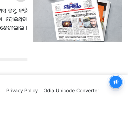
ବାସ ଗସ୍ତ କରି
ଚନା ହୋଇଥିବା
 ଗଣେଶୀଲାଲ ।
s
Privacy Policy
Odia Unicode Converter