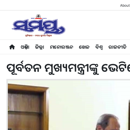
About
ଓଡ଼ିଶା
ଜିଲ୍ଲା
ମନୋରଞ୍ଜନ
ଖେଳ
ବିଶ୍ବ
ରାଜନୀତି
ପୂର୍ବତନ ମୁଖ୍ୟମନ୍ତ୍ରୀଙ୍କୁ ଭ