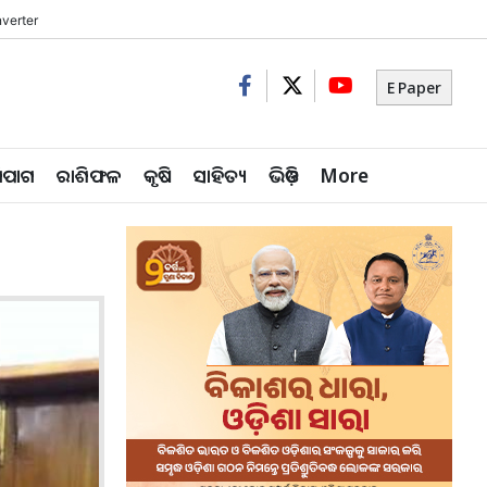
verter
E Paper
ିପାଗ
ରାଶିଫଳ
କୃଷି
ସାହିତ୍ୟ
ଭିଡ଼ିଓ
More