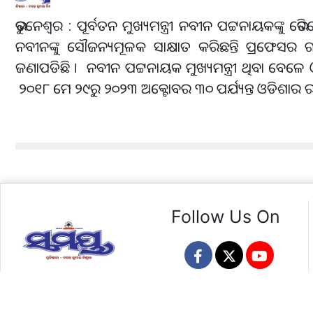
ଭୁବନେଶ୍ୱର : ପୂର୍ବତନ ମୁଖ୍ୟମନ୍ତ୍ରୀ ନବୀନ ପଟ୍ଟନାୟକଙ୍କ
ନବୀନଙ୍କୁ ସୌଜନ୍ୟମୂଳକ ସାକ୍ଷାତ କରିଛନ୍ତି ପ୍ରଫେସର
ଜଣାପଡିଛି । ନବୀନ ପଟ୍ଟନାୟକ ମୁଖ୍ୟମନ୍ତ୍ରୀ ଥିବା ବେଳ
୨୦୧୮ ମେ ୨୯ରୁ ୨୦୨୩ ଅକ୍ଟୋବର ୩୦ ପର୍ଯ୍ୟନ୍ତ ଓଡିଶାର
Follow Us On