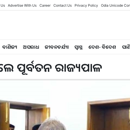
 Us
Advertise With Us
Career
Contact Us
Privacy Policy
Odia Unicode Con
ବାଣିଜ୍ୟ
ଅପରାଧ
ଜୀବନଚର୍ଯ୍ୟା
ସ୍ୱାସ୍ଥ
ଦେଶ- ବିଦେଶ
ପାଣ
େଟିଲେ ପୂର୍ବତନ ରାଜ୍ୟପାଳ