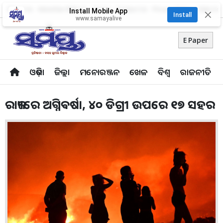
About Us
Advertise With Us
Career
Contact Us
Privacy Policy
Odia Uni
Install Mobile App
✕
Install
www.samayalive
E Paper
ଓଡ଼ିଶା
ଜିଲ୍ଲା
ମନୋରଞ୍ଜନ
ଖେଳ
ବିଶ୍ବ
ରାଜନୀତି
ରାଜ୍ୟରେ ଅଗ୍ନିଵର୍ଷା, ୪୦ ଡିଗ୍ରୀ ଉପରେ ୧୭ ସହର