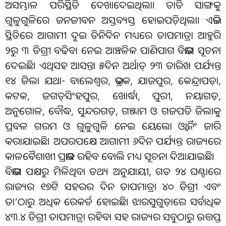
ଅସମ୍ଭାଳ ପରିସ୍ଥିତି ଦେଖାଦେଇଥିଲା। ତାତି ସାଙ୍ଗକୁ
ଗୁଳୁଗୁଳିରେ ଜନଜୀବନ ଅସ୍ତବ୍ୟସ୍ତ ହୋଇପଡ଼ିଥିଲା। ଏଭଳି
ସ୍ଥିତିରେ ଆଗାମୀ ଦୁଇ ତିନିଦିନ ମଧ୍ୟରେ ତାପମାତ୍ରା ଆହୁରି
୨ରୁ ୩ ଡିଗ୍ରୀ ବଢିବା ନେଇ ଆଞ୍ଚଳିକ ପାଣିପାଗ ବିଭାଗ ସୂଚନା
ଦେଇଛି। ଏଥିସହ ଆସନ୍ତା ୫ଦିନ ଅର୍ଥାତ୍‌ ୨୩ ତାରିଖ ପର୍ଯ୍ୟନ୍ତ
୧୪ ଜିଲା ଯଥା- ବାଲେଶ୍ୱର, ଭଦ୍ରକ, ଯାଜପୁର, କେନ୍ଦ୍ରାପଡ଼ା,
କଟକ, ଜଗତ୍‌ସିଂହପୁର, ଖୋର୍ଦ୍ଧା, ପୁରୀ, ନୟାଗଡ଼,
ଅନୁଗୋଳ, ବୌଦ୍ଧ, ସୁନ୍ଦରଗଡ଼, ଗଞ୍ଜାମ ଓ ଗଜପତି ଜିଲାକୁ
ପ୍ରବଳ ଗରମ ଓ ଗୁଳୁଗୁଳି ନେଇ ୟେଲୋ ଓ୍ବାର୍ନିଂ ଜାରି
କରାଯାଇଛି। ଅପରପକ୍ଷେ ଆଗାମୀ ୬ଦିନ ପର୍ଯ୍ୟନ୍ତ ରାଜ୍ୟରେ
କାଳବୈଶାଖୀ ପ୍ରଭାବ ରହିବ ବୋଲି ମଧ୍ୟ ସୂଚନା ଦିଆଯାଇଛି।
ବିଭାଗ ପକ୍ଷରୁ ମିଳିଥିବା ତଥ୍ୟ ଅନୁଯାୟୀ, ଗତ ୨୪ ଘଣ୍ଟାରେ
ରାଜ୍ୟର ୧୭ଟି ସହରର ଦିନ ତାପମାତ୍ରା ୪୦ ଡିଗ୍ରୀ ଏବଂ
ତା’ଠାରୁ ଅଧିକ ରେକର୍ଡ ହୋଇଛି। ଝାରସୁଗୁଡ଼ାରେ ସର୍ବାଧିକ
୪୩.୪ ଡିଗ୍ରୀ ତାପମାତ୍ରା ରହିବା ସହ ରାଜ୍ୟର ସବୁଠାରୁ ଉତ୍ତପ୍ତ