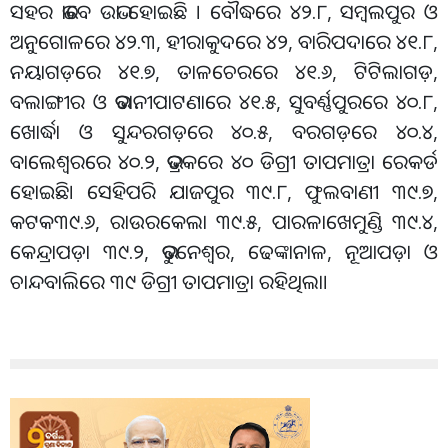
ସହର ଭାବେ ଉଭା ହୋଇଛି । ବୌଦ୍ଧରେ ୪୨.୮, ସମ୍ବଲପୁର ଓ
ଅନୁଗୋଳରେ ୪୨.୩, ହୀରାକୁଦରେ ୪୨, ବାରିପଦାରେ ୪୧.୮,
ନୟାଗଡ଼ରେ ୪୧.୭, ତାଳଚେରରେ ୪୧.୬, ଟିଟିଲାଗଡ଼,
ବଲାଙ୍ଗୀର ଓ ଭବାନୀପାଟଣାରେ ୪୧.୫, ସୁବର୍ଣ୍ଣପୁରରେ ୪୦.୮,
ଖୋର୍ଦ୍ଧା ଓ ସୁନ୍ଦରଗଡ଼ରେ ୪୦.୫, ବରଗଡ଼ରେ ୪୦.୪,
ବାଲେଶ୍ୱରରେ ୪୦.୨, ଭଦ୍ରକରେ ୪୦ ଡିଗ୍ରୀ ତାପମାତ୍ରା ରେକର୍ଡ
ହୋଇଛି। ସେହିପରି ଯାଜପୁର ୩୯.୮, ଫୁଲବାଣୀ ୩୯.୭,
କଟକ୩୯.୬, ରାଉରକେଲା ୩୯.୫, ପାରଳାଖେମୁଣ୍ଡି ୩୯.୪,
କେନ୍ଦ୍ରାପଡ଼ା ୩୯.୨, ଭୁବନେଶ୍ୱର, ଢେଙ୍କାନାଳ, ନୂଆପଡ଼ା ଓ
ଚାନ୍ଦବାଲିରେ ୩୯ ଡିଗ୍ରୀ ତାପମାତ୍ରା ରହିଥିଲା।