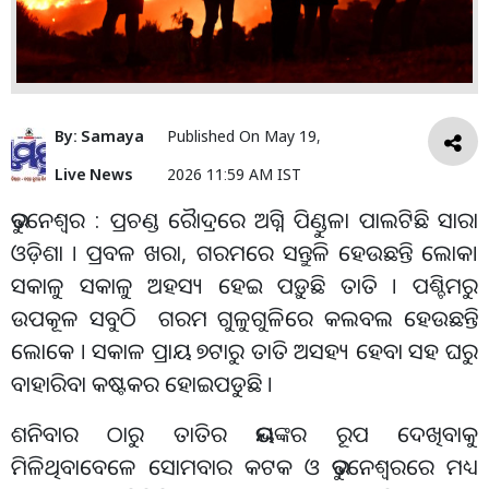
By:
Samaya
Published On
May 19,
Live News
2026 11:59 AM IST
ଭୁବନେଶ୍ୱର : ପ୍ରଚଣ୍ଡ ରୋୖଦ୍ରରେ ଅଗ୍ନି ପିଣ୍ଡୁଳା ପାଲଟିଛି ସାରା
ଓଡ଼ିଶା । ପ୍ରବଳ ଖରା, ଗରମରେ ସନ୍ତୁଳି ହେଉଛନ୍ତି ଲୋକ।
ସକାଳୁ ସକାଳୁ ଅହସ୍ୟ ହେଇ ପଡ଼ୁଛି ତାତି । ପଶ୍ଚିମରୁ
ଉପକୂଳ ସବୁଠି ଗରମ ଗୁଳୁଗୁଳିରେ କଲବଲ ହେଉଛନ୍ତି
ଲୋକେ । ସକାଳ ପ୍ରାୟ ୭ଟାରୁ ତାତି ଅସହ୍ୟ ହେବା ସହ ଘରୁ
ବାହାରିବା କଷ୍ଟକର ହୋଇପଡୁଛି ।
ଶନିବାର ଠାରୁ ତାତିର ଭୟଙ୍କର ରୂପ ଦେଖିବାକୁ
ମିଳିଥିବାବେଳେ ସୋମବାର କଟକ ଓ ଭୁବନେଶ୍ୱରରେ ମଧ୍ୟ