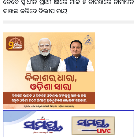
ତେବେ ସ୍ୱାଧୀନ ପ୍ରାର୍ଥୀ ଭାବରେ ମାର୍ଚ୍ଚ ୫ ତାରିଖରେ ନାମାଙ୍କନ
ଦାଖଲ କରିବେ ଦିଲୀପ ରାୟ