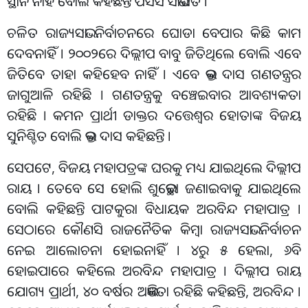
ସ୍ଥାନ ନାହିଁ ବୋଲି କହିଛନ୍ତି ପିସିସି ସଭାପତି ।
ଚଳିତ ରାଜ୍ୟସଭା ନିର୍ବାଚନରେ ଘୋଡା ବେପାର କିଛି କାମ
ଦେବନାହିଁ । ୨୦୦୨ରେ ଦିଲ୍ଲୀପ ବାବୁ ଜିତିଥିଲେ ବୋଲି ଏବେ
ଜିତିବେ ତାହା କହିହେବ ନାହିଁ । ଏବେ ଭକ୍ତ ଦାସ ଗଣତନ୍ତ୍ରର
ଜାଗୁଆଳି ରହିଛି । ଗଣତନ୍ତ୍ରକୁ ବଞ୍ଚେଇବାର ଆବଶ୍ୟକତା
ରହିଛି । କମନ ପ୍ରାର୍ଥୀ ଡାକ୍ତର ଦତ୍ତେଶ୍ବର ହୋତାଙ୍କ ବିଜୟ
ସୁନିଶ୍ଚିତ ବୋଲି ଭକ୍ତ ଦାସ କହିଛନ୍ତି ।
ସେପଟେ, ବିଜୟ ମହାପତ୍ରଙ୍କ ଘରକୁ ମଧ୍ୟ ଯାଇଥିଲେ ଦିଲ୍ଲୀପ
ରାୟ । ତେବେ ସେ ହୋଲି ଶୁଭେଚ୍ଛା ଜଣାଇବାକୁ ଯାଇଥିଲେ
ବୋଲି କହିଛନ୍ତି ପାଟକୁରା ବିଧାୟକ ଅରବିନ୍ଦ ମହାପାତ୍ର ।
ସେଠାରେ କୌଣସି ରାଜନୈତିକ କିମ୍ବା ରାଜ୍ୟସଭା ନିର୍ବାଚନ
ନେଇ ଆଲୋଚନା ହୋଇନାହିଁ । ୪ରୁ ୫ ହେଲା, ୬ବି
ହୋଇପାରେ କହିଲେ ଅରବିନ୍ଦ ମହାପାତ୍ର । ଦିଲ୍ଲୀପ ରାୟ
ଯୋଗ୍ୟ ପ୍ରାର୍ଥୀ, ୪୦ ବର୍ଷର ଅଭିଜ୍ଞତା ରହିଛି କହିଛନ୍ତି, ଅରବିନ୍ଦ ।