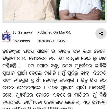
By:
Samaya
Published On
Mar 04,
Live News
2026 08:21 PM IST
ଭୁବନେଶ୍ଵର: ପିସିସି ସଭାପତି ଭକ୍ତ ଦାସଙ୍କ ସହ କଥା ହେଲେ
ଦିଲ୍ଲୀପ ରାୟ। ଫୋନରେ କଥା ହୋଇ ଥିବା ନେଇ ଭକ୍ତ ଦାସ
କହିଛନ୍ତି I ‘ସେ ମୋର ବନ୍ଧୁ; ଶେଷ ମୁହୂର୍ତ୍ତରେ କାହିଁକି
ସ୍ୱାଧୀନ ପ୍ରାର୍ଥୀ ହେଲେ ଜାଣିନି । ମୁଁ ପୂର୍ବରୁ ତାଙ୍କୁ ବିଜେଡି
ଏବଂ କଂଗ୍ରେସ ପ୍ରାର୍ଥୀ ହେବାକୁ କହିଥିଲି । କିନ୍ତୁ ସିଏ କିଛି
ଉତ୍ତର ଦେଇନଥିଲେ । ଏବେ ସ୍ୱାଧୀନ ପ୍ରାର୍ଥୀ ହେଉଛନ୍ତି।
ଶେଷ ମୁହୂର୍ତ୍ତରେ ମୋତେ ସହଯୋଗ ମାଗିଲେ ମୁଁ କିଛି
କରିପାରିବି ନାହିଁ’।ଏହା ବିଚାରଗତ ଲଢେଇ, ଏଠି ସମ୍ପର୍କର