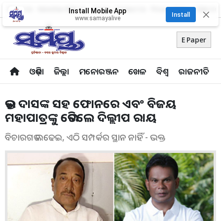
About Us
Advertise With Us
Career
Contact Us
Privacy Policy
Odia Uni
Install Mobile App
✕
Install
www.samayalive
E Paper
ଓଡ଼ିଶା
ଜିଲ୍ଲା
ମନୋରଞ୍ଜନ
ଖେଳ
ବିଶ୍ବ
ରାଜନୀତି
ଭକ୍ତ ଦାସଙ୍କ ସହ ଫୋନରେ ଏବଂ ବିଜୟ
ମହାପାତ୍ରଙ୍କୁ ଭେଟିଲେ ଦିଲ୍ଲୀପ ରାୟ
ବିଚାରଗତ ଲଢେଇ, ଏଠି ସମ୍ପର୍କର ସ୍ଥାନ ନାହିଁ - ଭକ୍ତ