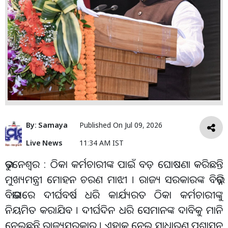
By:
Samaya
Published On
Jul 09, 2026
Live News
11:34 AM IST
ଭୁବନେଶ୍ୱର : ଠିକା କର୍ମଚାରୀଙ୍କ ପାଇଁ ବଡ଼ ଘୋଷଣା କରିଛନ୍ତି
ମୁଖ୍ୟମନ୍ତ୍ରୀ ମୋହନ ଚରଣ ମାଝୀ । ରାଜ୍ୟ ସରକାରଙ୍କ ବିଭିନ୍ନ
ବିଭାଗରେ ଦୀର୍ଘବର୍ଷ ଧରି କାର୍ଯ୍ୟରତ ଠିକା କର୍ମଚାରୀଙ୍କୁ
ନିୟମିତ କରାଯିବ । ଦୀର୍ଘଦିନ ଧରି ସେମାନଙ୍କ ଦାବିକୁ ମାନି
ନେଇଛନ୍ତି ରାଜ୍ୟସରକାର । ଏହାକୁ ନେଇ ସାଧାରଣ ପ୍ରଶାସନ