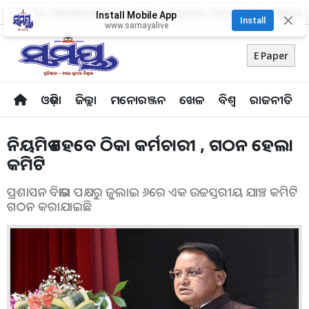
About Us
Advertise With Us
Career
Contact Us
Privacy Policy
Odia Uni
Install Mobile App
✕
Install
www.samayalive
E Paper
ଓଡ଼ିଶା
ଜିଲ୍ଲା
ମନୋରଞ୍ଜନ
ଖେଳ
ବିଶ୍ବ
ରାଜନୀତି
ନିୟମିତ ହେବେ ଠିକା କର୍ମଚାରୀ , ଗଠନ ହେଲା
କମିଟି
ପ୍ରଶାସନ ବିଭାଗ ପକ୍ଷରୁ ଜୁଲାଇ ୬ରେ ଏକ ଉଚ୍ଚସ୍ତରୀୟ ଯାଞ୍ଚ କମିଟି
ଗଠନ କରାଯାଇଛି