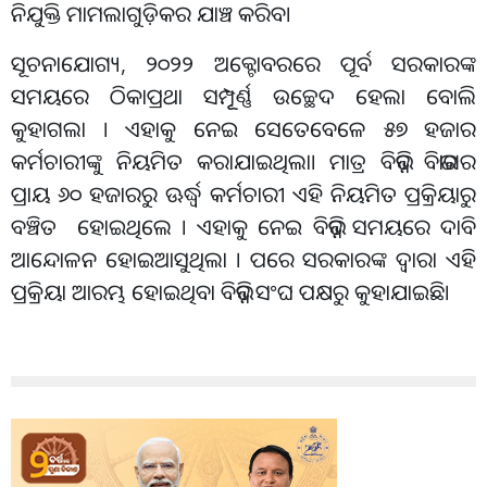
ନିଯୁକ୍ତି ମାମଲାଗୁଡ଼ିକର ଯାଞ୍ଚ କରିବ।
ସୂଚନାଯୋଗ୍ୟ, ୨୦୨୨ ଅକ୍ଟୋବରରେ ପୂର୍ବ ସରକାରଙ୍କ
ସମୟରେ ଠିକାପ୍ରଥା ସମ୍ପୂୂର୍ଣ୍ଣ ଉଚ୍ଛେଦ ହେଲା ବୋଲି
କୁହାଗଲା । ଏହାକୁ ନେଇ ସେତେବେଳେ ୫୭ ହଜାର
କର୍ମଚାରୀଙ୍କୁ ନିୟମିତ କରାଯାଇଥିଲା। ମାତ୍ର ବିଭିନ୍ନ ବିଭାଗର
ପ୍ରାୟ ୬୦ ହଜାରରୁ ଊର୍ଦ୍ଧ୍ୱ କର୍ମଚାରୀ ଏହି ନିୟମିତ ପ୍ରକ୍ରିୟାରୁ
ବଞ୍ଚିତ ହୋଇଥିଲେ । ଏହାକୁ ନେଇ ବିଭିନ୍ନ ସମୟରେ ଦାବି
ଆନ୍ଦୋଳନ ହୋଇଆସୁଥିଲା । ପରେ ସରକାରଙ୍କ ଦ୍ୱାରା ଏହି
ପ୍ରକ୍ରିୟା ଆରମ୍ଭ ହୋଇଥିବା ବିଭିନ୍ନ ସଂଘ ପକ୍ଷରୁ କୁହାଯାଇଛି।