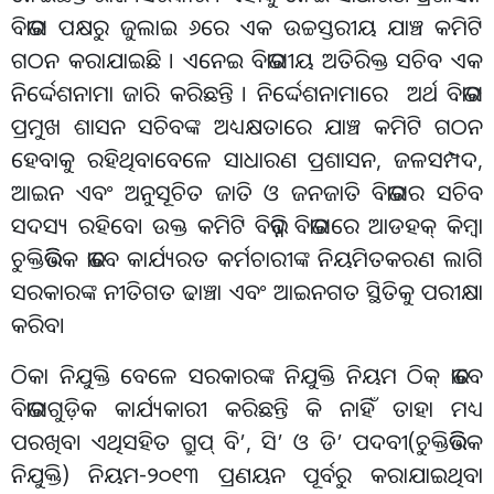
ବିଭାଗ ପକ୍ଷରୁ ଜୁଲାଇ ୬ରେ ଏକ ଉଚ୍ଚସ୍ତରୀୟ ଯାଞ୍ଚ କମିଟି
ଗଠନ କରାଯାଇଛି । ଏନେଇ ବିଭାଗୀୟ ଅତିରିକ୍ତ ସଚିବ ଏକ
ନିର୍ଦ୍ଦେଶନାମା ଜାରି କରିଛନ୍ତି । ନିର୍ଦ୍ଦେଶନାମାରେ ଅର୍ଥ ବିଭାଗ
ପ୍ରମୁଖ ଶାସନ ସଚିବଙ୍କ ଅଧ୍ୟକ୍ଷତାରେ ଯାଞ୍ଚ କମିଟି ଗଠନ
ହେବାକୁ ରହିଥିବାବେଳେ ସାଧାରଣ ପ୍ରଶାସନ, ଜଳସମ୍ପଦ,
ଆଇନ ଏବଂ ଅନୁସୂଚିତ ଜାତି ଓ ଜନଜାତି ବିଭାଗର ସଚିବ
ସଦସ୍ୟ ରହିବେ। ଉକ୍ତ କମିଟି ବିଭିନ୍ନ ବିଭାଗରେ ଆଡହକ୍‌ କିମ୍ବା
ଚୁକ୍ତିଭିତ୍ତିକ ଭାବେ କାର୍ଯ୍ୟରତ କର୍ମଚାରୀଙ୍କ ନିୟମିତକରଣ ଲାଗି
ସରକାରଙ୍କ ନୀତିଗତ ଢାଞ୍ଚା ଏବଂ ଆଇନଗତ ସ୍ଥିତିକୁ ପରୀକ୍ଷା
କରିବ।
ଠିକା ନିଯୁକ୍ତି ବେଳେ ସରକାରଙ୍କ ନିଯୁକ୍ତି ନିୟମ ଠିକ୍‌ ଭାବେ
ବିଭାଗଗୁଡ଼ିକ କାର୍ଯ୍ୟକାରୀ କରିଛନ୍ତି କି ନାହିଁ ତାହା ମଧ୍ୟ
ପରଖିବ। ଏଥିସହିତ ଗ୍ରୁପ୍‌ ବି’, ସି’ ଓ ଡି’ ପଦବୀ(ଚୁକ୍ତିଭିତ୍ତିକ
ନିଯୁକ୍ତି) ନିୟମ-୨୦୧୩ ପ୍ରଣୟନ ପୂର୍ବରୁ କରାଯାଇଥିବା