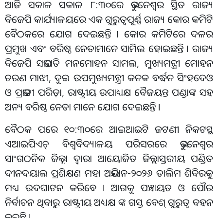
ଆଜି ସକାଳ ସକାଳ ୮:୩୦ରେ ଭୁବନେଶ୍ବର ସ୍ଥିତ ରାଜ୍ୟ
ବିଜେପି କାର୍ଯ୍ୟାଳୟରେ ଏକ ଗୁରୁତ୍ୱପୂର୍ଣ୍ଣ ରାଜ୍ୟ କୋର କମିଟି
ବୈଠକରେ ଯୋଗ ଦେଇଛନ୍ତି । କୋର କମିଟିରେ ଦଳର
ପ୍ରମୁଖ ଏବଂ ବରିଷ୍ଠ ନେତାମାନେ ସାମିଲ ହୋଇଛନ୍ତି । ରାଜ୍ୟ
ବିଜେପି ସଭାପତି ମନମୋହନ ସାମଲ, ମୁଖ୍ୟମନ୍ତ୍ରୀ ମୋହନ
ଚରଣ ମାଝୀ, ଦୁଇ ଉପମୁଖ୍ୟମନ୍ତ୍ରୀ କନକ ବର୍ଦ୍ଧନ ସିଂହଦେଓ
ଓ ପ୍ରଭାତୀ ପରିଡ଼ା, ରାଷ୍ଟ୍ରୀୟ ଉପାଧ୍ୟକ୍ଷ ବୈଜୟନ୍ତ ପଣ୍ଡାଙ୍କ ସହ
ଅନ୍ୟ ବରିଷ୍ଠ ନେତା ମାନେ ଯୋଗ ଦେଇଛନ୍ତି ।
ବୈଠକ ପରେ ୧୦:୩୦ରେ ଆଇଆଇଟି ଜଟଣୀ ନିକଟସ୍ଥ
ଏଆଇପିଏଚ୍ ବିଶ୍ୱବିଦ୍ୟାଳୟ ପରିସରରେ ଭୁବନେଶ୍ୱର
ସାଂଗଠନିକ ଜିଲ୍ଲା ଦ୍ୱାରା ଆୟୋଜିତ ଜିଲ୍ଲାସ୍ତରୀୟ ପଣ୍ଡିତ
ଦୀନଦୟାଲ ପ୍ରଶିକ୍ଷଣ ମହା ଅଭିଯାନ-୨୦୨୬ ତାଲିମ ଶିବିରକୁ
ମଧ୍ୟ ଉଦଘାଟନ କରିବେ । ଆଗକୁ ପଞ୍ଚାୟତ ଓ ପୌର
ନିର୍ବାଚନ ଥିବାରୁ ରାଷ୍ଟ୍ରୀୟ ଅଧ୍ୟକ୍ଷ ଙ୍କ ଗସ୍ତ ବେଶ୍ ଗୁରୁତ୍ବ ବହନ
କରୁଛି ।