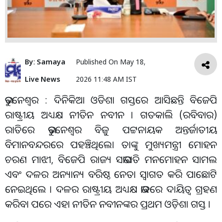
By:
Samaya
Published On
May 18,
Live News
2026 11:48 AM IST
ଭୁବନେଶ୍ୱର : ଦିନିକିଆ ଓଡିଶା ଗସ୍ତରେ ଆସିଛନ୍ତି ବିଜେପି
ରାଷ୍ଟ୍ରୀୟ ଅଧ୍ୟକ୍ଷ ନୀତିନ ନବୀନ । ଗତକାଲି (ରବିବାର)
ରାତିରେ ଭୁବନେଶ୍ୱର ବିଜୁ ପଟ୍ଟନାୟକ ଅନ୍ତର୍ଜାତୀୟ
ବିମାନବନ୍ଦରରେ ପହଞ୍ଚିଥିଲେ। ତାଙ୍କୁ ମୁଖ୍ୟମନ୍ତ୍ରୀ ମୋହନ
ଚରଣ ମାଝୀ, ବିଜେପି ରାଜ୍ୟ ସଭାପତି ମନମୋହନ ସାମଲ
ଏବଂ ଦଳର ଅନ୍ୟାନ୍ୟ ବରିଷ୍ଠ ନେତା ସ୍ୱାଗତ କରି ପାଛୋଟି
ନେଇଥିଲେ । ଦଳର ରାଷ୍ଟ୍ରୀୟ ଅଧ୍ୟକ୍ଷ ଭାବରେ ଦାୟିତ୍ୱ ଗ୍ରହଣ
କରିବା ପରେ ଏହା ନୀତିନ ନବୀନଙ୍କର ପ୍ରଥମ ଓଡ଼ିଶା ଗସ୍ତ ।