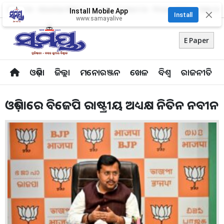
About Us
Advertise With Us
Career
Contact Us
Privacy Policy
Odia Uni
Install Mobile App
✕
Install
www.samayalive
E Paper
ଓଡ଼ିଶା
ଜିଲ୍ଲା
ମନୋରଞ୍ଜନ
ଖେଳ
ବିଶ୍ବ
ରାଜନୀତି
ଓଡ଼ିଶାରେ ବିଜେପି ରାଷ୍ଟ୍ରୀୟ ଅଧ୍ୟକ୍ଷ ନିତିନ ନବୀନ