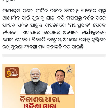
କାର୍ଯ୍ୟକ୍ରମ ପରେ, ନୀତିନ ନବୀନ ଅପରାହ୍ନ ୧.୧୫ରେ ପ୍ରଭୁଙ୍କ
ଆଶୀର୍ବାଦ ପାଇଁ ପୁରୀକୁ ଯାତ୍ରା କରି ମହାପ୍ରଭୁଙ୍କ ଦର୍ଶନ ପରେ
ସାଂସଦ ସମ୍ବିତ ପାତ୍ରଙ୍କ ବାସଭବନରେ 'ମହାପ୍ରସାଦ' ସେବନ
କରିବେ । ଏହାପରେ ସେଠାରେ ଅନ୍ୟାନ୍ୟ କାର୍ଯ୍ୟକ୍ରମରେ
ଯୋଗ ଦେବେ । ବିଜେପି ରାଷ୍ଟ୍ରୀୟ ଅଧ୍ୟକ୍ଷଙ୍କ ଗସ୍ତକୁ ଦୃଷ୍ଟିରେ
ରଖି ସୁରକ୍ଷା ବ୍ୟବସ୍ଥା ମଧ୍ୟ କଡ଼ାକଡି କରାଯାଇଛି ।