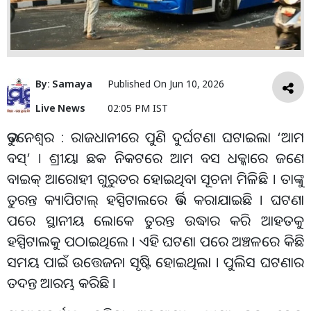
By:
Samaya
Published On
Jun 10, 2026
Live News
02:05 PM IST
ଭୁବନେଶ୍ୱର : ରାଜଧାନୀରେ ପୁଣି ଦୁର୍ଘଟଣା ଘଟାଇଲା ‘ଆମ
ବସ୍’ । ଶ୍ରୀୟା ଛକ ନିକଟରେ ଆମ ବସ ଧକ୍କାରେ ଜଣେ
ବାଇକ୍ ଆରୋହୀ ଗୁରୁତର ହୋଇଥିବା ସୂଚନା ମିଳିଛି । ତାଙ୍କୁ
ତୁରନ୍ତ କ୍ୟାପିଟାଲ୍ ହସ୍ପିଟାଲରେ ଭର୍ତ୍ତି କରାଯାଇଛି । ଘଟଣା
ପରେ ସ୍ଥାନୀୟ ଲୋକେ ତୁରନ୍ତ ଉଦ୍ଧାର କରି ଆହତକୁ
ହସ୍ପିଟାଲକୁ ପଠାଇଥିଲେ । ଏହି ଘଟଣା ପରେ ଅଞ୍ଚଳରେ କିଛି
ସମୟ ପାଇଁ ଉତ୍ତେଜନା ସୃଷ୍ଟି ହୋଇଥିଲା । ପୁଲିସ ଘଟଣାର
ତଦନ୍ତ ଆରମ୍ଭ କରିଛି ।