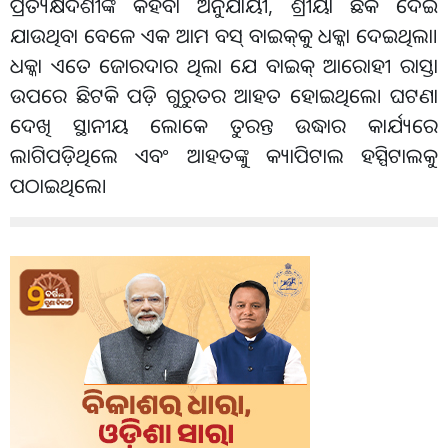
ପ୍ରତ୍ୟକ୍ଷଦର୍ଶୀଙ୍କ କହିବା ଅନୁଯାୟୀ, ଶ୍ରୀୟା ଛକ ଦେଇ
ଯାଉଥିବା ବେଳେ ଏକ ଆମ ବସ୍ ବାଇକ୍‌କୁ ଧକ୍କା ଦେଇଥିଲା।
ଧକ୍କା ଏତେ ଜୋରଦାର ଥିଲା ଯେ ବାଇକ୍‌ ଆରୋହୀ ରାସ୍ତା
ଉପରେ ଛିଟକି ପଡ଼ି ଗୁରୁତର ଆହତ ହୋଇଥିଲେ। ଘଟଣା
ଦେଖି ସ୍ଥାନୀୟ ଲୋକେ ତୁରନ୍ତ ଉଦ୍ଧାର କାର୍ଯ୍ୟରେ
ଲାଗିପଡ଼ିଥିଲେ ଏବଂ ଆହତଙ୍କୁ କ୍ୟାପିଟାଲ ହସ୍ପିଟାଲକୁ
ପଠାଇଥିଲେ।