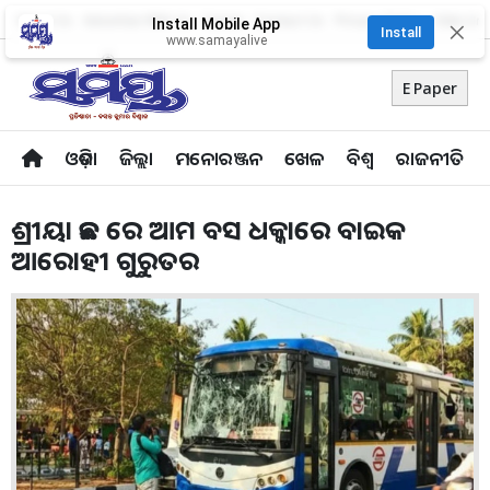
About Us
Advertise With Us
Career
Contact Us
Privacy Policy
Odia Uni
Install Mobile App
✕
Install
www.samayalive
E Paper
ଓଡ଼ିଶା
ଜିଲ୍ଲା
ମନୋରଞ୍ଜନ
ଖେଳ
ବିଶ୍ବ
ରାଜନୀତି
ଶ୍ରୀୟା ଛକ ରେ ଆମ ବସ ଧକ୍କାରେ ବାଇକ
ଆରୋହୀ ଗୁରୁତର