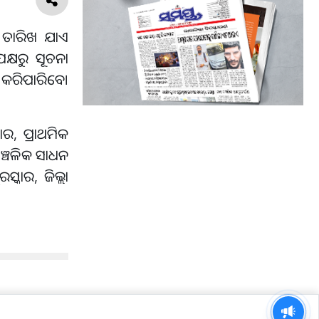
୫ ତାରିଖ ଯାଏ
କ୍ଷରୁ ସୂଚନା
 କରିପାରିବେ।
ାର, ପ୍ରାଥମିକ
ଆଞ୍ଚଳିକ ସାଧନ
୍କାର, ଜିଲ୍ଲା