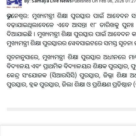
By:
Samaya Live News
Published On
Feb 06, 2026 01:2
ଭୁବନେଶ୍ୱର: ମୁଖ୍ୟମନ୍ତ୍ରୀ ଶିକ୍ଷା ପୁରସ୍କାର ପାଇଁ ଆବେ
ବଢ଼ାଯାଇଥିଲାବେଳେ ଏବେ ଆସନ୍ତା ୧୮ ତାରିଖକୁ ପୁନଃ ବୃ
ଦିଆଯାଇଛି । ମୁଖ୍ୟମନ୍ତ୍ରୀ ଶିକ୍ଷା ପୁରସ୍କାର ପାଇଁ 
ମୁଖ୍ୟମନ୍ତ୍ରୀ ଶିକ୍ଷା ପୁରସ୍କାରର ୱେବସାଇଟରେ ସମସ୍ତ ସୂଚନା 
ସୂଚନାନୁସାରେ, ମୁଖ୍ୟମନ୍ତ୍ରୀ ଶିକ୍ଷା ପୁରସ୍କାର ଅଧୀନରେ ମ
ବିଦ୍ୟାଳୟ ଏବଂ ପ୍ରାଥମିକ ବିଦ୍ୟାଳୟର ଶିକ୍ଷକ ପୁରସ୍କାର, ପୁର
କେନ୍ଦ୍ର ସଂଯୋଜକ (ସିଆରସିସି) ପୁରସ୍କାର, ଜିଲ୍ଲା ଶିକ୍ଷା ଅ
ପୁରସ୍କାର, ବ୍ଲକ ପୁରସ୍କାର, ଜିଲା ଶିକ୍ଷା ଓ ପ୍ରଶିକ୍ଷଣ ପ୍ରତିଷ୍