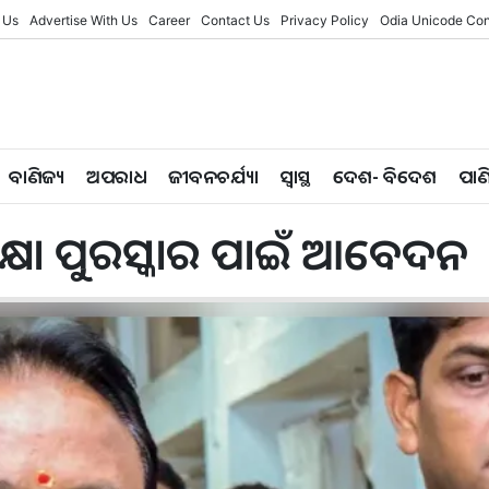
 Us
Advertise With Us
Career
Contact Us
Privacy Policy
Odia Unicode Con
ବାଣିଜ୍ୟ
ଅପରାଧ
ଜୀବନଚର୍ଯ୍ୟା
ସ୍ୱାସ୍ଥ
ଦେଶ- ବିଦେଶ
ପାଣ
 ଶିକ୍ଷା ପୁରସ୍କାର ପାଇଁ ଆବେଦନ