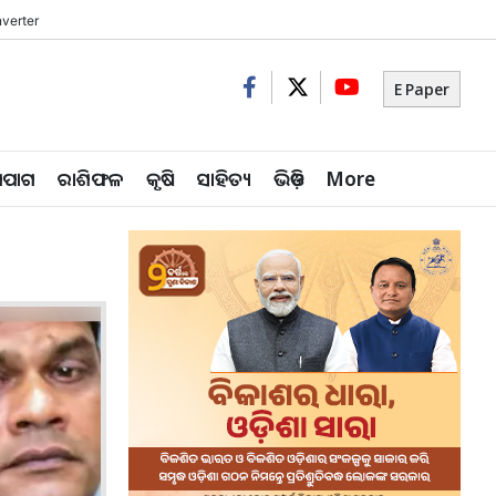
verter
E Paper
ିପାଗ
ରାଶିଫଳ
କୃଷି
ସାହିତ୍ୟ
ଭିଡ଼ିଓ
More