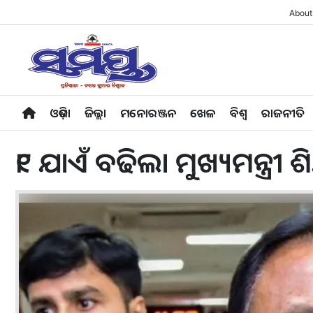
About
ଓଡ଼ିଶା
ଜିଲ୍ଲା
ମନୋରଞ୍ଜନ
ଖେଳ
ବିଶ୍ବ
ରାଜନୀତି
୧୮ ଯାଏଁ ବଢିଲା ମୁଖ୍ୟମନ୍ତ୍ରୀ