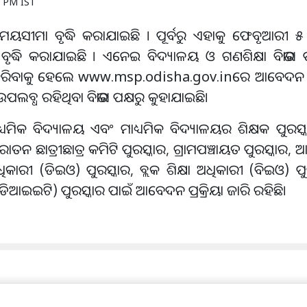
7 PM IST
ଦନ ସମୟସୀମା ବୃଦ୍ଧି କରାଯାଇଛି । ପୂର୍ବରୁ ଏହାକୁ ଫେବୃଆରୀ 
ଦ୍ଧି କରାଯାଇଛି । ଏନେଇ ବିଦ୍ୟାଳୟ ଓ ଗଣଶିକ୍ଷା ବିଭାଗ ପ
ଆବେଦନ କରିବାକୁ ହେଲେ www.msp.odisha.gov.inରେ ଆବେଦନ
ଉପଲବ୍ଧ ରହିଥିବା ବିଭାଗ ପକ୍ଷରୁ କୁହାଯାଇଛି।
ାଧ୍ୟମିକ ବିଦ୍ୟାଳୟ ଏବଂ ମାଧ୍ୟମିକ ବିଦ୍ୟାଳୟର ଶିକ୍ଷକ ପୁରସ୍କ
ାତନ ଛାତ୍ରୀଛାତ୍ର କମିଟି ପୁରସ୍କାର, ଗ୍ରାମପଞ୍ଚାୟତ ପୁରସ୍କାର, 
ଧିକାରୀ (ଡିଇଓ) ପୁରସ୍କାର, ବ୍ଲକ ଶିକ୍ଷା ଅଧିକାରୀ (ବିଇଓ) ପୁରସ
ଠାନ (ଡିଆଇଇଟି) ପୁରସ୍କାର ପାଇଁ ଆବେଦନ ପ୍ରକ୍ରିୟା ଜାରି ରହିଛି।