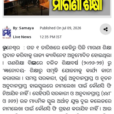
By:
Samaya
Published On
Jul 09, 2026
Live News
12:35 PM IST
ଭୁବନେଶ୍ୱର : ଗତ ୧ ତାରିଖରେ କେଜିରୁ ପିଜି ମାଗଣା ଶିକ୍ଷା
ପ୍ରଦାନ କରିବାକୁ ରାଜ୍ୟ କ୍ୟାବିନେଟ ଅନୁମୋଦିତ ହୋଇଥିଲା
। ଗଣଶିକ୍ଷା ବିଭାଗରେ ଚଳିତ ଶିକ୍ଷାବର୍ଷ (୨୦୨୬-୨୭) ରୁ
‘ଜ୍ଞାନୋଦୟ- ଶିକ୍ଷାରୁ ସମୃଦ୍ଧି ଯୋଜନାକୁ କାର୍ଯ୍ୟ କାରୀ
କରାଗଲା । ସମସ୍ତ ସରକାରୀ, ପୂର୍ଣ୍ଣ ଅନୁଦାନପ୍ରାପ୍ତ ଓ ନୂତନ
ଅନୁଦାନପ୍ରାପ୍ତ ହାଇସ୍କୁଲରେ ନାମଲେଖା ପାଇଁ କୌଣସି ଫି
ନିଆଯିବ ନାହିଁ । ସେହିପରି ସରକାରୀ ଓ ଅନୁଦାନପ୍ରାପ୍ତ (୪୪୮
ଓ ୬୬୨) ଉଚ୍ଚ ମାଧ୍ୟମିକ ସ୍କୁଲ ଅର୍ଥାତ୍ ଯୁକ୍ତ ଦୁଇ କଲେଜରେ
ନାମଲେଖା ପାଇଁ କୌଣସି ଫି ଗ୍ରହଣ କରାଯିବ ନାହିଁ । ଆଉ