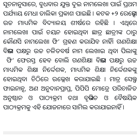
ସୂଚନାନୁସାରେ, ବୁଧବାର ଯୁକ୍ତ ଦୁଇ ନାମଲେଖା ପାଇଁ ପ୍ରଥମ
ପର୍ଯ୍ୟାୟ ମେଧା ତାଲିକା ପ୍ରକାଶ ପାଇଛି । କଟକ +୨ ରେଭେନ୍ସା
ଉଚ୍ଚ ମାଧ୍ୟମିକ ବିଦ୍ୟାଳୟ ଶୀର୍ଷରେ ରହିଛି । ଏଥିରେ
ନାମଲେଖା ପାଇଁ ଚୟନ ହୋଇଥିବା ଛାତ୍ର ଛାତ୍ରୀଙ୍କ ଠାରୁ
କୌଣସି ନାମଲେଖା ଫି’ ଗ୍ରହଣ କରାଯିବ ନାହିଁ। ଗଣଶିକ୍ଷା
ବିଭାଗ ପକ୍ଷରୁ ଉଚ୍ଚ ଚଳିତବର୍ଷ ନାମ ଲେଖାଇ ଥିବା ପିଲାଙ୍କୁ
ଫି’ ଫେରସ୍ତ ହେବ ବୋଲି ଗଣଶିକ୍ଷା ବିଭାଗ ପକ୍ଷରୁ ଉଚ୍ଚ
ମାଧ୍ୟମିକ ଶିକ୍ଷା ନିର୍ଦ୍ଦେଶକ, ମାଧ୍ୟମିକ ଶିକ୍ଷା ନିର୍ଦ୍ଦେଶକଙ୍କୁ
ହୋଇଥିବା ଚିଠିରେ ଉଲ୍ଲେଖ କରାଯାଇଛି । ମାତ୍ର ସେଲ୍ଫ
ଫାଇନାନ୍ସ, ଅଣ ଅନୁଦାନପ୍ରାପ୍ତ, ପିପିପି ମୋଡ୍ରେ ପରିଚାଳିତ
ଅନୁଷ୍ଠାନ ଓ ପାଠ୍ୟକ୍ରମ ତଥା ବୃଭିଗତ ଓ ବୈଷୟିକ
ପାଠ୍ୟକ୍ରମକୁ ଏହି ଯୋଜନାରେ ସାମିଲ କରାଯାଇନାହିଁ ।