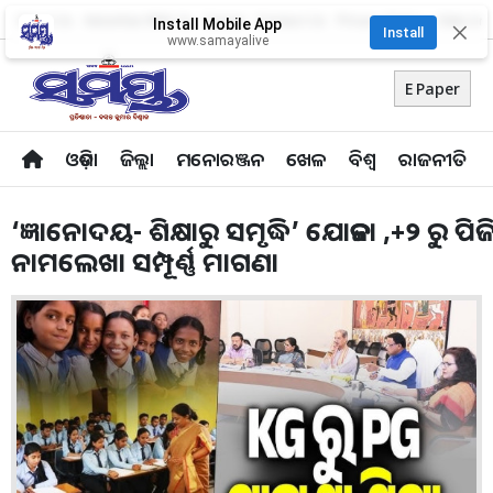
About Us
Advertise With Us
Career
Contact Us
Privacy Policy
Odia Uni
Install Mobile App
✕
Install
www.samayalive
E Paper
ଓଡ଼ିଶା
ଜିଲ୍ଲା
ମନୋରଞ୍ଜନ
ଖେଳ
ବିଶ୍ବ
ରାଜନୀତି
‘ଜ୍ଞାନୋଦୟ- ଶିକ୍ଷାରୁ ସମୃଦ୍ଧି’ ଯୋଜନା ,+୨ ରୁ ପିଜି
ନାମଲେଖା ସମ୍ପୂର୍ଣ୍ଣ ମାଗଣା