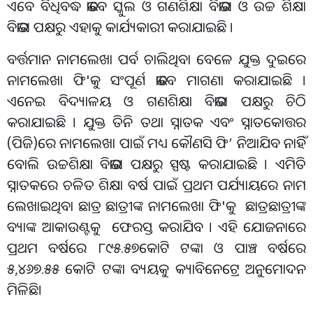
ଏବେ ବିଧିବଦ୍ଧ ଭାବେ ସ୍କୁଲ ଓ ଗଣଶିକ୍ଷା ବିଭାଗ ଓ ଉଚ୍ଚ ଶିକ୍ଷା
ବିଭାଗ ପକ୍ଷରୁ ଏହାକୁ କାର୍ଯ୍ୟକାରୀ କରାଯାଇଛି ।
ବର୍ତ୍ତମାନ ନାମଲେଖା ପର୍ବ ଚାଲିଥିବା ବେଳେ ଯୁକ୍ତ ଦୁଇରେ
ନାମଲେଖା ଫି'କୁ ସଂପୂର୍ଣ ଭାବେ ମାଗଣା କରାଯାଇଛି ।
ଏନେଇ ବିଦ୍ୟାଳୟ ଓ ଗଣଶିକ୍ଷା ବିଭାଗ ପକ୍ଷରୁ ଚିଠି
କରାଯାଇଛି । ଯୁକ୍ତ ତିନି ତଥା ସ୍ନାତକ ଏବଂ ସ୍ନାତକୋତ୍ତର
(ପିଜି)ରେ ନାମଲେଖା ପାଇଁ ମଧ୍ୟ କୌଣସି ଫି’ ନିଆଯିବ ନାହିଁ
ବୋଲି ଉଚ୍ଚଶିକ୍ଷା ବିଭାଗ ପକ୍ଷରୁ ସ୍ପଷ୍ଟ କରାଯାଇଛି । ଏମିତି
ସ୍ନାତକରେ ଚଳିତ ଶିକ୍ଷା ବର୍ଷ ପାଇଁ ପ୍ରଥମ ପର୍ଯ୍ୟାୟରେ ନାମ
ଲେଖାଇଥିବା ଛାତ୍ର ଛାତ୍ରୀଙ୍କ ନାମଲେଖା ଫି'କୁ ଛାତ୍ରଛାତ୍ରୀଙ୍କ
ବ୍ୟାଙ୍କ ଆକାଉଣ୍ଟକୁ ଫେରସ୍ତ କରାଯିବ । ଏହି ଯୋଜନାରେ
ପ୍ରଥମ ବର୍ଷରେ ୮୯୫.୫୭କୋଟି ଟଙ୍କା ଓ ପାଞ୍ଚ ବର୍ଷରେ
୫,୪୬୭.୫୫ କୋଟି ଟଙ୍କା ବ୍ୟୟକୁ କ୍ୟାବିନେଟ୍ରେ ଅନୁମୋଦନ
ମିଳିଛି।