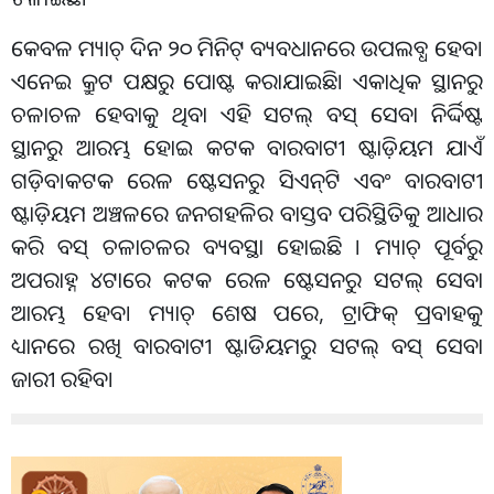
କେବଳ ମ୍ୟାଚ୍ ଦିନ ୨୦ ମିନିଟ୍ ବ୍ୟବଧାନରେ ଉପଲବ୍ଧ ହେବ।
ଏନେଇ କ୍ରୁଟ ପକ୍ଷରୁ ପୋଷ୍ଟ କରାଯାଇଛି। ଏକାଧିକ ସ୍ଥାନରୁ
ଚଳାଚଳ ହେବାକୁ ଥିବା ଏହି ସଟଲ୍ ବସ୍ ସେବା ନିର୍ଦ୍ଦିଷ୍ଟ
ସ୍ଥାନରୁ ଆରମ୍ଭ ହୋଇ କଟକ ବାରବାଟୀ ଷ୍ଟାଡ଼ିୟମ ଯାଏଁ
ଗଡ଼ିବ।କଟକ ରେଳ ଷ୍ଟେସନରୁ ସିଏନ୍‌ଟି ଏବଂ ବାରବାଟୀ
ଷ୍ଟାଡ଼ିୟମ ଅଞ୍ଚଳରେ ଜନଗହଳିର ବାସ୍ତବ ପରିସ୍ଥିତିକୁ ଆଧାର
କରି ବସ୍ ଚଳାଚଳର ବ୍ୟବସ୍ଥା ହୋଇଛି । ମ୍ୟାଚ୍ ପୂର୍ବରୁ
ଅପରାହ୍ନ ୪ଟାରେ କଟକ ରେଳ ଷ୍ଟେସନରୁ ସଟଲ୍ ସେବା
ଆରମ୍ଭ ହେବ। ମ୍ୟାଚ୍ ଶେଷ ପରେ, ଟ୍ରାଫିକ୍ ପ୍ରବାହକୁ
ଧ୍ୟାନରେ ରଖି ବାରବାଟୀ ଷ୍ଟାଡିୟମରୁ ସଟଲ୍ ବସ୍ ସେବା
ଜାରୀ ରହିବ।