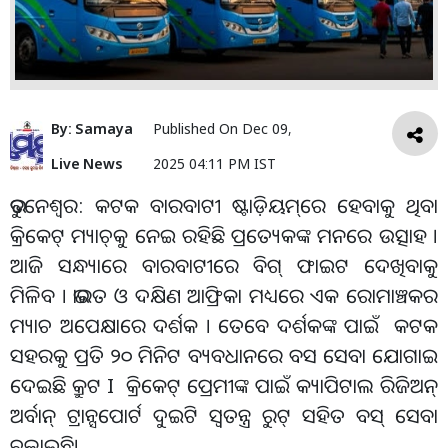
By:
Samaya
Published On
Dec 09,
Live News
2025 04:11 PM IST
ଭୁବନେଶ୍ୱର: କଟକ ବାରବାଟୀ ଷ୍ଟାଡ଼ିୟମ୍‌ରେ ହେବାକୁ ଥିବା
କ୍ରିକେଟ୍ ମ୍ୟାଚ୍‌କୁ ନେଇ ରହିଛି ପ୍ରତ୍ୟେକଙ୍କ ମନରେ ଉତ୍ସାହ ।
ଆଜି ସନ୍ଧ୍ୟାରେ ବାରବାଟୀରେ ବିଗ୍‌ ଫାଇଟ ଦେଖିବାକୁ
ମିଳିବ । ଭାରତ ଓ ଦକ୍ଷିଣ ଆଫ୍ରିକା ମଧ୍ୟରେ ଏକ ରୋମାଞ୍ଚକର
ମ୍ୟାଚ ଅପେକ୍ଷାରେ ଦର୍ଶକ । ତେବେ ଦର୍ଶକଙ୍କ ପାଇଁ କଟକ
ସହରକୁ ପ୍ରତି ୨୦ ମିନିଟ ବ୍ୟବଧାନରେ ବସ ସେବା ଯୋଗାଇ
ଦେଇଛି କ୍ରୁଟ I କ୍ରିକେଟ୍ ପ୍ରେମୀଙ୍କ ପାଇଁ କ୍ୟାପିଟାଲ ରିଜିଅନ୍
ଅର୍ବାନ୍ ଟ୍ରାନ୍ସପୋର୍ଟ ଦୁଇଟି ସ୍ୱତନ୍ତ୍ର ରୁଟ୍ ସହିତ ବସ୍ ସେବା
ଚଳାଇଛି।