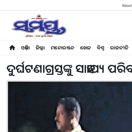
About
ଓଡ଼ିଶା
ଜିଲ୍ଲା
ମନୋରଞ୍ଜନ
ଖେଳ
ବିଶ୍ବ
ରାଜନୀତି
ଦୁର୍ଘଟଣାଗ୍ରସ୍ତଙ୍କୁ ସାହାଯ୍ୟ 