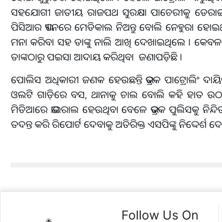
ସହଯୋଗୀ ଜାତୀୟ ରାଜପଥ ସୁରକ୍ଷା ପାଚେରୀକୁ ଡେରାଇ ଦେଇ
ପିସିଆର ଭ୍ୟାନରେ ମେଡିକାଲ ନିଅନ୍ତୁ ବୋଲି ନେହୁରା ହୋଇ
ମନା କରିବା ସହ ତାଙ୍କୁ ନାଲି ଆଖି ଦେଖାଇଥିଲେ । କେବ
ତାଙ୍କଠାରୁ ପଇସା ଆଦାୟ କରିଥିବା ଜଣାପଡ଼ିଛି ।
ପୋଲିସ ଅଧିକାରୀ ଜଣକ ହେଉଛନ୍ତି ଭଦ୍ରକ ପାଟ୍ରୋଲିଂ ଦାୟି
ଓଲଟି ଗାଡ଼ିରେ ବସ, ଥାନାକୁ ଚାଲ ବୋଲି କହି ହାତ ଉ
ମିଡିଆରେ ଭାଇରାଲ ହେଉଥିବା ବେଳେ ଭଦ୍ରକ ପୁଲିସକୁ ନିନ୍ଦ
ତଦନ୍ତ କରି ରିପୋର୍ଟ ଦେବାକୁ ଅତିରିକ୍ତ ଏସପିଙ୍କୁ ନିଦ୍ଦେର୍ଶ ଦେଇ
Follow Us On