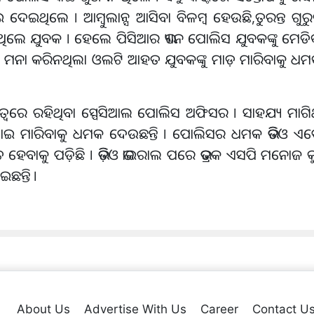
ଥିଲେ । ଆମ୍ବୁଲାନ୍ସ ଆସିବା ବିଳମ୍ବ ହେଉଛି,ତୁରନ୍ତ ଗୁରୁ
ଥିଲେ ଯୁବକ । ହେଲେ ପିସିଆର ଭ୍ୟାନ ପୋଲିସ ଯୁବକଙ୍କୁ ମେଡ
ଳ ମନା କରିନଥିଲା ଓଲଟି ଆହତ ଯୁବକଙ୍କୁ ମାଡ଼ ମାରିବାକୁ ଧ
ତ୍ୱରେ ରହିଥିବା ସ୍ପେସିଆଲ ପୋଲିସ ଅଫିସର । ସାହଯ୍ୟ ମାଗିଥି
ଠାଇ ମାରିବାକୁ ଧମକ ଦେଉଛନ୍ତି । ପୋଲିସର ଧମକ ଭିଡିଓ 
ିତ ହେବାକୁ ପଡ଼ିଛି । ଭିଡ଼ିଓ ଭାଇରାଲ ପରେ ଭଦ୍ରକ ଏସପି ମନୋଜ
ଛନ୍ତି ।
About Us
Advertise With Us
Career
Contact U