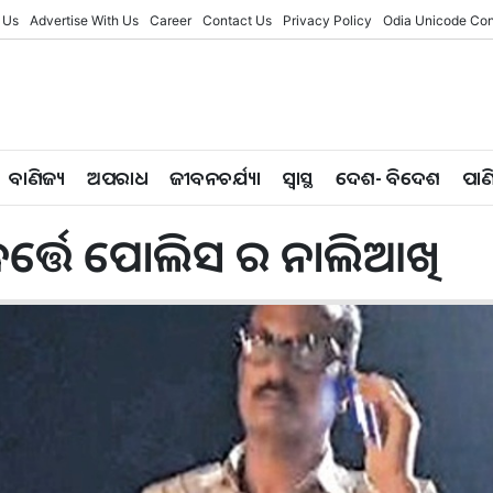
 Us
Advertise With Us
Career
Contact Us
Privacy Policy
Odia Unicode Con
ବାଣିଜ୍ୟ
ଅପରାଧ
ଜୀବନଚର୍ଯ୍ୟା
ସ୍ୱାସ୍ଥ
ଦେଶ- ବିଦେଶ
ପାଣ
ପରିବର୍ତ୍ତେ ପୋଲିସ ର ନାଲିଆଖି