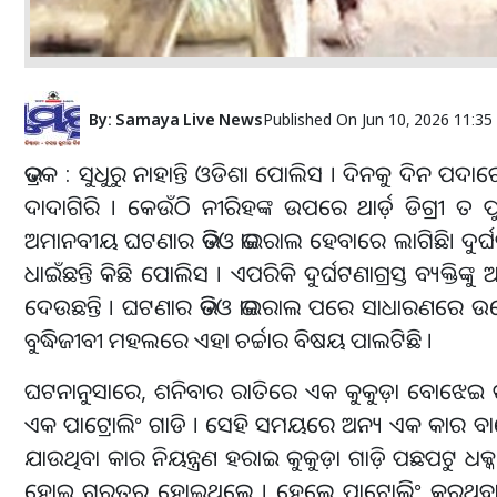
By:
Samaya Live News
Published On
Jun 10, 2026 11:3
ଭଦ୍ରକ : ସୁଧୁରୁ ନାହାନ୍ତି ଓଡିଶା ପୋଲିସ । ଦିନକୁ ଦିନ ପଦାରେ
ଦାଦାଗିରି । କେଉଁଠି ନୀରିହଙ୍କ ଉପରେ ଥାର୍ଡ଼ ଡିଗ୍ରୀ 
ଅମାନବୀୟ ଘଟଣାର ଭିଡିଓ ଭାଇରାଲ ହେବାରେ ଲାଗିଛି। ଦୁର୍ଘଟଣା
ଧାଇଁଛନ୍ତି କିଛି ପୋଲିସ । ଏପରିକି ଦୁର୍ଘଟଣାଗ୍ରସ୍ତ ବ୍ୟକ୍ତ
ଦେଉଛନ୍ତି । ଘଟଣାର ଭିଡିଓ ଭାଇରାଲ ପରେ ସାଧାରଣରେ ଉଦ
ବୁଦ୍ଧିଜୀବୀ ମହଲରେ ଏହା ଚର୍ଚ୍ଚାର ବିଷୟ ପାଲଟିଛି ।
ଘଟନାନୁସାରେ, ଶନିବାର ରାତିରେ ଏକ କୁକୁଡ଼ା ବୋଝେଇ ଗାଡ
ଏକ ପାଟ୍ରୋଲିଂ ଗାଡି । ସେହି ସମୟରେ ଅନ୍ୟ ଏକ କାର ବାଲେ
ଯାଉଥିବା କାର ନିୟନ୍ତ୍ରଣ ହରାଇ କୁକୁଡ଼ା ଗାଡ଼ି ପଛପଟୁ ଧ
ହୋଇ ଗୁରୁତର ହୋଇଥିଲେ । ହେଲେ ପାଟ୍ରୋଲିଂ କରୁଥିବା ପୋ