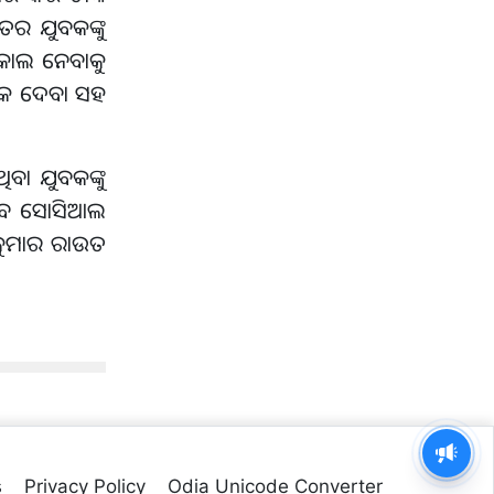
ତର ଯୁବକଙ୍କୁ
ିକାଲ ନେବାକୁ
ମକ ଦେବା ସହ
ବା ଯୁବକଙ୍କୁ
ଏବେ ସୋସିଆଲ
 କୁମାର ରାଉତ
s
Privacy Policy
Odia Unicode Converter