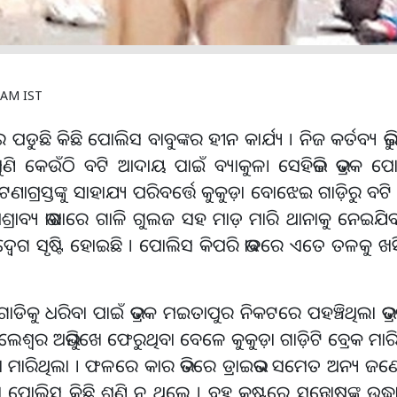
5 AM IST
 ପଡୁଛି କିଛି ପୋଲିସ ବାବୁଙ୍କର ହୀନ କାର୍ଯ୍ୟ । ନିଜ କର୍ତବ୍ୟ ଭୁଲ
ତ ପୁଣି କେଉଁଠି ବଟି ଆଦାୟ ପାଇଁ ବ୍ୟାକୁଳ। ସେହିଭଳି ଭଦ୍ରକ
ଗ୍ରସ୍ତଙ୍କୁ ସାହାଯ୍ୟ ପରିବର୍ତ୍ତେ କୁକୁଡ଼ା ବୋଝେଇ ଗାଡ଼ିରୁ ବ
ିଙ୍କୁ ଅଶ୍ରାବ୍ୟ ଭାଷାରେ ଗାଳି ଗୁଲଜ ସହ ମାଡ଼ ମାରି ଥାନାକୁ ନେଇ
୍ବେଗ ସୃଷ୍ଟି ହୋଇଛି । ପୋଲିସ କିପରି ଭାବରେ ଏତେ ତଳକୁ 
ିକୁ ଧରିବା ପାଇଁ ଭଦ୍ରକ ମଇତାପୁର ନିକଟରେ ପହଞ୍ଚିଥିଲା ଭ
ଶ୍ୱର ଅଭିମୁଖେ ଫେରୁଥିବା ବେଳେ କୁକୁଡ଼ା ଗାଡ଼ିଟି ବ୍ରେକ ମା
କ୍କା ମାରିଥିଲା । ଫଳରେ କାର ଭିତରେ ଡ୍ରାଇଭର ସମେତ ଅନ୍ୟ ଜଣ
ଲିସ କିଛି ଶୁଣି ନ ଥିଲେ । ବହୁ କଷ୍ଟରେ ସନ୍ତୋଷଙ୍କୁ ଉଦ୍ଧା