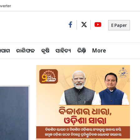
verter
E Paper
ିପାଗ
ରାଶିଫଳ
କୃଷି
ସାହିତ୍ୟ
ଭିଡ଼ିଓ
More