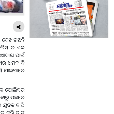
ି ଦେଖାଉଛନ୍ତି
 ପୋଲିସ ର ଏକ
ଟି ଆଦାୟ ପାଇଁ
ଯିବାର ଧମକ ବି
ଖସି ଯାଇପାରେ
ଦ୍ରକ ପୋଲିସର
ରିବାରୁ ପଛରେ
େ ଯୁବକ ଚାପି
ର କରି ତାଙ୍କ