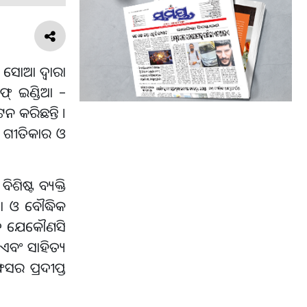
। ସୋଆ ଦ୍ଵାରା
ଫ୍ ଇଣ୍ଡିଆ –
ନ କରିଛନ୍ତି ।
, ଗୀତିକାର ଓ
ିଷ୍ଟ ବ୍ୟକ୍ତି
ା ଓ ବୌଦ୍ଧିକ
ୋଦିତ ଯେକୌଣସି
 ଏବଂ ସାହିତ୍ୟ
ସର ପ୍ରଦୀପ୍ତ