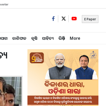
verter
E Paper
ିପାଗ
ରାଶିଫଳ
କୃଷି
ସାହିତ୍ୟ
ଭିଡ଼ିଓ
More
ତ୍ୟ