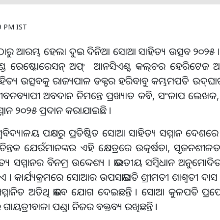
9 PM IST
ୁ ଆଜିଠାରୁ ଆରମ୍ଭ ହେଲା ଦୁଇ ଦିନିଆ ସୋଆ ସାହିତ୍ୟ ଉତ୍ସବ ୨୦୨୫ 
 ଆଣ୍ଡ ରେଷ୍ଟୋରେସନ୍ ଅଫ୍ ଆନସିଏଣ୍ଟ କଲ୍‌ଚର ହେରିଟେଜ ଅ
ତ୍ୟ ଉତ୍ସବକୁ ରାଜ୍ୟପାଳ ଡକ୍ଟର ହରିବାବୁ କମ୍ଭମପତି ଉଦ୍‌ଘାଟ
ଓ ଜୀବନବ୍ୟାପୀ ଅବଦାନ ନିମନ୍ତେ ପ୍ରଖ୍ୟାତ କବି, ସଂଳାପ ଲେଖକ
୍ମାନ ୨୦୨୫ ପ୍ରଦାନ କରାଯାଇଛି ।
ଦ୍ୟାଳୟ ପକ୍ଷରୁ ପ୍ରତିଷ୍ଠିତ ସୋଆ ସାହିତ୍ୟ ସମ୍ମାନ ଦେଶରେ ବିଶ
ଚିନ୍ତକ ଯେଉଁମାନଙ୍କର ଏହି କ୍ଷେତ୍ରରେ ଉତ୍କର୍ଷତା, ସୃଜନଶୀଳତ
ିତ୍ୟ ସମ୍ମାନର ବିନମ୍ର ଉଦ୍ଦେଶ୍ୟ । ଭାରତୀୟ ସମ୍ବିଧାନ ଅନୁମ
ଇଥାଏ । କାର୍ଯ୍ୟକ୍ରମରେ ସୋଆର ଉପସଭାପତି ଶ୍ରୀମତୀ ଶାଶ୍ୱତୀ ଦାସ
ମ୍ମାନିତ ଅତିଥି ଭାବେ ଯୋଗ ଦେଇଛନ୍ତି । ସୋଆ କୁଳପତି ପ୍ରଫେ
ାୟତ୍ରୀବାଳା ପଣ୍ଡା ନିଜର ବକ୍ତବ୍ୟ ରଖିଛନ୍ତି ।