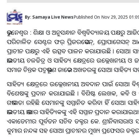
By:
Samaya Live News
Published On
Nov 29, 2025 01:0
ଭୁବନେଶ୍ୱର : ଶିକ୍ଷା ଓ ଅନୁସନ୍ଧାନ ବିଶ୍ଵବିଦ୍ୟାଳୟ ପକ୍ଷର
ପରିଚାଳିତ ସେଣ୍ଟର ଫର୍ ପ୍ରିଜରଭେସନ୍‌, ପ୍ରୋପାଗେସନ୍
ପ୍ରାଚୀନ ପକ୍ଷରୁ ଏହି ଉତ୍ସବ ପାଳନ କରାଯାଉଛି । ସୋଆ ସାହି
ଭାରତୀୟ ଚଳଚ୍ଚିତ୍ର ଓ ସାହିତ୍ୟ କ୍ଷେତ୍ରରେ ଉଲ୍ଲେଖନୀୟ 
ସମାଜ ଚିନ୍ତକ ପଦ୍ମଭୂଷଣ ଜାଭେଦ ଅଖତରଙ୍କୁ ସୋଆ ସାହିତ୍ୟ ସମ
ସାହିତ୍ୟ କ୍ଷେତ୍ରରେ ଉଲ୍ଲେଖନୀୟ ଅବଦାନ ପାଇଁ ସୋଆ ବିଶ୍ୱବି
ବିଶେଷଙ୍କୁ ପ୍ରଦାନ କରାଯାଇଛି । ବିଶିଷ୍ଟ ଲେଖକ, କବି ଓ 
ଗଭୀରତା ରହିଛି ସେମାନଙ୍କୁ ସମ୍ମାନିତ କରିବା ହିଁ ସୋଆ ସାହ
ଭାରତୀୟ ଭାଷାର ସାହିତ୍ୟିକଙ୍କୁ ଏହି ସମ୍ମାନ ପ୍ରଦାନ କରାଯା
ଏକାଡେମୀର ପୂର୍ବତନ ସଚିବ ଡକ୍ଟର କେ. ଶ୍ରୀନିବାସରାଓ ସ
କୁମାର ନନ୍ଦଙ୍କ ସହ ସୋଆ ପ୍ରାଚୀନର ମୁଖ୍ୟ ପ୍ରଫେସର ଡକ୍ଟର ଗ