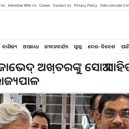
 Us
Advertise With Us
Career
Contact Us
Privacy Policy
Odia Unicode Con
ବାଣିଜ୍ୟ
ଅପରାଧ
ଜୀବନଚର୍ଯ୍ୟା
ସ୍ୱାସ୍ଥ
ଦେଶ- ବିଦେଶ
ପାଣ
ାଭେଦ୍‌ ଅଖ୍‌ତରଙ୍କୁ ସୋଆ ସାହି
ରାଜ୍ୟପାଳ