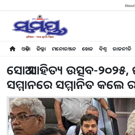
About
ଓଡ଼ିଶା
ଜିଲ୍ଲା
ମନୋରଞ୍ଜନ
ଖେଳ
ବିଶ୍ବ
ରାଜନୀତି
ସୋଆ ସାହିତ୍ୟ ଉତ୍ସବ-୨୦୨୫, ଜ
ସମ୍ମାନରେ ସମ୍ମାନିତ କଲେ 