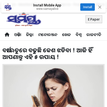
About Us
Advertise With Us
Career
Contact Us
Privacy Policy
Odia Uni
Install Mobile App
✕
Install
www.samayalive
E Paper
ଓଡ଼ିଶା
ଜିଲ୍ଲା
ମନୋରଞ୍ଜନ
ଖେଳ
ବିଶ୍ବ
ରାଜନୀତି
ବର୍ଷା ଋତୁରେ ବଢୁଛି କେଶ ଝଡିବା ! ଆଜି ହିଁ
ଆପଣାନ୍ତୁ ଏହି ୫ ଉପାୟ !