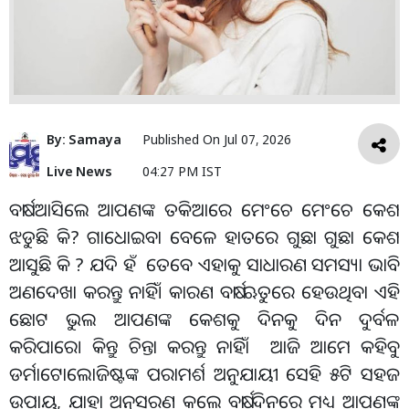
By:
Samaya
Published On
Jul 07, 2026
Live News
04:27 PM IST
ବର୍ଷା ଆସିଲେ ଆପଣଙ୍କ ତକିଆରେ ମେଂଚେ ମେଂଚେ କେଶ
ଝଡୁଛି କି? ଗାଧୋଇବା ବେଳେ ହାତରେ ଗୁଛା ଗୁଛା କେଶ
ଆସୁଛି କି ? ଯଦି ହଁ ତେବେ ଏହାକୁ ସାଧାରଣ ସମସ୍ୟା ଭାବି
ଅଣଦେଖା କରନ୍ତୁ ନାହିଁ। କାରଣ ବର୍ଷା ଋତୁରେ ହେଉଥିବା ଏହି
ଛୋଟ ଭୁଲ ଆପଣଙ୍କ କେଶକୁ ଦିନକୁ ଦିନ ଦୁର୍ବଳ
କରିପାରେ। କିନ୍ତୁ ଚିନ୍ତା କରନ୍ତୁ ନାହିାଁ ଆଜି ଆମେ କହିବୁ
ଡର୍ମାଟୋଲୋଜିଷ୍ଟଙ୍କ ପରାମର୍ଶ ଅନୁଯାୟୀ ସେହି ୫ଟି ସହଜ
ଉପାୟ, ଯାହା ଅନୁସରଣ କଲେ ବର୍ଷା ଦିନରେ ମଧ୍ୟ ଆପଣଙ୍କ