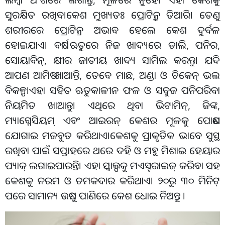
ସୁରକ୍ଷିତ ରଖିବ।କେଶ ମୁଖ୍ୟତଃ ପ୍ରୋଟିନ୍ରୁ ତିଆରି। ତେଣୁ
ଶରୀରରେ ପ୍ରୋଟିନ୍ର ଅଭାବ ହେଲେ କେଶ ଦୁର୍ବଳ
ହୋଇଯାଏ। ବର୍ଷା ଋତୁରେ ନିଜ ଖାଦ୍ୟରେ ଡାଲି, ପନିର,
ସୋୟାବିନ୍, କ୍ଷୀର ଜାତୀୟ ଖାଦ୍ୟ ସାମିଲ କରନ୍ତୁ। ଯଦି
ଆପଣ ଆମିଷ ଖାଆନ୍ତି, ତେବେ ମାଛ, ଅଣ୍ଡା ଓ ଚିକେନ୍ ଭଲ
ବିକଳ୍ପ।ଏହା ସହିତ ଋତୁକାଳୀନ ଫଳ ଓ ସବୁଜ ପନିପରିବା
ନିୟମିତ ଖାଆନ୍ତୁ। ଏଥିରେ ଥିବା ଭିଟାମିନ୍, ଜିଙ୍କ,
ମ୍ୟାଗ୍ନେସିୟମ୍ ଏବଂ ଆଇରନ୍ କେଶର ମୂଳକୁ ପୋଷଣ
ଯୋଗାଇ ମଜବୁତ କରିଥାଏ।କେଶକୁ ପ୍ରାକୃତିକ ଭାବେ ସୁସ୍ଥ
ରଖିବା ପାଇଁ ସପ୍ତାହରେ ଥରେ ଦହି ଓ ମହୁ ମିଶାଇ ହେୟାର
ପ୍ୟାକ୍ ଲଗାଇପାରନ୍ତି। ଏହା ସ୍କାଲ୍ପକୁ ମଏସ୍ଚରାଇଜ୍ କରିବା ସହ
କେଶକୁ ନରମ ଓ ଚମକଦାର କରିଥାଏ। ୨୦ରୁ ୩୦ ମିନିଟ୍
ପରେ ସାମାନ୍ୟ ଉଷୁମ ପାଣିରେ କେଶ ଧୋଇ ନିଅନ୍ତୁ ।