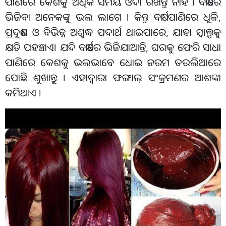
ପାଣିରେ କେଶକୁ ଅଧିକ ସମୟ ଓଦା ରଖନ୍ତୁ ନାହିଁ । ବର୍ଷାରେ
ଭିଜିବା ଅନେକଙ୍କୁ ଭଲ ଲାଗେ । କିନ୍ତୁ ବର୍ଷା ପାଣିରେ ଧୂଳି,
ପ୍ରଦୂଷଣ ଓ ବିଭିନ୍ନ ଅଶୁଦ୍ଧ ପଦାର୍ଥ ଥାଇପାରେ, ଯାହା ସ୍କାଲ୍ପକୁ
କ୍ଷତି ପହଞ୍ଚାଏ। ଯଦି ବର୍ଷାରେ ଭିଜିଯାଆନ୍ତି, ଘରକୁ ଫେରି ସାଧା
ପାଣିରେ କେଶକୁ ଭଲଭାବେ ଧୋଇ ନରମ ତଉଲିଆରେ
ପୋଛି ଶୁଖାନ୍ତୁ । ଏହାଦ୍ୱାରା ଫଙ୍ଗାଲ୍ ସଂକ୍ରମଣର ଆଶଙ୍କା
କମିଥାଏ ।