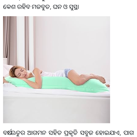
କେଶ ରହିବ ମଜବୁତ, ଘନ ଓ ସୁସ୍ଥ।
ବର୍ଷା ଋତୁର ଆଗମନ ସହିତ ପ୍ରକୃତି ସବୁଜ ହୋଇଯାଏ, ପାଗ