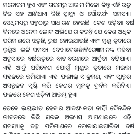
ମନୋରମ ହୁଏ ଏବଂ ଗରମରୁ ଆରାମ ମିଳେ। କିନ୍ତୁ ଏହି ଋତୁ
ନିଜ ସହ ଆଣିଥାଏ କିଛି ସ୍ୱାସ୍ଥ୍ୟ ଓ ସୌନ୍ଦର୍ୟ୍ୟ ସମସ୍ୟା।
ସେଥିମଧ୍ୟରୁ ସବୁଠାରୁ ସାଧାରଣ ହେଉଛି କେଶ ଝଡ଼ିବା। ବର୍ଷା
ଦିନରେ ଅନେକ ଲୋକ ଅଭିଯୋଗ କରନ୍ତି ଯେ କେଶ ଅଧିକ
ପରିମାଣରେ ଝଡ଼ୁଛି, ରୁକ୍ଷ ହୋଇଯାଉଛି ଏବଂ ମୁଣ୍ଡ ତ୍ୱଚାରେ
କୁଣ୍ଡିଆ ଭଳି ସମସ୍ୟା ଦେଖାଦେଉଛି।ବିଶେଷଜ୍ଞମାନଙ୍କ କହିବା
ଅନୁସାରେ ବର୍ଷା ଋତୁରେ ବାତାବରଣରେ ଆର୍ଦ୍ରତା ବଢ଼ିଯାଏ।
ଏହି ଆର୍ଦ୍ର ପରିବେଶ ଯୋଗୁଁ ମୁଣ୍ଡର ତ୍ୱଚାରେ ମଇଳା
ସହଜରେ ଜମିଯାଏ। ଏହା ଫଙ୍ଗାଲ୍ ସଂକ୍ରମଣ, ଏବଂ ସ୍କାଲ୍ପର
ଅସନ୍ତୁଳନ ସୃଷ୍ଟି କରି କେଶର ମୂଳକୁ ଦୁର୍ବଳ କରିଦିଏ।
ଫଳରେ କେଶ ଝଡ଼ିବା ଆରମ୍ଭ ହୁଏ।
ତେବେ ଭୟଭୀତ ହେବାର ଆବଶ୍ୟକତା ନାହିଁ। ଦୈନନ୍ଦିନ
ଜୀବନରେ କିଛି ସରଳ ଅଭ୍ୟାସ ଆପଣାଇଲେ ଏହି
ସମସ୍ୟାକୁ ବହୁ ପରିମାଣରେ ରୋକାଯାଇପାରିବ। ବର୍ଷା