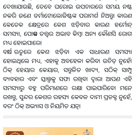
ଦେଖାଯାଉଛି, ତେବେ ଘରୋଇ ଉପଚାରରେ ସମୟ ନଷ୍ଟ
ନକରି ଜଣେ ଡର୍ମାଟୋଲୋଜିଷ୍ଟଙ୍କ ପରାମର୍ଶ ନିଅନ୍ତୁ। କାରଣ
କେତେକ କ୍ଷେତ୍ରରେ କେଶ ଝଡ଼ିବାର କାରଣ ହର୍ମୋନ୍
ସମସ୍ୟା, ପୋଷକ ତତ୍ତ୍ୱର ଅଭାବ କିମ୍ବା ଅନ୍ୟ କୌଣସି ରୋଗ
ମଧ୍ୟ ହୋଇପାରେ।
ବର୍ଷା ଋତୁରେ କେଶ ଝଡ଼ିବା ଏକ ସାଧାରଣ ସମସ୍ୟା
ହୋଇଥିଲେ ମଧ୍ୟ, ଏହାକୁ ଅବହେଳା କରିବା ଉଚିତ୍ ନୁହେଁ।
ଠିକ୍ ହେୟାର କେୟାର, ସନ୍ତୁଳିତ ଖାଦ୍ୟ, ସଠିକ୍ ସାମ୍ପୁ
ବ୍ୟବହାର ଏବଂ ସ୍କାଲ୍ପକୁ ସଫା ରଖିବା ଦ୍ୱାରା ଆପଣ ଏହି
ସମସ୍ୟାରୁ ବହୁ ପରିମାଣରେ ରକ୍ଷା ପାଇପାରିବେ। ମନେ
ରଖନ୍ତୁ, ସୁନ୍ଦର କେଶର ରହସ୍ୟ କେବଳ ଦାମୀ ପ୍ରଡକ୍ଟ ନୁହେଁ,
ବରଂ ଠିକ୍ ଅଭ୍ୟାସ ଓ ନିୟମିତ ଯତ୍ନ।