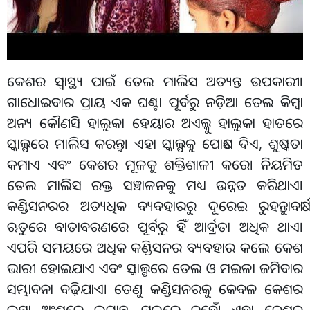
କେଶର ସ୍ୱାସ୍ଥ୍ୟ ପାଇଁ ତେଲ ମାଲିସ ଅତ୍ୟନ୍ତ ଉପକାରୀ।
ଗାଧୋଇବାର ପ୍ରାୟ ଏକ ଘଣ୍ଟା ପୂର୍ବରୁ ନଡ଼ିଆ ତେଲ କିମ୍ବା
ଅନ୍ୟ କୌଣସି ହାଲୁକା ହେୟାର ଅଏଲ୍କୁ ହାଲୁକା ହାତରେ
ସ୍କାଲ୍ପରେ ମାଲିସ କରନ୍ତୁ। ଏହା ସ୍କାଲ୍ପକୁ ପୋଷଣ ଦିଏ, ଶୁଷ୍କତା
କମାଏ ଏବଂ କେଶର ମୂଳକୁ ଶକ୍ତିଶାଳୀ କରେ। ନିୟମିତ
ତେଲ ମାଲିସ ରକ୍ତ ସଞ୍ଚାଳନକୁ ମଧ୍ୟ ଉନ୍ନତ କରିଥାଏ।
କଣ୍ଡିସନରର ଅତ୍ୟଧିକ ବ୍ୟବହାରରୁ ଦୂରେଇ ରୁହନ୍ତୁାବର୍ଷା
ଋତୁରେ ବାତାବରଣରେ ପୂର୍ବରୁ ହିଁ ଆର୍ଦ୍ରତା ଅଧିକ ଥାଏ।
ଏପରି ସମୟରେ ଅଧିକ କଣ୍ଡିସନର ବ୍ୟବହାର କଲେ କେଶ
ଭାରୀ ହୋଇଯାଏ ଏବଂ ସ୍କାଲ୍ପରେ ତେଲ ଓ ମଇଳା ଜମିବାର
ସମ୍ଭାବନା ବଢ଼ିଯାଏ। ତେଣୁ କଣ୍ଡିସନରକୁ କେବଳ କେଶର
ଲମ୍ବା ଅଂଶରେ ଲଗାନ୍ତୁ, ମୂଳରେ ନୁହେଁ। ଏହା କେଶକୁ