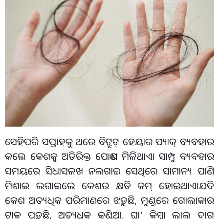
ସେହିପରି ସପ୍ତାହକୁ ଥରେ ବିଟ୍ରୁଟ୍ ହେୟାର ପ୍ୟାକ୍ ବ୍ୟବହାର
କଲେ କେଶକୁ ଅତିରିକ୍ତ ପୋଷଣ ମିଳିଥାଏ। ସାମ୍ପୁ ବ୍ୟବହାର
ସମୟରେ ସିଧାସଳଖ ନଲଗାଇ ସେଥିରେ ସାମାନ୍ୟ ପାଣି
ମିଶାଇ ଲଗାଇଲେ କେଶର କ୍ଷତି କମ୍ ହୋଇଥାଏ।ଯଦି
କେଶ ଅତ୍ୟଧିକ ପରିମାଣରେ ଝଡ଼ୁଛି, ମୁଣ୍ଡରେ ଗୋଲାକାର
ଟାକ ପଡ଼ୁଛି, ଅତ୍ୟଧିକ କୁଣ୍ଡିଆ, ଘା' କିମ୍ବା ଲାଲ୍ ଦାଗ