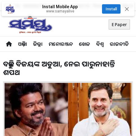
About Us
Advertise With Us
Career
Contact Us
Privacy Policy
Odia Uni
Install Mobile App
✕
Install
www.samayalive
E Paper
ଓଡ଼ିଶା
ଜିଲ୍ଲା
ମନୋରଞ୍ଜନ
ଖେଳ
ବିଶ୍ବ
ରାଜନୀତି
ବଢୁଛି ବିଜୟଙ୍କ ଅଡୁଆ, ନେଇ ପାରୁନାହାନ୍ତି
ଶପଥ