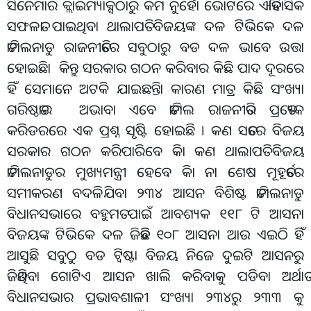
ସିନେମାର କ୍ଲାଇମ୍ୟାକ୍ସଠାରୁ କମ ନୁହୋଁ ଭୋଟରେ ଐତିହାସିକ
ସଫଳତା ପାଇଥିବା ଥାଲାପତି ବିଜୟଙ୍କ ଦଳ ଟିଭିକେ ଦଳ
ତାମିଲନାଡୁ ରାଜନୀତିରେ ସବୁଠାରୁ ବଡ ଦଳ ଭାବେ ଉତ୍ତା
ହୋଇଛିା କିନ୍ତୁ ସରକାର ଗଠନ କରିବାର କିଛି ପାଦ ଦୂରରେ
ହିଁ ସେମାନେ ଅଟକି ଯାଇଛନ୍ତିା କାରଣ ମାତ୍ର କିଛି ସଂଖ୍ୟା
ଗରିଷ୍ଠତାର ଅଭାବା ଏବେ ତାମିଲ ରାଜନୀତିର ପ୍ରତ୍ୟେକ
କରିଡରରେ ଏକ ପ୍ରଶ୍ନ ସୃଷ୍ଟି ହୋଇଛି । କଣ ସତରେ ବିଜୟ
ସରକାର ଗଠନ କରିପାରିବେ କିା କଣ ଥାଲାପତି ବିଜୟ
ତାମିଲନାଡୁର ମୁଖ୍ୟମନ୍ତ୍ରୀ ହେବେ କିା ନା ଶେଷ ମୂହୂର୍ତରେ
ସମୀକରଣ ବଦଳିଯିବା ୨୩୪ ଆସନ ବିଶିଷ୍ଟ ତାମିଲନାଡୁ
ବିଧାନସଭାରେ ବହୁମତ ପାଇଁ ଆବଶ୍ୟକ ୧୧୮ ଟି ଆସନା
ବିଜୟଙ୍କ ଟିଭିକେ ଦଳ ଜିତିଛି ୧୦୮ ଆସନା ଆଉ ଏଇଠି ହିଁ
ଆସୁଛି ସବୁଠୁ ବଡ ଟ୍ୱିଷ୍ଟା ବିଜୟ ନିଜେ ଦୁଇଟି ଆସନରୁ
ଜିତିଥିବା ଗୋଟିଏ ଆସନ ଖାଲି କରିବାକୁ ପଡିବା ଅର୍ଥାତ
ବିଧାନସଭାର ପ୍ରଭାବଶାଳୀ ସଂଖ୍ୟା ୨୩୪ରୁ ୨୩୩ କୁ