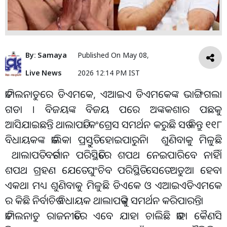
By:
Samaya
Published On
May 08,
Live News
2026 12:14 PM IST
ତାମିଲନାଡୁରେ ଡିଏମକେ, ଏଆଇଏ ଡିଏମକେଙ୍କ ଭାଙ୍ଗିଗଲା
ଗଡା । ବିଜୟଙ୍କ ବିଜୟ ପରେ ଅଙ୍କକଶାର ପଛକୁ
ଆସିଯାଇଛନ୍ତି ଥାଲାପତିା କଂଗ୍ରେସ ସମର୍ଥନ କରୁଛି ସତ କିନ୍ତୁ ୧୧୮
ବିଧାୟକଙ୍କ ତାଲିକା ପ୍ରସ୍ତୁତି ହୋଇପାରୁନିା ଶୁଣିବାକୁ ମିଳୁଛି
ଥାଲାପତି ବର୍ତମାନ ପରିସ୍ଥିତିରେ ଶପଥ ନେଇପାରିବେ ନାହିାଁ
ଶପଥ ଗ୍ରହଣ ଯେତେ ଘୁଂଚିବ ପରିସ୍ଥିତି ସେତେ ଅଡୁଆ ହେବା
ଏକଥା ମଧ୍ୟ ଶୁଣିବାକୁ ମିଳୁଛି ଡିଏକେ ଓ ଏଆଇଏଡିଏମକେ
ର କିଛି ନିର୍ବାଚିତ ବିଧାୟକ ଥାଲାପତିଙ୍କୁ ସମର୍ଥନ କରିପାରନ୍ତିା
ତାମିଲନାଡୁ ରାଜନୀତିରେ ଏବେ ଯାହା ଚାଲିଛି ତାହା କୈଣସି