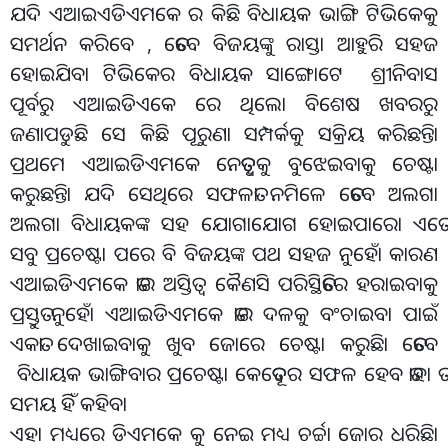
ଯଦି ଏଆଇଏଡିଏମକେ ର କିଛି ବିଧାୟକ ଭାଙ୍ଗି ଟିଭିକେକୁ
ସମର୍ଥନ କରିବେ , ତେବେ ବିଜୟଙ୍କୁ ରାସ୍ତା ଆହୁରି ସହଜ
ହୋଇଯିବା ଟିଭିକେର ବିଧାୟକ ସାଙ୍ଗୋଟେ ଶ୍ରୀନିବାସ
ପୂର୍ବରୁ ଏଆଇଡିଏକେ ରେ ଥିଲୋ ବିଶେଷ ଖବରରୁ
ଜଣାପଡୁଛି ସେ କିଛି ପୂରୁଣା ସମ୍ପର୍କକୁ ସକ୍ରିୟ କରିଛନ୍ତିା
ପ୍ରଥମେ ଏଆଇଡିଏମକେ ନେତୃତ୍ୱକୁ ବୁଝେଇବାକୁ ଚେଷ୍ଟା
କରୁଛନ୍ତିା ଯଦି ସେଥିରେ ସଫଳତା ନମିଳେ ତେବେ ଅଲଗା
ଅଲଗା ବିଧାୟକଙ୍କ ସହ ଯୋଗାଯୋଗ ହୋଇପାରୋ ଏତେ
ସବୁ ପ୍ରଚେଷ୍ଟା ପରେ ବି ବିଜୟଙ୍କ ପଥ ସହଜ ନୁହୋଁ କାରଣ
ଏଆଇଡିଏମକେ ତାର ଅସ୍ତିତ୍ୱ କୈଣସି ପରିସ୍ଥିତିରେ ହରାଇବାକୁ
ପ୍ରସ୍ତୁତ ନୁହୋଁ ଏଆଇଡିଏମକେ ତାର ଦଳକୁ ବଂଚାଇବା ପାଇଁ
ଏକତା ଦେଖାଇବାକୁ ଖୁବ ଜୋରେ ଚେଷ୍ଟା କରୁଛିା ତେବେ
ବିଧାୟକ ଭାଙ୍ଗିବାର ପ୍ରଚେଷ୍ଟା କେତେଦୂର ସଫଳ ହେବ ତାହା ତ
ସମୟ ହିଁ କହିବା
ଏହା ମଧ୍ୟରେ ଡିଏମକେ କୁ ନେଇ ମଧ୍ୟ ଚର୍ଚ୍ଚା ଜୋର ଧରିଛିା