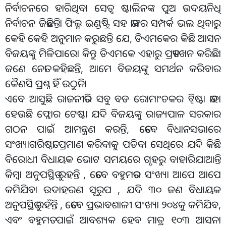
ନିର୍ବାଚନରେ ହାରିଥିବା ସେତ୍ୱ ଷ୍ଟାଲିନଙ୍କ ପୁଅ ଉଦୟନିଧି
ନିର୍ବାଚନ ଜିତିଛନ୍ତିା ଫିଲ୍ମ ଇଣ୍ଡଷ୍ଟ୍ରି ସହ ତାଙ୍କର ସମ୍ପର୍କ ଭଲ ଥିବାରୁ
କେହି କେହି ଅନୁମାନ କରୁଛନ୍ତି ଯେ, ଡିଏମକେର କିଛି ଆସନ
ବିଜୟଙ୍କୁ ମିଳିପାରୋ କିନ୍ତୁ ଡିଏମକେ ଏହାରୁ ପ୍ରତ୍ୟାଖନ କରିଛିା
ଜଣେ ନେତା କହିଛନ୍ତି, ଆମେ ବିଜୟଙ୍କୁ ସମର୍ଥନ କରିବାର
କୈଣସି ପ୍ରଶ୍ନ ହିଁ ଉଠୁନିା
ଏବେ ଆସୁଛି ରାଜନୀତିର ସବୁ ବଡ ରୋମାଂଚକର ଟ୍ୱିଷ୍ଟା ତାହା
ହେଉଛି ଫ୍ଲୋର ଟେଷ୍ଟା ଯଦି ବିଜୟଙ୍କୁ ରାଜ୍ୟପାଳ ସରକାର
ଗଠନ ପାଇଁ ଆମନ୍ତ୍ରଣ କରନ୍ତି, ତେବେ ବିଧାନସଭାରେ
ସଂଖ୍ୟାଗରିଷ୍ଠତା ପ୍ରମାଣ କରିବାକୁ ପଡିବା ସେଥିରେ ଯଦି କିଛି
ବିରୋଧୀ ବିଧାୟକ ଭୋଟ ସମୟରେ ଗୃହରୁ ବାହାରିଯାଆନ୍ତି
କିମ୍ବା ଅନୁପସ୍ଥିତ ରୁହନ୍ତି , ତେବେ ବହୁମତର ସଂଖ୍ୟା ଆପେ ଆପେ
କମିଯିବା ଉଦାହରଣ ସୂରୁପ , ଯଦି ୩୦ ଜଣ ବିଧାୟକ
ଅନୁପସ୍ଥିତ ରୁହଁନ୍ତି , ତେବେ ପ୍ରଭାବଶାଳୀ ସଂଖ୍ୟା ୨୦୪କୁ କମିଯିବ,
ଏବଂ ବହୁମତ ପାଇଁ ଆବଶ୍ୟକ ହେବ ମାତ୍ର ୧୦୩ ଆସନା