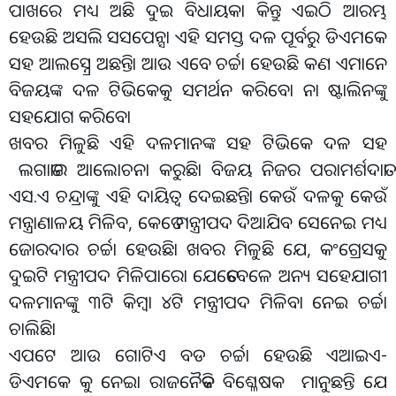
ପାଖରେ ମଧ୍ୟ ଅଛି ଦୁଇ ବିଧାୟକା କିନ୍ତୁ ଏଇଠି ଆରମ୍ଭ
ହେଉଛି ଅସଲି ସସପେନ୍ସା ଏହି ସମସ୍ତ ଦଳ ପୂର୍ବରୁ ଡିଏମକେ
ସହ ଆଲସ୍ନ୍ରେ ଅଛନ୍ତିା ଆଉ ଏବେ ଚର୍ଚ୍ଚା ହେଉଛି କଣ ଏମାନେ
ବିଜୟଙ୍କ ଦଳ ଟିଭିକେକୁ ସମର୍ଥନ କରିବୋ ନା ଷ୍ଟାଲିନଙ୍କୁ
ସହଯୋଗ କରିବୋ
ଖବର ମିଳୁଛି ଏହି ଦଳମାନଙ୍କ ସହ ଟିଭିକେ ଦଳ ସହ
ଲଗାତାର ଆଲୋଚନା କରୁଛିା ବିଜୟ ନିଜର ପରାମର୍ଶଦାତା
ଏସ.ଏ ଚନ୍ଦ୍ରାଙ୍କୁ ଏହି ଦାୟିତ୍ୱ ଦେଇଛନ୍ତିା କେଉଁ ଦଳକୁ କେଉଁ
ମନ୍ତ୍ରାଣାଳୟ ମିଳିବ, କେତେ ମନ୍ତ୍ରୀପଦ ଦିଆଯିବ ସେନେଇ ମଧ୍ୟ
ଜୋରଦାର ଚର୍ଚ୍ଚା ହେଉଛିା ଖବର ମିଳୁଛି ଯେ, କଂଗ୍ରେସକୁ
ଦୁଇଟି ମନ୍ତ୍ରୀପଦ ମିଳିପାରୋ ଯେତେବେଳେ ଅନ୍ୟ ସହେଯାଗୀ
ଦଳମାନଙ୍କୁ ୩ଟି କିମ୍ବା ୪ଟି ମନ୍ତ୍ରୀପଦ ମିଳିବା ନେଇ ଚର୍ଚ୍ଚା
ଚାଲିଛିା
ଏପଟେ ଆଉ ଗୋଟିଏ ବଡ ଚର୍ଚ୍ଚା ହେଉଛି ଏଆଇଏ-
ଡିଏମକେ କୁ ନେଇା ରାଜନୈତିକ ବିଶ୍ଳେଷକ ମାନୁଛନ୍ତି ଯେ