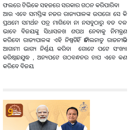
ଫଲରେ ଟିଭିକେ ସହଜରେ ସରକାର ଗଠନ କରିପାରିବା
ଆଉ ଏବେ ସମସ୍ତିଙ୍କ ନଜର ରାଜ୍ୟପାଳଙ୍କ ଉପରୋ ସେ କି
ପ୍ରଥମେ ସମର୍ଥନ ପତ୍ର ମାଗିବୋ ନା ନସବୁଠାରୁ ବଡ ଦଳ
ଭାବେ ବିଜୟଙ୍କୁ ସିଧାସଳଖ ଶପଥ ନେବାକୁ ନିମନ୍ତ୍ରଣ
କରିବୋ ରାଜ୍ୟପାଳଙ୍କ ଏହି ନିଷ୍ପତି ହିଁ ତାମିଲନାଡୁ ରାଜନୀତିର
ଆଗାମୀ ଭାଗ୍ୟ ନିର୍ଣ୍ଣୟ କରିବା ଗୋଟେ ପଟେ ସଂଖ୍ୟା
କରିଷ୍ଠତା ଯୁଦ୍ଧ , ଅନ୍ୟପଟେ ଗଠବନ୍ଧନର ଚାପ ଏବେ କଣ
କରିବେ ବିଜୟ