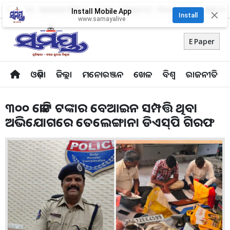
About Us
Advertise With Us
Career
Contact Us
Privacy Policy
Odia Uni
Install Mobile App
✕
Install
www.samayalive
E Paper
ଓଡ଼ିଶା
ଜିଲ୍ଲା
ମନୋରଞ୍ଜନ
ଖେଳ
ବିଶ୍ବ
ରାଜନୀତି
୩୦୦ କୋଟି ଟଙ୍କାର ବେଆଇନ ସମ୍ପତ୍ତି ଥିବା
ଅଭିଯୋଗ‌ରେ ତେଲେଙ୍ଗାନା ଡିଏସ୍‌ପି ଗିରଫ