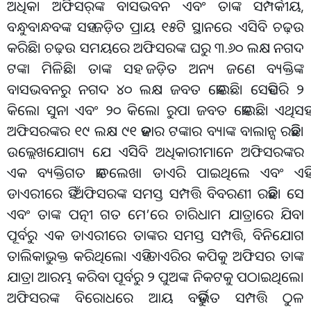
ଅଧିକ। ଅଫିସର୍‌ଙ୍କ ବାସଭବନ ଏବଂ ତାଙ୍କ ସମ୍ପର୍କୀୟ,
ବନ୍ଧୁବାନ୍ଧବଙ୍କ ସହ ଜଡ଼ିତ ପ୍ରାୟ ୧୫ଟି ସ୍ଥାନରେ ଏସିବି ଚଢ଼ଉ
କରିଛି। ଚଢ଼ଉ ସମୟରେ ଅଫିସରଙ୍କ ଘରୁ ୩.୬୦ ଲକ୍ଷ ନଗଦ
ଟଙ୍କା ମିଳିଛି। ତାଙ୍କ ସହ ଜଡ଼ିତ ଅନ୍ୟ ଜଣେ ବ୍ୟକ୍ତିଙ୍କ
ବାସଭବନରୁ ନଗଦ ୪୦ ଲକ୍ଷ ଜବତ ହୋଇଛି। ସେହିପରି ୨
କିଲୋ ସୁନା ଏବଂ ୨୦ କିଲୋ ରୁପା ଜବତ ହୋଇଛି। ଏଥିସହ
ଅଫିସରଙ୍କର ୧୯ ଲକ୍ଷ ୯୧ ହଜାର ଟଙ୍କାର ବ୍ୟାଙ୍କ ବାଲାନ୍ସ ରହିଛି।
ଉଲ୍ଲେଖଯୋଗ୍ୟ ଯେ ଏସିିବି ଅଧିକାରୀମାନେ ଅଫିସରଙ୍କର
ଏକ ବ୍ୟକ୍ତିଗତ ହାତଲେଖା ଡାଏରି ପାଇଥିଲେ ଏବଂ ଏହି
ଡାଏରୀରେ ହିଁ ଅଫିସରଙ୍କ ସମସ୍ତ ସମ୍ପତ୍ତି ବିବରଣୀ ରହିଛି। ସେ
ଏବଂ ତାଙ୍କ ପତ୍ନୀ ଗତ ମେ’ରେ ଚାରିଧାମ ଯାତ୍ରାରେ ଯିବା
ପୂର୍ବରୁ ଏକ ଡାଏରୀରେ ତାଙ୍କର ସମସ୍ତ ସମ୍ପତ୍ତି, ବିନିଯୋଗ
ତାଲିକାଭୁକ୍ତ କରିଥିଲେ। ଏହି ଡାଏରିର କପିକୁ ଅଫିସର ତାଙ୍କ
ଯାତ୍ରା ଆରମ୍ଭ କରିବା ପୂର୍ବରୁ ୨ ପୁଅଙ୍କ ନିକଟକୁ ପଠାଇଥିଲେ।
ଅଫିସରଙ୍କ ବିରୋଧରେ ଆୟ ବହିର୍ଭୁତ ସମ୍ପତ୍ତି ଠୁଳ