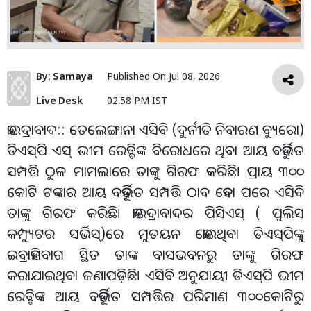
By:
Samaya
Published On
Jul 08, 2026
Live Desk
02:58 PM IST
ହାଇଦ୍ରାବାଦ:: ତେଲେଙ୍ଗାନା ଏସିବି (ଦୁର୍ନୀତି ନିବାରଣ ବ୍ୟୁରୋ)
ଡିଏସ୍‌ପି ଏସ୍‌ ଭୀମ ରେଡ୍ଡିଙ୍କ ବିରୋଧରେ ଥିବା ଆୟ ବହିର୍ଭୁତ
ସମ୍ପତ୍ତି ଠୁଳ ମାମଲାରେ ତାଙ୍କୁ ଗିରଫ କରିଛି। ପ୍ରାୟ ୩୦୦
କୋଟି ଟଙ୍କାର ଆୟ ବହିର୍ଭୂତ ସମ୍ପତ୍ତି ଠାବ ହେବା ପରେ ଏସିବି
ତାଙ୍କୁ ଗିରଫ କରିଛି। ହାଇଦ୍ରାବାଦର ପିସିଏସ୍‌ ( ପୁଲିସ
କମ୍ପ୍ୟୁଟର ସର୍ଭିସ୍‌)ରେ ମୁତୟନ ହୋଇଥିବା ଡିଏସ୍‌ପିଙ୍କୁ
ଇବ୍ରାହିମବାଗ ସ୍ଥିତ ତାଙ୍କ ବାସଭବନରୁ ତାଙ୍କୁ ଗିରଫ
କରାଯାଇଥିବା ଜଣାପଡ଼ିଛି। ଏସିବି ଅନୁଯାୟୀ ଡିଏସ୍‌ପି ଭୀମ
ରେଡ୍ଡିଙ୍କ ଆୟ ବହିର୍ଭୂତ ସମ୍ପତ୍ତିର ପରିମାଣ ୩୦୦କୋଟିରୁ