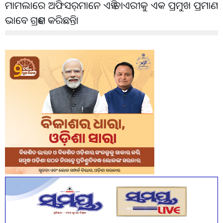
ମାମଲାରେ ଅଫିସର୍‌ମାନେ ଏହି ଡାଏରୀକୁ ଏକ ପ୍ରମୁଖ ପ୍ରମାଣ
ଭାବେ ଗ୍ରହଣ କରିଛନ୍ତି।