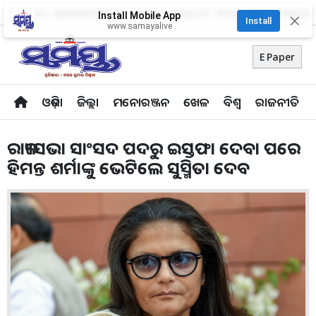
About Us
Advertise With Us
Career
Contact Us
Privacy Policy
Odia Uni
Install Mobile App
✕
Install
www.samayalive
E Paper
ଓଡ଼ିଶା
ଜିଲ୍ଲା
ମନୋରଞ୍ଜନ
ଖେଳ
ବିଶ୍ବ
ରାଜନୀତି
ରାଜ୍ୟସଭା ସାଂସଦ ପଦରୁ ଇସ୍ତଫା ଦେବା ପରେ
ହିମନ୍ତ ଶର୍ମାଙ୍କୁ ଭେଟିଲେ ସୁସ୍ମିତା ଦେବ