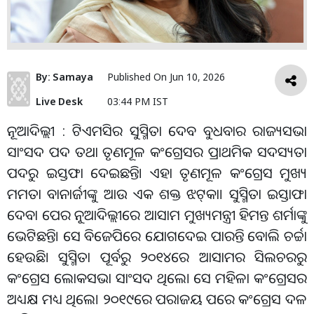
By:
Samaya
Published On
Jun 10, 2026
Live Desk
03:44 PM IST
ନୂଆଦିଲ୍ଲୀ : ଟିଏମସିର ସୁସ୍ମିତା ଦେବ ବୁଧବାର ରାଜ୍ୟସଭା
ସାଂସଦ ପଦ ତଥା ତୃଣମୂଳ କଂଗ୍ରେସର ପ୍ରାଥମିକ ସଦସ୍ୟତା
ପଦରୁ ଇସ୍ତଫା ଦେଇଛନ୍ତି। ଏହା ତୃଣମୂଳ କଂଗ୍ରେସ ମୁଖ୍ୟ
ମମତା ବାନାର୍ଜୀଙ୍କୁ ଆଉ ଏକ ଶକ୍ତ ଝଟ୍‌କା। ସୁସ୍ମିତା ଇସ୍ତାଫା
ଦେବା ପେର ନୂ୍ଆଦିଲ୍ଲୀରେ ଆସାମ ମୁଖ୍ୟମନ୍ତ୍ରୀ ହିମନ୍ତ ଶର୍ମାଙ୍କୁ
ଭେଟିଛନ୍ତି। ସେ ବିଜେପିରେ ଯୋଗଦେଇ ପାରନ୍ତି ବୋଲି ଚର୍ଚ୍ଚା
ହେଉଛି। ସୁସ୍ମିତା ପୂର୍ବରୁ ୨୦୧୪ରେ ଆସାମର ସିଲଚରରୁ
କଂଗ୍ରେସ ଲୋକସଭା ସାଂସଦ ଥିଲେ। ସେ ମହିଳା କଂଗ୍ରେସର
ଅଧ୍ୟକ୍ଷ ମଧ୍ୟ ଥିଲେ। ୨୦୧୯ରେ ପରାଜୟ ପରେ କଂଗ୍ରେସ ଦଳ