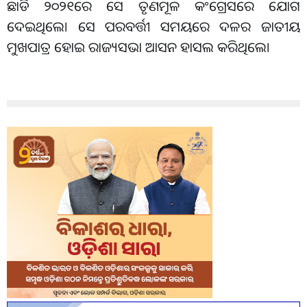
ଛାଡି ୨୦୨୧ରେ ସେ ତୃଣମୂଳ କଂଗ୍ରେସରେ ଯୋଗ
ଦେଇଥିଲେ। ସେ ପରବର୍ତ୍ତୀ ସମୟରେ ଦଳର ଜାତୀୟ
ମୁଖପାତ୍ର ହୋଇ ରାଜ୍ୟସଭା ଆସନ ହାସଲ କରିଥିଲେ।