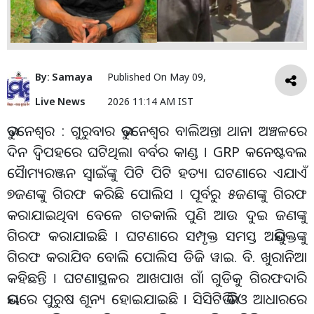
By:
Samaya
Published On
May 09,
Live News
2026 11:14 AM IST
ଭୁବନେଶ୍ୱର : ଗୁରୁବାର ଭୁବନେଶ୍ବର ବାଲିଅନ୍ତା ଥାନା ଅଞ୍ଚଳରେ
ଦିନ ଦ୍ବିପହରେ ଘଟିଥିଲା ବର୍ବର କାଣ୍ଡ । GRP କନେଷ୍ଟବଲ
ସୈାମ୍ୟରଞ୍ଜନ ସ୍ବାଇଁଙ୍କୁ ପିଟି ପିଟି ହତ୍ୟା ଘଟଣାରେ ଏଯାଏଁ
୭ଜଣଙ୍କୁ ଗିରଫ କରିଛି ପୋଲିସ । ପୂର୍ବରୁ ୫ଜଣଙ୍କୁ ଗିରଫ
କରାଯାଇଥିବା ବେଳେ ଗତକାଲି ପୁଣି ଆଉ ଦୁଇ ଜଣଙ୍କୁ
ଗିରଫ କରାଯାଇଛି । ଘଟଣାରେ ସମ୍ପୃକ୍ତ ସମସ୍ତ ଅଭିଯୁକ୍ତଙ୍କୁ
ଗିରଫ କରାଯିବ ବୋଲି ପୋଲିସ ଡିଜି ୱାଇ. ବି. ଖୁରାନିଆ
କହିଛନ୍ତି । ଘଟଣାସ୍ଥଳର ଆଖପାଖ ଗାଁ ଗୁଡିକୁ ଗିରଫଦାରି
ଭୟରେ ପୁରୁଷ ଶୂନ୍ୟ ହୋଇଯାଇଛି । ସିସିଟିଭି ଭିଡିଓ ଆଧାରରେ