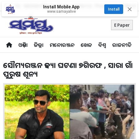
About Us
Advertise With Us
Career
Contact Us
Privacy Policy
Odia Uni
Install Mobile App
✕
Install
www.samayalive
E Paper
ଓଡ଼ିଶା
ଜିଲ୍ଲା
ମନୋରଞ୍ଜନ
ଖେଳ
ବିଶ୍ବ
ରାଜନୀତି
ସୌମ୍ୟରଞ୍ଜନ ହତ୍ୟା ଘଟଣା ୭ଗିରଫ , ସାରା ଗାଁ
ପୁରୁଷ ଶୂନ୍ୟ