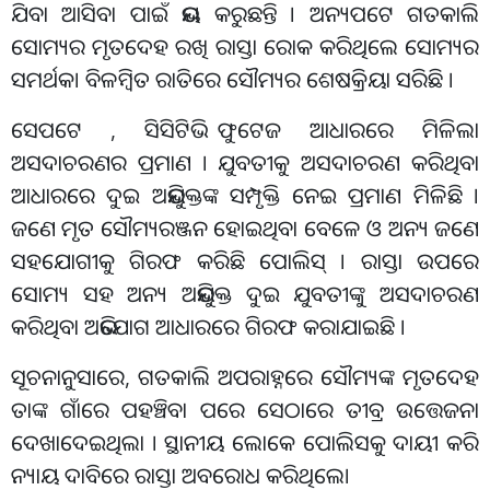
ଯିବା ଆସିବା ପାଇଁ ଭୟ କରୁଛନ୍ତି । ଅନ୍ୟପଟେ ଗତକାଲି
ସୋମ୍ୟର ମୃତଦେହ ରଖି ରାସ୍ତା ରୋକ କରିଥିଲେ ସୋମ୍ୟର
ସମର୍ଥକ। ବିଳମ୍ବିତ ରାତିରେ ସୌମ୍ୟର ଶେଷକ୍ରିୟା ସରିଛି ।
ସେପଟେ , ସିସିଟିଭି ଫୁଟେଜ ଆଧାରରେ ମିଳିଲା
ଅସଦାଚରଣର ପ୍ରମାଣ । ଯୁବତୀକୁ ଅସଦାଚରଣ କରିଥିବା
ଆଧାରରେ ଦୁଇ ଅଭିଯୁକ୍ତଙ୍କ ସମ୍ପୃକ୍ତି ନେଇ ପ୍ରମାଣ ମିଳିଛି ।
ଜଣେ ମୃତ ସୌମ୍ୟରଞ୍ଜନ ହୋଇଥିବା ବେଳେ ଓ ଅନ୍ୟ ଜଣେ
ସହଯୋଗୀକୁ ଗିରଫ କରିଛି ପୋଲିସ୍ । ରାସ୍ତା ଉପରେ
ସୋମ୍ୟ ସହ ଅନ୍ୟ ଅଭିଯୁକ୍ତ ଦୁଇ ଯୁବତୀଙ୍କୁ ଅସଦାଚରଣ
କରିଥିବା ଅଭିଯୋଗ ଆଧାରରେ ଗିରଫ କରାଯାଇଛି ।
ସୂଚନାନୁସାରେ, ଗତକାଲି ଅପରାହ୍ନରେ ସୌମ୍ୟଙ୍କ ମୃତଦେହ
ତାଙ୍କ ଗାଁରେ ପହଞ୍ଚିବା ପରେ ସେଠାରେ ତୀବ୍ର ଉତ୍ତେଜନା
ଦେଖାଦେଇଥିଲା । ସ୍ଥାନୀୟ ଲୋକେ ପୋଲିସକୁ ଦାୟୀ କରି
ନ୍ୟାୟ ଦାବିରେ ରାସ୍ତା ଅବରୋଧ କରିଥିଲେ।