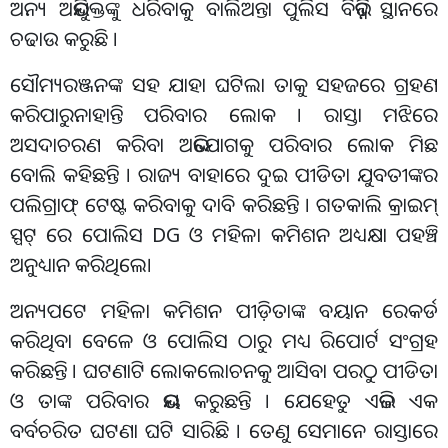
ଅନ୍ୟ ଅଭିଯୁକ୍ତଙ୍କୁ ଧରିବାକୁ ବାଲିଅନ୍ତା ପୁଲିସ ବିଭିନ୍ନ ସ୍ଥାନରେ
ଚଢାଉ କରୁଛି ।
ସୌମ୍ୟରଞ୍ଜନଙ୍କ ସହ ଯାହା ଘଟିଲା ତାକୁ ସହଜରେ ଗ୍ରହଣ
କରିପାରୁନାହାନ୍ତି ପରିବାର ଲୋକ । ରାସ୍ତା ମଝିରେ
ଅସଦାଚରଣ କରିବା ଅଭିଯୋଗକୁ ପରିବାର ଲୋକ ମିଛ
ବୋଲି କହିଛନ୍ତି । ରାଜ୍ୟ ବାହାରେ ଦୁଇ ପୀଡିତା ଯୁବତୀଙ୍କର
ପଲିଗ୍ରାଫ୍ ଟେଷ୍ଟ କରିବାକୁ ଦାବି କରିଛନ୍ତି । ଗତକାଲି କ୍ରାଇମ୍
ସ୍ପଟ୍ ରେ ପୋଲିସ DG ଓ ମହିଳା କମିଶନ ଅଧ୍ୟକ୍ଷା ପହଞ୍ଚି
ଅନୁଧ୍ୟାନ କରିଥିଲେ।
ଅନ୍ୟପଟେ ମହିଳା କମିଶନ ପୀଡ଼ିତାଙ୍କ ବୟାନ ରେକର୍ଡ
କରିଥିବା ବେଳେ ଓ ପୋଲିସ ଠାରୁ ମଧ୍ୟ ରିପୋର୍ଟ ସଂଗ୍ରହ
କରିଛନ୍ତି । ଘଟଣାଟି ଲୋକଲୋଚନକୁ ଆସିବା ପରଠୁ ପୀଡିତା
ଓ ତାଙ୍କ ପରିବାର ଭୟ କରୁଛନ୍ତି । ଯେହେତୁ ଏଭଳି ଏକ
ବର୍ବଚରିତ ଘଟଣା ଘଟି ସାରିଛି । ତେଣୁ ସେମାନେ ରାସ୍ତାରେ