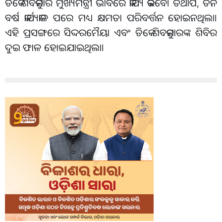
ଡିକେ ଶିବକୁମାର ମୁଖ୍ୟମନ୍ତ୍ରୀ ଭାବରେ କାର୍ଯ୍ୟ କରିବେ। ତଥାପି, ତିନି
ବର୍ଷ କାର୍ଯ୍ୟକାଳ ପରେ ମଧ୍ୟ କ୍ଷମତା ପରିବର୍ତ୍ତନ ହୋଇନଥିଲା।
ଏହି ପ୍ରସଙ୍ଗରେ ସିଦ୍ଦରମୈୟା ଏବଂ ଡିକେ ଶିବକୁମାରଙ୍କ ଶିବିର
ଦୁଇ ଫାଳ ହୋଇଯାଇଥିଲା।