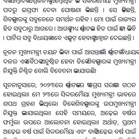
ଏକ ସାମ୍ବାଦିକ ସମ୍ମିଳନୀକୁ ସମ୍ବୋଧିତ କରି ସିଦ୍ଧରମୈୟା ମୁଖ୍ୟମନ୍ତ୍ରୀ
ପଦରୁ ଇସ୍ତଫା ଦେବା ଘୋଷଣା କରିଛନ୍ତି । ସେ କହିଛନ୍ତି,
ଶିବକୁମାରଙ୍କୁ ସବୁବେଳେ ସମର୍ଥନ ରହିବ । ମୋ ପାଇଁ ରାଜ୍ୟର
ହିତ ସବୁଠାରୁ ଆଗରେ । ଆଗକୁ ମଧ୍ୟ କର୍ଣ୍ଣାଟକର ହିତ ପାଇଁ କାମ କରିବି
। ପାର୍ଟିର ସବୁ ବିଧାୟକ ଏବେ ଏକଜୁଟ୍ ହେବାକୁ ଆହ୍ବାନ ଦେଇଛନ୍ତି ।
ନୂତନ ମୁଖ୍ୟମନ୍ତ୍ରୀ ଚୟନ କରିବା ପାଇଁ ଆସନ୍ତାକାଲି କର୍ଣ୍ଣାଟକ ବିଧାୟକ
ଦଳର ଏକ ବୈଠକ ଅନୁଷ୍ଠିତ ହେବ। ଡିକେ ଶିବକୁମାରଙ୍କ ମୁଖ୍ୟମନ୍ତ୍ରୀ
ନିଯୁକ୍ତି ନିଶ୍ଚିତ ବୋଲି ବିବେଚନା କରାଯାଉଛି।
ସୂଚନାନୁସାରେ, ୨୦୨୩ରେ କର୍ଣ୍ଣାଟକରେ କଂଗ୍ରେସ ସରକାର ଗଠନ
ହୋଇଥିଲା। ମେ ୨୩ରେ ସିଦ୍ଦରମୈୟା ମୁଖ୍ୟମନ୍ତ୍ରୀ ଭାବରେ
ଶପଥ ଗ୍ରହଣ କରିଥିଲେ। ଡିକେ ଶିବକୁମାରଙ୍କୁ ଉପମୁଖ୍ୟମନ୍ତ୍ରୀ
ନିଯୁକ୍ତ କରାଯାଇଥିଲା। ସେହି ସମୟରେ, ଅଢ଼େଇ ବର୍ଷର
ଫର୍ମୁଲା ଉପରେ ଆଲୋଚନା ହୋଇଥିଲା। ଅର୍ଥାତ୍, ପ୍ରଥମ
ଅଢ଼େଇ ବର୍ଷ ପାଇଁ ସିଦ୍ଦରମୈୟା ଏବଂ ବାକି ଅଢ଼େଇ ବର୍ଷ ପାଇଁ