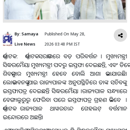
By:
Samaya
Published On
May 28,
Live News
2026 03:48 PM IST
କର୍ଣ୍ଣାଟକ : କର୍ଣ୍ଣାଟକ ସରକାରରେ ବଡ଼ ପରିବର୍ତ୍ତନ । ମୁଖ୍ୟମନ୍ତ୍ରୀ
ସିଦ୍ଧରମୈୟା ମୁଖ୍ୟମନ୍ତ୍ରୀ ପଦରୁ ଇସ୍ତଫା ଦେଇଛନ୍ତି, ଏବଂ ଡିକେ
ଶିବକୁମାର ମୁଖ୍ୟମନ୍ତ୍ରୀ ହେବେ ବୋଲି ଆଶା କରାଯାଉଛି।
ଲୋକଭବନକୁ ଯାଇ ରାଜ୍ୟପାଳଙ୍କ ଅନୁପସ୍ଥିତିରେ ତାଙ୍କ ସଚିବଙ୍କୁ
ଇସ୍ତଫାପତ୍ର ଦେଇଛନ୍ତି ସିଦ୍ଧରମୈୟା ।ରାଜ୍ୟପାଳ ସନ୍ଧ୍ୟାରେ
ବେଙ୍ଗାଲୁରୁରୁ ଫେରିବା ପରେ ଇସ୍ତଫାପତ୍ର ଗ୍ରହଣ କରିବେ ।
କର୍ଣ୍ଣାଟକ ରାଜ୍ୟପାଳ ଥାୱରଚାନ୍ଦ ଗେହଲଟ୍ ବର୍ତ୍ତମାନ
ଇନ୍ଦୋରରେ ଅଛନ୍ତି।