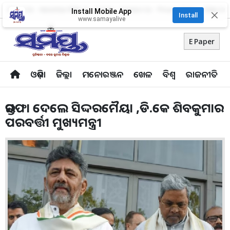
About Us
Advertise With Us
Career
Contact Us
Privacy Policy
Odia Uni
Install Mobile App
✕
Install
www.samayalive
E Paper
ଓଡ଼ିଶା
ଜିଲ୍ଲା
ମନୋରଞ୍ଜନ
ଖେଳ
ବିଶ୍ବ
ରାଜନୀତି
ଇସ୍ତଫା ଦେଲେ ସିଦ୍ଦରମୈୟା ,ଡି.କେ ଶିବକୁମାର
ପରବର୍ତ୍ତୀ ମୁଖ୍ୟମନ୍ତ୍ରୀ